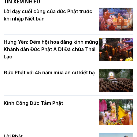
TIN XEM NHIỀU
DL.2026
Ban Hoằng pháp TƯ tổ chức Khóa tu
Lời dạy cuối cùng của đức Phật trước
Báo hiếu Online một ngày (Sáng
khi nhập Niết bàn
15/8/2021)
Thứ trưởng Bộ Dân tộc và Tôn giáo
chúc mừng Phật đản BTS GHPGVN TP.
Hưng Yên: Đêm hội hoa đăng kính mừng
Hà Nội
Khánh đản Đức Phật A Di Đà chùa Thái
Lạc
Tinh thần yêu nước của Phật giáo
Đức Phật với 45 năm mùa an cư kiết hạ
Hơn 5.000 người tham dự diễu hành,
cung rước Xá lợi Đức Phật kính mừng
ngày Đức Phật đản sinh
Kinh Công Đức Tắm Phật
Phật giáo chính tín Phần 9: Giải thích
về "Lục Tức Phật"
Đại lễ Phật đản PL.2570 tại Hà Nội: Lan
tỏa thông điệp từ bi, trí tuệ vì một Thủ
đô hòa bình và phát triển
Lời Phật