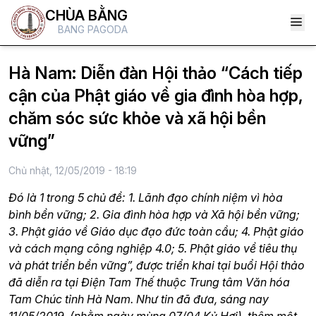
CHÙA BẰNG
BANG PAGODA
Hà Nam: Diễn đàn Hội thảo “Cách tiếp
cận của Phật giáo về gia đình hòa hợp,
chăm sóc sức khỏe và xã hội bền
vững”
Chủ nhật, 12/05/2019 - 18:19
Đó là 1 trong 5 chủ đề: 1. Lãnh đạo chính niệm vì hòa
bình bền vững; 2. Gia đình hòa hợp và Xã hội bền vững;
3. Phật giáo về Giáo dục đạo đức toàn cầu; 4. Phật giáo
và cách mạng công nghiệp 4.0; 5. Phật giáo về tiêu thụ
và phát triển bền vững”, được triển khai tại buổi Hội thảo
đã diễn ra tại Điện Tam Thế thuộc Trung tâm Văn hóa
Tam Chúc tỉnh Hà Nam. Như tin đã đưa, sáng nay