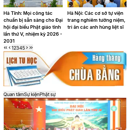
Hà Tĩnh: Mọi công tác
Hà Nội: Các cơ sở tự viện
chuẩn bị sẵn sàng cho Đại
trang nghiêm tưởng niệm,
hội đại biểu Phật giáo tỉnh
tri ân các anh hùng liệt sĩ
lần thứ V, nhiệm kỳ 2026 -
2031
1
2
3
4
5
Quan tâm
Sự kiện
Phật sự