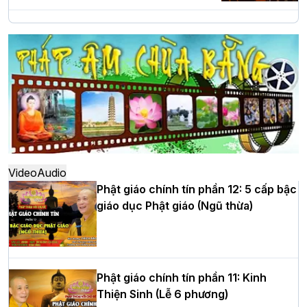
Hà Nội: Long trọng lễ khởi công xây
dựng Trung tâm văn hóa Phật giáo Thủ
đô
Hà Nội: Ngày tu học cuối cùng khép lại
khóa sinh hoạt Phật pháp mùa hè lần
thứ XIV tại chùa Bằng
Video
Audio
Phật giáo chính tín phần 12: 5 cấp bậc
giáo dục Phật giáo (Ngũ thừa)
Học yêu thương trong ngày tu tập thứ
tư của Khóa sinh hoạt Phật pháp mùa
hè tại chùa Bằng
Phật giáo chính tín phần 11: Kinh
Thiện Sinh (Lễ 6 phương)