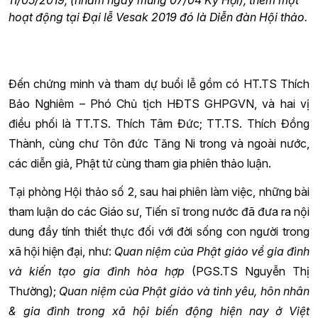
11/05/2019, (nhằm ngày mùng 07/04 Kỷ Hợi), thêm một
hoạt động tại Đại lễ Vesak 2019 đó là Diễn đàn Hội thảo.
Đến chứng minh và tham dự buổi lễ gồm có HT.TS Thích
Bảo Nghiêm – Phó Chủ tịch HĐTS GHPGVN, và hai vị
điều phối là TT.TS. Thích Tâm Đức; TT.TS. Thích Đồng
Thành, cùng chư Tôn đức Tăng Ni trong và ngoài nước,
các diễn giả, Phật tử cùng tham gia phiên thảo luận.
Tại phòng Hội thảo số 2, sau hai phiên làm việc, những bài
tham luận do các Giáo sư, Tiến sĩ trong nước đã đưa ra nội
dung đầy tính thiết thực đối với đời sống con người trong
xã hội hiện đại, như:
Quan niệm của Phật giáo về gia đình
và kiến tạo gia đình hòa hợp
(PGS.TS Nguyễn Thị
Thường);
Quan niệm của Phật giáo và tình yêu, hôn nhân
& gia đình trong xã hội biến động hiện nay ở Việt