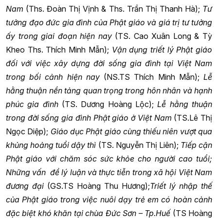
Nam
(Ths. Đoàn Thị Vịnh & Ths. Trần Thị Thanh Hà);
Tư
tưởng đạo đức gia đình của Phật giáo và giá trị tư tưởng
ấy trong giai đoạn hiện nay
(TS. Cao Xuân Long & Tỳ
Kheo Ths. Thích Minh Mẫn);
Vận dụng triết lý Phật giáo
đối với việc xây dựng đời sống gia đình tại Việt Nam
trong bối cảnh hiện nay
(NS.TS Thích Minh Mẫn);
Lễ
hằng thuận nền tảng quan trọng trong hôn nhân và hạnh
phúc gia đình
(TS. Dương Hoàng Lộc);
Lễ hằng thuận
trong đời sống gia đình Phật giáo ở Việt Nam
(TS.Lê Thị
Ngọc Diệp);
Giáo dục Phật giáo cùng thiếu niên vượt qua
khủng hoảng tuổi dậy thì
(TS. Nguyễn Thị Liên);
Tiếp cận
Phật giáo với chăm sóc sức khỏe cho người cao tuổi;
Những vấn đề lý luận và thực tiễn trong xã hội Việt Nam
đương đại
(GS.TS Hoàng Thu Hương);
Triết lý nhập thế
của Phật giáo trong việc nuôi dạy trẻ em có hoàn cảnh
đặc biệt khó khăn tại chùa Đức Sơn – Tp.Huế
(TS Hoàng