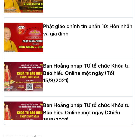
HT.Thích Thọ Lạc được suy cử làm tân
Trưởng BTS GHPGVN tỉnh Nghệ An
nhiệm kỳ 2026 – 2031
Phật giáo chính tín phần 10: Hôn nhân
và gia đình
Hòa thượng Thích Quảng Tùng tái đắc
cử Trưởng BTS GHPGVN thành phố Hải
Phòng nhiệm kỳ 2026 – 2031
Ban Hoằng pháp TƯ tổ chức Khóa tu
Báo hiếu Online một ngày (Tối
15/8/2021)
Thượng tọa Thích Tâm Chính được suy
cử tân Trưởng ban Trị sự GHPGVN tỉnh
Thanh Hóa nhiệm kỳ 2026 - 2031
Ban Hoằng pháp TƯ tổ chức Khóa tu
Báo hiếu Online một ngày (Chiều
15/8/2021)
Hà Nội: Tăng Ni Trường hạ Bồ Đề trang
nghiêm tác pháp Tiền an cư PL.2570 –