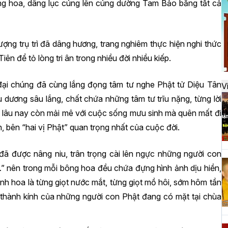
đ
ng hoa, dâng lục cúng lên cúng dường Tam Bảo bằng tất cả
ượng trụ trì đã dâng hương, trang nghiêm thực hiện nghi thức
H
iên để tỏ lòng tri ân trong nhiều đời nhiều kiếp.
k
t
 đại chúng đã cùng lắng đọng tâm tư nghe Phật tử Diệu Tân
V
 dương sâu lắng, chất chứa những tâm tư trĩu nặng, từng lời
y lâu nay còn mải mê với cuộc sống mưu sinh mà quên mất đi
H
h, bên “hai vị Phật” quan trọng nhất của cuộc đời.
t
h
 được nâng niu, trân trọng cài lên ngực những người con
…” nên trong mỗi bông hoa đều chứa đựng hình ảnh dịu hiền,
nh hoa là từng giọt nước mắt, từng giọt mồ hôi, sớm hôm tần
H
thành kính của những người con Phật đang có mặt tại chùa
T
n