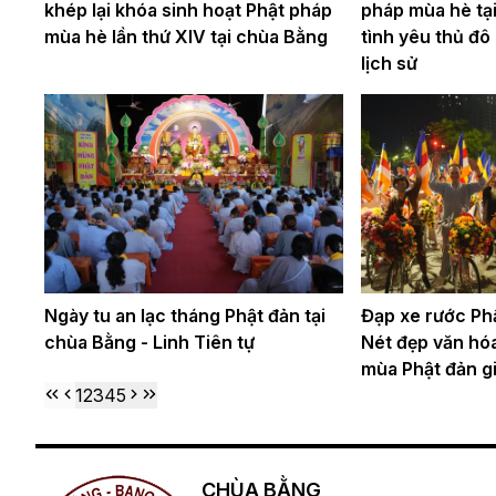
khép lại khóa sinh hoạt Phật pháp
pháp mùa hè tạ
mùa hè lần thứ XIV tại chùa Bằng
tình yêu thủ đô
lịch sử
Ngày tu an lạc tháng Phật đản tại
Đạp xe rước Phậ
chùa Bằng - Linh Tiên tự
Nét đẹp văn hóa
mùa Phật đản g
1
2
3
4
5
CHÙA BẰNG