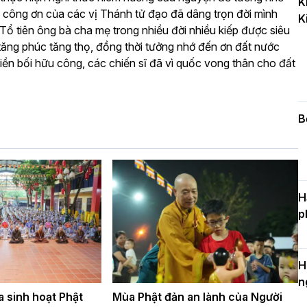
K
k
 công ơn của các vị Thánh tử đạo đã dâng trọn đời mình
K
D
ổ tiên ông bà cha mẹ trong nhiều đời nhiều kiếp được siêu
tăng phúc tăng thọ, đồng thời tưởng nhớ đến ơn đất nước
tiền bối hữu công, các chiến sĩ đã vì quốc vong thân cho đất
C
c
n
B
H
p
H
n
 sinh hoạt Phật
Mùa Phật đản an lành của Người