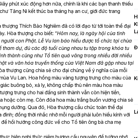
iây phút xúc động hơn nữa, chính là khi các bạn thanh thiếu
T
hư Tăng Ni kết thúc ba tháng hạ an cư, giới đức trang
c
H
H
K
a thượng Thích Bảo Nghiêm đã có lời đạo từ tới toàn thể đại
L
y. Hòa thượng cho biết: “
Hôm nay, là ngày hội của tình
g người con Phật. Lễ Vu lan báo hiếu được tổ chức tại chùa
Đ
H
 tham dự, đủ các độ tuổi cùng nhau tu tập trong khóa tu
c
nh thành cũng như Tổ tiên quá vãng trong nhiều đời nhiều
n
 Phật và văn hóa truyền thống của Việt Nam đã gặp nhau tại
òa thượng cũng chia sẻ cho đại chúng về ý nghĩa của mỗi
g mùa Vu Lan. Hoa hồng màu vàng tượng trưng cho màu của
K
ệ giác buông bỏ, xả ly, không chấp thủ nên màu hoa màu
Đ
ượng trưng cho hai đấng sinh thành vẫn còn hiện tiền,
t
a hoặc còn mẹ. Còn đóa hoa màu trắng buồn vương chia sẻ
đ
phụng dưỡng. Qua đó, Hòa thượng cầu chúc toàn thể đại
L
 đình; đồng thời nhắc nhở mỗi người phải luôn hiếu kính với
tập để hồi hướng công đức về cho Tổ tiên ông bà cha mẹ
H
 thực hiện nghi thức niêm hương cầu nguyện để tưởng nhớ