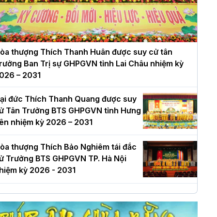
òa thượng Thích Thanh Huân được suy cử tân
rưởng Ban Trị sự GHPGVN tỉnh Lai Châu nhiệm kỳ
026 – 2031
ại đức Thích Thanh Quang được suy
ử Tân Trưởng BTS GHPGVN tỉnh Hưng
ên nhiệm kỳ 2026 – 2031
òa thượng Thích Bảo Nghiêm tái đắc
ử Trưởng BTS GHPGVN TP. Hà Nội
hiệm kỳ 2026 - 2031
à Nội: Long trọng lễ khởi công xây
ựng Trung tâm văn hóa Phật giáo Thủ