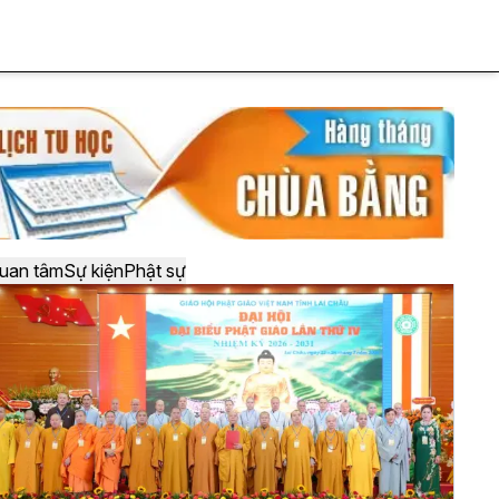
uan tâm
Sự kiện
Phật sự