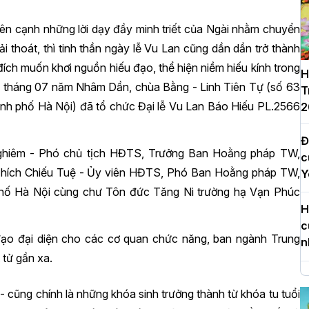
bên cạnh những lời dạy đầy minh triết của Ngài nhằm chuyển
ải thoát, thì tinh thần ngày lễ Vu Lan cũng dần dần trở thành
đích muốn khơi nguồn hiếu đạo, thể hiện niềm hiếu kính trong
H
9 tháng 07 năm Nhâm Dần, chùa Bằng - Linh Tiên Tự (số 63
T
ành phố Hà Nội) đã tổ chức Đại lễ Vu Lan Báo Hiếu PL.2566
2
Đ
 Nghiêm - Phó chủ tịch HĐTS, Trưởng Ban Hoằng pháp TW,
c
hích Chiếu Tuệ - Ủy viên HĐTS, Phó Ban Hoằng pháp TW,
Y
ố Hà Nội cùng chư Tôn đức Tăng Ni trường hạ Vạn Phúc
H
c
h đạo đại diện cho các cơ quan chức năng, ban ngành Trung
n
tử gần xa.
H
- cũng chính là những khóa sinh trưởng thành từ khóa tu tuổi
d