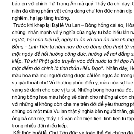
báo ơn với chính Tứ Trọng Ân mà quý Thầy đã chỉ dạy. G
niên đã dâng phẩm vật cúng dàng chư tôn đức nhân dịp c
nghiêm, hạ lạp tăng trưởng.
Trước khi khép lại Đại lễ Vu Lan – Bông hồng cài áo, Hò
chúng, nhấn mạnh về ý nghĩa của ngày tu báo hiếu lần nà
người, hội của hiếu lễ, ngày tri ân và báo ân của nhữn
Bằng – Linh Tiên tự năm nay đã có đông đảo Phật tử về
một ngày để hồi hướng công đức, hướng về hai đấng si
kiếp. Từ khi Phật giáo truyền vào đất nước ta thì đạo
một điểm đó chính là tinh thần Hiếu Đạo
”. Nhân đây, H
màu hoa mà mọi người đang được cài lên ngực áo tron
sự giải thoát như Vô thượng phúc điền y, màu của sự tu
vàng sẽ dành cho các vị tu sĩ. Những bông hoa màu đỏ, t
những bông hoa màu hồng sẽ dành cho những ai còn ch
với những ai không còn cha mẹ trên đời để yêu thương 
chúng có một mùa Vu lan thật ý nghĩa bên người thân, gia
ông bà cha mẹ, thầy Tổ vẫn còn hiện tiền, tinh tiến tu 
trong nhiều đời nhiều kiếp.
Kết thúc buổi lễ, Chư Tôn đức và toàn thể đại chúng đã