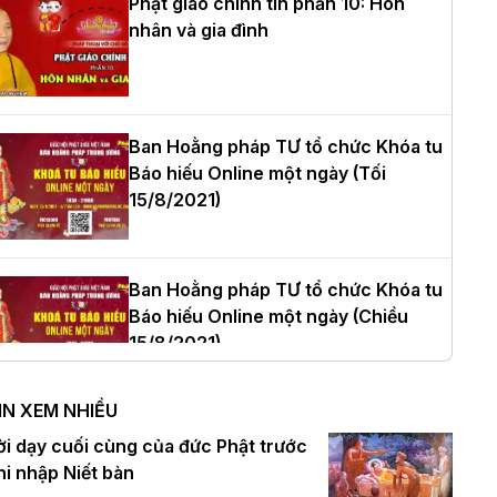
Phật giáo chính tín phần 10: Hôn
nhân và gia đình
òa thượng Thích Quảng Tùng tái đắc
ử Trưởng BTS GHPGVN thành phố Hải
hòng nhiệm kỳ 2026 – 2031
Ban Hoằng pháp TƯ tổ chức Khóa tu
Báo hiếu Online một ngày (Tối
15/8/2021)
hượng tọa Thích Tâm Chính được suy
ử tân Trưởng ban Trị sự GHPGVN tỉnh
hanh Hóa nhiệm kỳ 2026 - 2031
Ban Hoằng pháp TƯ tổ chức Khóa tu
Báo hiếu Online một ngày (Chiều
15/8/2021)
à Nội: Tăng Ni Trường hạ Bồ Đề trang
ghiêm tác pháp Tiền an cư PL.2570 –
IN XEM NHIỀU
L.2026
Ban Hoằng pháp TƯ tổ chức Khóa tu
ời dạy cuối cùng của đức Phật trước
Báo hiếu Online một ngày (Sáng
hi nhập Niết bàn
15/8/2021)