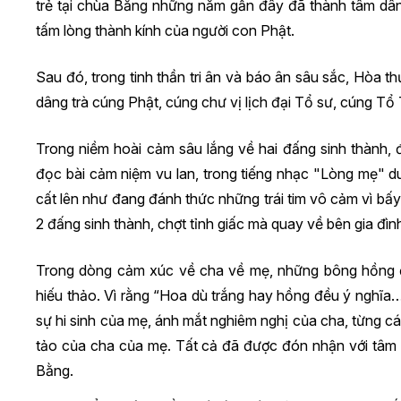
trẻ tại chùa Bằng những năm gần đây đã thành tâm dâ
tấm lòng thành kính của người con Phật.
Sau đó, trong tinh thần tri ân và báo ân sâu sắc, Hòa th
dâng trà cúng Phật, cúng chư vị lịch đại Tổ sư, cúng Tổ T
Trong niềm hoài cảm sâu lắng về hai đấng sinh thành,
đọc bài cảm niệm vu lan, trong tiếng nhạc "Lòng mẹ" du
cất lên như đang đánh thức những trái tim vô cảm vì bấ
2 đấng sinh thành, chợt tỉnh giấc mà quay về bên gia đìn
Trong dòng cảm xúc về cha về mẹ, những bông hồng đã
hiếu thảo. Vì rằng “Hoa dù trắng hay hồng đều ý nghĩa
sự hi sinh của mẹ, ánh mắt nghiêm nghị của cha, từng cá
tảo của cha của mẹ. Tất cả đã được đón nhận với tâm 
Bằng.