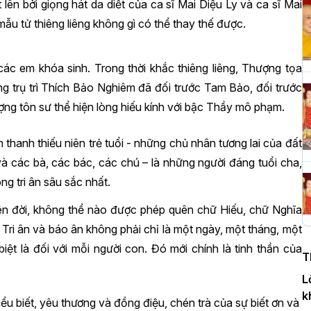
ên bởi giọng hát da diết của ca sĩ Mai Diệu Ly và ca sĩ Mai
u tử thiêng liêng không gì có thể thay thế được.
H
c
các em khóa sinh. Trong thời khắc thiêng liêng, Thượng tọa
P
 trụ trì Thích Bảo Nghiêm đã đối trước Tam Bảo, đối trước
ng tôn sư thể hiện lòng hiếu kính với bậc Thầy mô phạm.
T
 thanh thiếu niên trẻ tuổi - những chủ nhân tương lai của đất
c
 các bà, các bác, các chú – là những người đáng tuổi cha,
T
g tri ân sâu sắc nhất.
rên đời, không thể nào được phép quên chữ Hiếu, chữ Nghĩa
H
. Tri ân và báo ân không phải chỉ là một ngày, một tháng, một
n
iệt là đối với mỗi người con. Đó mới chính là tinh thần của
T
D
L
k
iểu biết, yêu thương và đồng điệu, chén trà của sự biết ơn và