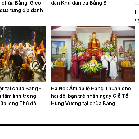
i chùa Bằng: Gieo
dân Khu dân cư Bằng B
 qua từng địa danh
H
s
t tại chùa Bằng -
Hà Nội: Ấm áp lễ Hằng Thuận cho
 tâm linh trong
hai đôi bạn trẻ nhân ngày Giỗ Tổ
iữa lòng Thủ đô
Hùng Vương tại chùa Bằng