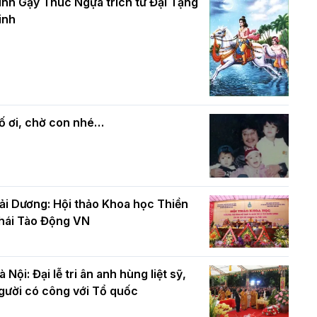
và bình đẳng trong Phật giáo
inh Gậy Thúc Ngựa trích từ Đại Tạng
ính mừng Đại lễ Phật đản PL.2570 –
inh
L.2026
ác cơ quan, ban, ngành Thành phố
Phật giáo chính tín Phần 7: Luật nhân
húc mừng BTS GHPGVN TP. Hà Nội
quả
hân mùa Phật đản PL.2570
ố ơi, chờ con nhé…
ải Dương: Hội thảo Khoa học Thiền
hái Tào Động VN
à Nội: Đại lễ tri ân anh hùng liệt sỹ,
gười có công với Tổ quốc