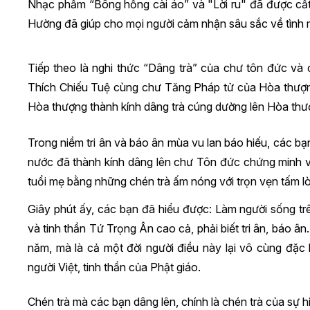
Nhạc phẩm “Bông hồng cài áo” và "Lời ru" đã được cất l
Hường đã giúp cho mọi người cảm nhận sâu sắc về tình mẫ
Tiếp theo là nghi thức “Dâng trà” của chư tôn đức và 
Thích Chiếu Tuệ cùng chư Tăng Pháp tử của Hòa thượng
Hòa thượng thành kính dâng trà cúng dường lên Hòa thượ
Trong niềm tri ân và báo ân mùa vu lan báo hiếu, các bạn
nước đã thành kính dâng lên chư Tôn đức chứng minh và
tuổi mẹ bằng những chén trà ấm nóng với trọn vẹn tấm lòn
Giây phút ấy, các bạn đã hiểu được: Làm người sống t
và tinh thần Tứ Trọng Ân cao cả, phải biết tri ân, báo ân
năm, mà là cả một đời người điều này lại vô cùng đặc b
người Việt, tinh thần của Phật giáo.
Chén trà mà các bạn dâng lên, chính là chén trà của sự h