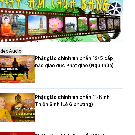
ô
à Nội: Ngày tu học cuối cùng khép lại
hóa sinh hoạt Phật pháp mùa hè lần
hứ XIV tại chùa Bằng
ideo
Audio
Phật giáo chính tín phần 12: 5 cấp
bậc giáo dục Phật giáo (Ngũ thừa)
ọc yêu thương trong ngày tu tập thứ
ư của Khóa sinh hoạt Phật pháp mùa
è tại chùa Bằng
Phật giáo chính tín phần 11: Kinh
Thiện Sinh (Lễ 6 phương)
T.Thích Thọ Lạc được suy cử làm tân
rưởng BTS GHPGVN tỉnh Nghệ An
hiệm kỳ 2026 – 2031