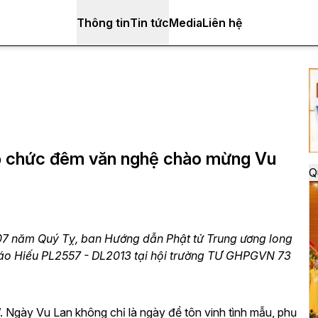
Thông tin
Tin tức
Media
Liên hệ
tổ chức đêm văn nghệ chào mừng Vu
Q
07 năm Quý Tỵ, ban Hướng dẫn Phật tử Trung ương long
áo Hiếu PL2557 - DL2013 tại hội trường TƯ GHPGVN 73
”. Ngày Vu Lan không chỉ là ngày để tôn vinh tình mẫu, phụ