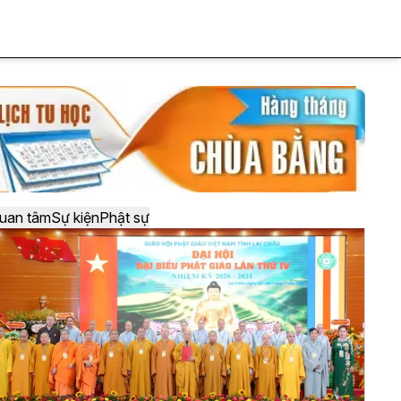
uan tâm
Sự kiện
Phật sự