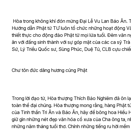
Hòa trong không khí đón mừng Đại Lễ Vu Lan Báo Ân. T
Hướng dẫn Phật tử TƯ luôn tổ chức những hoạt động Vă
thiết thực cho động đảo Phật tử mọi lứa tuổi. Đêm văn n
ân với đấng sinh thành với sự góp mặt của các ca sỹ T
Sứ, Lý Triều Quốc sư, Sùng Phúc, Duệ Tú, CLB cựu ch
Chư tôn đức dâng hương cúng Phật
Trong lời đạo từ, Hòa thượng Thích Bảo Nghiêm đã ôn lại
toàn thể đại chúng. Hòa thượng mong rằng, hàng Phật tử 
của Tinh thần Tri Ân và Báo Ân, hãy để bông hoa Hiếu Hạ
giữ gìn những nét đẹp văn hóa cổ xưa của Cha ông ta, nhữ
những năm tháng tuổi thơ. Chính những tiếng ru hời mềm