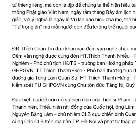
tử thiêng liêng, mà còn là dịp để chúng ta thể hiện hiếu 
thống Phật giáo Việt Nam, ngày rằm tháng Bảy âm lịch h
giáo, với ý nghĩa là ngày lễ Vu lan báo hiếu cha mẹ, thể
“Tứ trọng ân” mà mỗi người con đều không thể nguôi qu
ĐĐ Thích Chân Tín đọc khai mạc đêm văn nghệ chào m
Đêm văn nghệ được cung đón HT.Thích Thanh Nhiễu -
Nghiêm - Phó chủ tịch HĐTS – trưởng ban Hoằng pháp
GHPGVN; TT.Thích Thanh Điện - Phó ban thường trực đ
đương gia Tùng Lâm Quán Sứ; HT Thích Thanh Hưng – 
kiểm soát TƯ GHPGVN cùng Chư tôn đức Tăng Ni, Quý đ
Đặc biệt, buổi lễ còn có sự hiện diện của Tiến sĩ Phạm 
Thanh niên, Thiếu niên nhi đồng của Quốc hội, ông Lâm
Nguyễn Bằng Lâm – chủ nhiệm CLB cựu chiến binh Quán 
cùng Các CLB trên địa bàn TP. Hà Nội và phật tử thập 