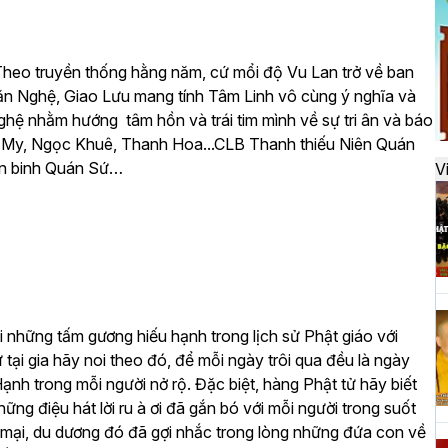
đ
heo truyền thống hằng năm, cứ mổi độ Vu Lan trở về ban
H
n Nghệ, Giao Lưu mang tính Tâm Linh vô cùng ý nghĩa và
k
ghệ nhằm hướng tâm hồn và trái tim mình về sự tri ân và báo
t
rà My, Ngọc Khuê, Thanh Hoa...CLB Thanh thiếu Niên Quán
iến binh Quán Sứ…
V
H
t
h
 những tấm gương hiếu hạnh trong lịch sử Phật giáo với
tại gia hãy noi theo đó, để mỗi ngày trôi qua đều là ngày
H
nh trong mỗi người nở rộ. Đặc biệt, hàng Phật tử hãy biết
T
ng điệu hát lời ru à ơi đã gắn bó với mỗi người trong suốt
n
 mại, du dương đó đã gợi nhắc trong lòng những đứa con về