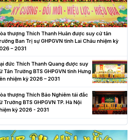
òa thượng Thích Thanh Huân được suy cử tân
rưởng Ban Trị sự GHPGVN tỉnh Lai Châu nhiệm kỳ
026 – 2031
ại đức Thích Thanh Quang được suy
ử Tân Trưởng BTS GHPGVN tỉnh Hưng
ên nhiệm kỳ 2026 – 2031
òa thượng Thích Bảo Nghiêm tái đắc
ử Trưởng BTS GHPGVN TP. Hà Nội
hiệm kỳ 2026 - 2031
à Nội: Long trọng lễ khởi công xây
ựng Trung tâm văn hóa Phật giáo Thủ