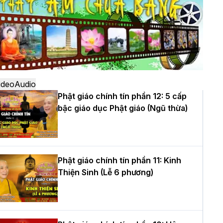
ô
à Nội: Ngày tu học cuối cùng khép lại
hóa sinh hoạt Phật pháp mùa hè lần
hứ XIV tại chùa Bằng
ideo
Audio
Phật giáo chính tín phần 12: 5 cấp
bậc giáo dục Phật giáo (Ngũ thừa)
ọc yêu thương trong ngày tu tập thứ
ư của Khóa sinh hoạt Phật pháp mùa
è tại chùa Bằng
Phật giáo chính tín phần 11: Kinh
Thiện Sinh (Lễ 6 phương)
T.Thích Thọ Lạc được suy cử làm tân
rưởng BTS GHPGVN tỉnh Nghệ An
hiệm kỳ 2026 – 2031