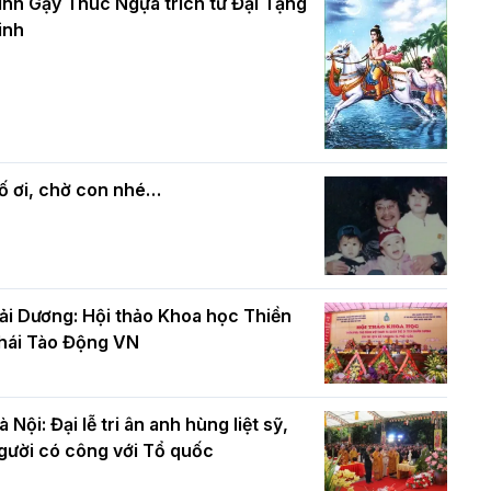
và bình đẳng trong Phật giáo
inh Gậy Thúc Ngựa trích từ Đại Tạng
ính mừng Đại lễ Phật đản PL.2570 –
inh
L.2026
ác cơ quan, ban, ngành Thành phố
Phật giáo chính tín Phần 7: Luật nhân
húc mừng BTS GHPGVN TP. Hà Nội
quả
hân mùa Phật đản PL.2570
ố ơi, chờ con nhé…
ải Dương: Hội thảo Khoa học Thiền
hái Tào Động VN
à Nội: Đại lễ tri ân anh hùng liệt sỹ,
gười có công với Tổ quốc