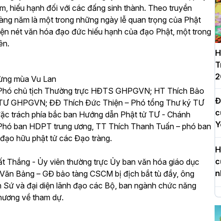
tâm, hiếu hạnh đối với các đấng sinh thành. Theo truyền
àng năm là một trong những ngày lễ quan trọng của Phật
 hiện nét văn hóa đạo đức hiếu hạnh của đạo Phật, một trong
ên.
H
T
2
ừng mùa Vu Lan
 Phó chủ tịch Thường trực HĐTS GHPGVN; HT Thích Bảo
Đ
 TƯ GHPGVN; ĐĐ Thích Đức Thiện – Phó tổng Thư ký TƯ
c
ặc trách phía bắc ban Hướng dẫn Phật tử TƯ - Chánh
Y
Phó ban HDPT trung ương, TT Thích Thanh Tuấn – phó ban
ạo hữu phật tử các Đạo tràng.
H
c
Tất Thắng - Ủy viên thường trực Ủy ban văn hóa giáo dục
n
 Văn Bảng – GĐ bảo tàng CSCM bị địch bắt tù đầy, ông
Sứ và đại diện lãnh đạo các Bộ, ban ngành chức năng
phương về tham dự.
H
d