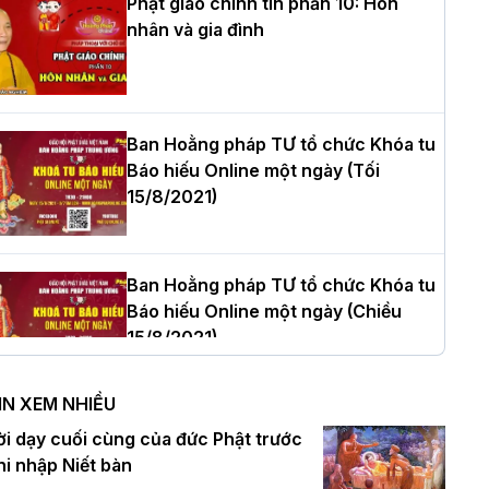
Phật giáo chính tín phần 10: Hôn
nhân và gia đình
òa thượng Thích Quảng Tùng tái đắc
ử Trưởng BTS GHPGVN thành phố Hải
hòng nhiệm kỳ 2026 – 2031
Ban Hoằng pháp TƯ tổ chức Khóa tu
Báo hiếu Online một ngày (Tối
15/8/2021)
hượng tọa Thích Tâm Chính được suy
ử tân Trưởng ban Trị sự GHPGVN tỉnh
hanh Hóa nhiệm kỳ 2026 - 2031
Ban Hoằng pháp TƯ tổ chức Khóa tu
Báo hiếu Online một ngày (Chiều
15/8/2021)
à Nội: Tăng Ni Trường hạ Bồ Đề trang
ghiêm tác pháp Tiền an cư PL.2570 –
IN XEM NHIỀU
L.2026
Ban Hoằng pháp TƯ tổ chức Khóa tu
ời dạy cuối cùng của đức Phật trước
Báo hiếu Online một ngày (Sáng
hi nhập Niết bàn
15/8/2021)