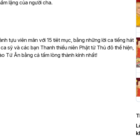
thầm lặng của người cha.
H
c
P
tựu viên mãn với 15 tiêt mục, bằng những lời ca tiếng hát
 ca sỹ và các bạn Thanh thiếu niên Phật tử Thủ đô thể hiện,
 Tứ Ân bằng cả tấm lòng thành kính nhất!
T
c
T
H
n
T
D
L
k