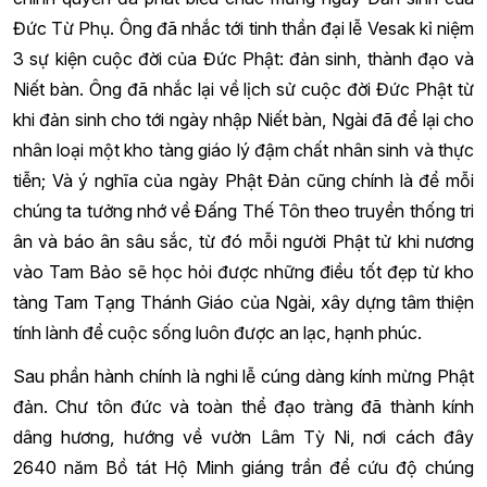
Đức Từ Phụ. Ông đã nhắc tới tinh thần đại lễ Vesak kỉ niệm
3 sự kiện cuộc đời của Đức Phật: đản sinh, thành đạo và
Niết bàn. Ông đã nhắc lại về lịch sử cuộc đời Đức Phật từ
khi đản sinh cho tới ngày nhập Niết bàn, Ngài đã để lại cho
nhân loại một kho tàng giáo lý đậm chất nhân sinh và thực
tiễn; Và ý nghĩa của ngày Phật Đản cũng chính là để mỗi
chúng ta tưởng nhớ về Đấng Thế Tôn theo truyền thống tri
ân và báo ân sâu sắc, từ đó mỗi người Phật tử khi nương
vào Tam Bảo sẽ học hỏi được những điều tốt đẹp từ kho
tàng Tam Tạng Thánh Giáo của Ngài, xây dựng tâm thiện
tính lành để cuộc sống luôn được an lạc, hạnh phúc.
Sau phần hành chính là nghi lễ cúng dàng kính mừng Phật
đản. Chư tôn đức và toàn thể đạo tràng đã thành kính
dâng hương, hướng về vườn Lâm Tỳ Ni, nơi cách đây
2640 năm Bồ tát Hộ Minh giáng trần để cứu độ chúng