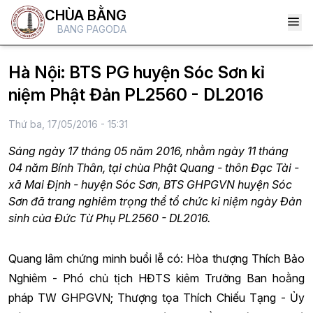
CHÙA BẰNG
BANG PAGODA
Hà Nội: BTS PG huyện Sóc Sơn kỉ
niệm Phật Đản PL2560 - DL2016
Thứ ba, 17/05/2016 - 15:31
Sáng ngày 17 tháng 05 năm 2016, nhằm ngày 11 tháng
04 năm Bính Thân, tại chùa Phật Quang - thôn Đạc Tài -
xã Mai Định - huyện Sóc Sơn, BTS GHPGVN huyện Sóc
Sơn đã trang nghiêm trọng thể tổ chức kỉ niệm ngày Đản
sinh của Đức Từ Phụ PL2560 - DL2016.
Quang lâm chứng minh buổi lễ có: Hòa thượng Thích Bảo
Nghiêm - Phó chủ tịch HĐTS kiêm Trưởng Ban hoằng
pháp TW GHPGVN; Thượng tọa Thích Chiếu Tạng - Ủy