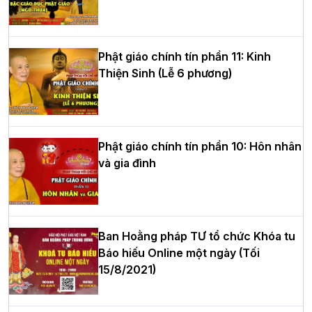
tư của Khóa sinh hoạt Phật pháp mùa
hè tại chùa Bằng
Phật giáo chính tín phần 11: Kinh
Thiện Sinh (Lễ 6 phương)
HT.Thích Thọ Lạc được suy cử làm tân
Trưởng BTS GHPGVN tỉnh Nghệ An
nhiệm kỳ 2026 – 2031
Phật giáo chính tín phần 10: Hôn nhân
và gia đình
Hòa thượng Thích Quảng Tùng tái đắc
cử Trưởng BTS GHPGVN thành phố Hải
Phòng nhiệm kỳ 2026 – 2031
Ban Hoằng pháp TƯ tổ chức Khóa tu
Báo hiếu Online một ngày (Tối
15/8/2021)
Thượng tọa Thích Tâm Chính được suy
cử tân Trưởng ban Trị sự GHPGVN tỉnh
Thanh Hóa nhiệm kỳ 2026 - 2031