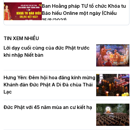
Ban Hoằng pháp TƯ tổ chức Khóa tu
Báo hiếu Online một ngày (Chiều
15/8/2021)
Hà Nội: Tăng Ni Trường hạ Bồ Đề trang
nghiêm tác pháp Tiền an cư PL.2570 –
TIN XEM NHIỀU
DL.2026
Ban Hoằng pháp TƯ tổ chức Khóa tu
Lời dạy cuối cùng của đức Phật trước
Báo hiếu Online một ngày (Sáng
khi nhập Niết bàn
15/8/2021)
Thứ trưởng Bộ Dân tộc và Tôn giáo
chúc mừng Phật đản BTS GHPGVN TP.
Hưng Yên: Đêm hội hoa đăng kính mừng
Hà Nội
Khánh đản Đức Phật A Di Đà chùa Thái
Lạc
Tinh thần yêu nước của Phật giáo
Đức Phật với 45 năm mùa an cư kiết hạ
Hơn 5.000 người tham dự diễu hành,
cung rước Xá lợi Đức Phật kính mừng
ngày Đức Phật đản sinh