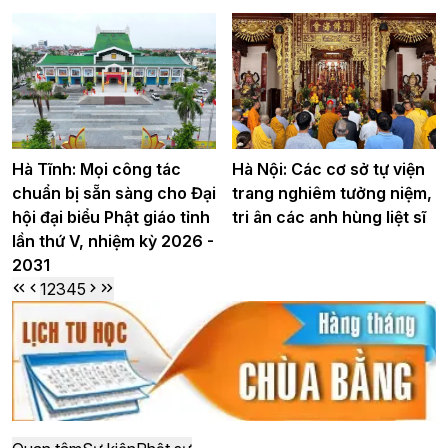
Hà Tĩnh: Mọi công tác
Hà Nội: Các cơ sở tự viện
chuẩn bị sẵn sàng cho Đại
trang nghiêm tưởng niệm,
hội đại biểu Phật giáo tỉnh
tri ân các anh hùng liệt sĩ
lần thứ V, nhiệm kỳ 2026 -
2031
1
2
3
4
5