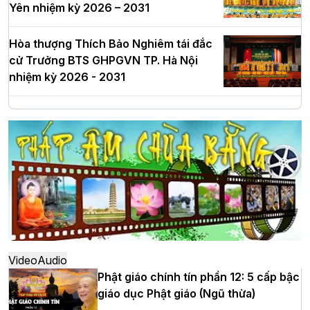
Yên nhiệm kỳ 2026 – 2031
Hòa thượng Thích Bảo Nghiêm tái đắc
cử Trưởng BTS GHPGVN TP. Hà Nội
nhiệm kỳ 2026 - 2031
Hà Nội: Long trọng lễ khởi công xây
dựng Trung tâm văn hóa Phật giáo Thủ
đô
Hà Nội: Ngày tu học cuối cùng khép lại
khóa sinh hoạt Phật pháp mùa hè lần
thứ XIV tại chùa Bằng
Video
Audio
Phật giáo chính tín phần 12: 5 cấp bậc
giáo dục Phật giáo (Ngũ thừa)
Học yêu thương trong ngày tu tập thứ