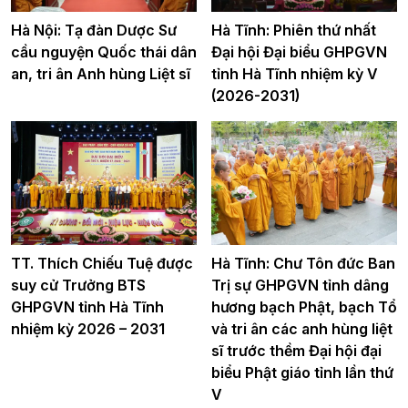
Hà Nội: Tạ đàn Dược Sư
Hà Tĩnh: Phiên thứ nhất
cầu nguyện Quốc thái dân
Đại hội Đại biểu GHPGVN
an, tri ân Anh hùng Liệt sĩ
tỉnh Hà Tĩnh nhiệm kỳ V
(2026-2031)
TT. Thích Chiếu Tuệ được
Hà Tĩnh: Chư Tôn đức Ban
suy cử Trưởng BTS
Trị sự GHPGVN tỉnh dâng
GHPGVN tỉnh Hà Tĩnh
hương bạch Phật, bạch Tổ
nhiệm kỳ 2026 – 2031
và tri ân các anh hùng liệt
sĩ trước thềm Đại hội đại
biểu Phật giáo tỉnh lần thứ
V