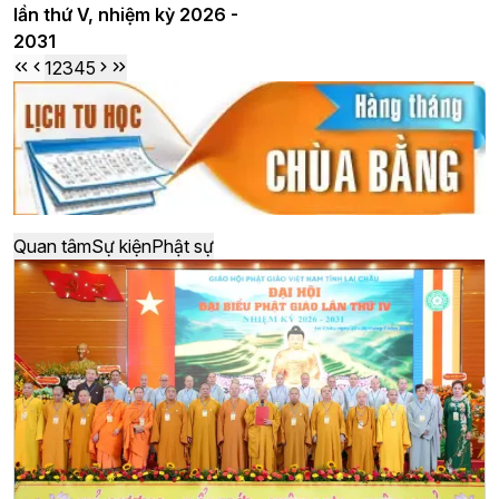
lần thứ V, nhiệm kỳ 2026 -
2031
1
2
3
4
5
Quan tâm
Sự kiện
Phật sự