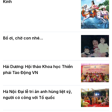
Kinh
DL.2026
Các cơ quan, ban, ngành Thành phố
Phật giáo chính tín Phần 7: Luật nhân
chúc mừng BTS GHPGVN TP. Hà Nội
quả
nhân mùa Phật đản PL.2570
Bố ơi, chờ con nhé…
Hải Dương: Hội thảo Khoa học Thiền
phái Tào Động VN
Hà Nội: Đại lễ tri ân anh hùng liệt sỹ,
người có công với Tổ quốc