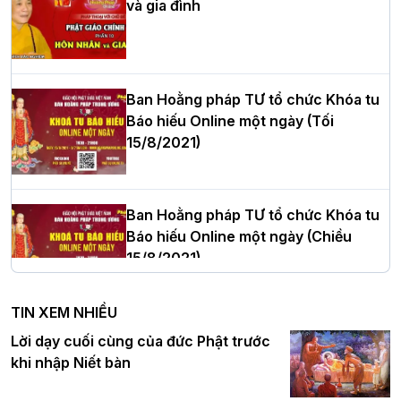
và gia đình
Hòa thượng Thích Quảng Tùng tái đắc
cử Trưởng BTS GHPGVN thành phố Hải
Phòng nhiệm kỳ 2026 – 2031
Ban Hoằng pháp TƯ tổ chức Khóa tu
Báo hiếu Online một ngày (Tối
15/8/2021)
Thượng tọa Thích Tâm Chính được suy
cử tân Trưởng ban Trị sự GHPGVN tỉnh
Thanh Hóa nhiệm kỳ 2026 - 2031
Ban Hoằng pháp TƯ tổ chức Khóa tu
Báo hiếu Online một ngày (Chiều
15/8/2021)
Hà Nội: Tăng Ni Trường hạ Bồ Đề trang
nghiêm tác pháp Tiền an cư PL.2570 –
TIN XEM NHIỀU
DL.2026
Ban Hoằng pháp TƯ tổ chức Khóa tu
Lời dạy cuối cùng của đức Phật trước
Báo hiếu Online một ngày (Sáng
khi nhập Niết bàn
15/8/2021)
Thứ trưởng Bộ Dân tộc và Tôn giáo