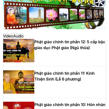
Hà Nội: Ngày tu học cuối cùng khép lại
khóa sinh hoạt Phật pháp mùa hè lần
thứ XIV tại chùa Bằng
Video
Audio
Phật giáo chính tín phần 12: 5 cấp bậc
giáo dục Phật giáo (Ngũ thừa)
Học yêu thương trong ngày tu tập thứ
tư của Khóa sinh hoạt Phật pháp mùa
hè tại chùa Bằng
Phật giáo chính tín phần 11: Kinh
Thiện Sinh (Lễ 6 phương)
HT.Thích Thọ Lạc được suy cử làm tân
Trưởng BTS GHPGVN tỉnh Nghệ An
nhiệm kỳ 2026 – 2031
Phật giáo chính tín phần 10: Hôn nhân