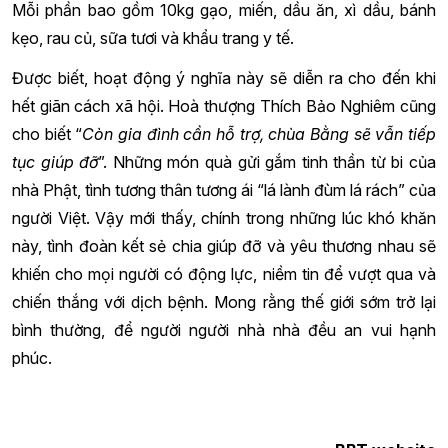
Mỗi phần bao gồm 10kg gạo, miến, dầu ăn, xì dầu, bánh
kẹo, rau củ, sữa tươi và khẩu trang y tế.
Được biết, hoạt động ý nghĩa này sẽ diễn ra cho đến khi
hết giãn cách xã hội. Hoà thượng Thích Bảo Nghiêm cũng
cho biết “
Còn gia đình cần hỗ trợ, chùa Bằng sẽ vẫn tiếp
tục giúp đỡ
”. Những món quà gửi gắm tinh thần từ bi của
nhà Phật, tình tương thân tương ái “lá lành đùm lá rách” của
người Việt. Vậy mới thấy, chính trong những lúc khó khăn
này, tình đoàn kết sẻ chia giúp đỡ và yêu thương nhau sẽ
khiến cho mọi người có động lực, niềm tin để vượt qua và
chiến thắng với dịch bệnh. Mong rằng thế giới sớm trở lại
bình thường, để người người nhà nhà đều an vui hạnh
phúc.