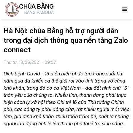
CHÙA BẰNG
BANG PAGODA
Hà Nội: chùa Bằng hỗ trợ người dân
trong đại dịch thông qua nền tảng Zalo
connect
Thứ tư, 18/08/2021 - 09:07
Dịch bệnh Covid - 19 diễn biến phức tạp trong suốt hai
năm qua đã khiến cả thế giới rơi vào tình trạng vô cùng
khó khăn, trong đó có cả Việt Nam - dải đất hình chữ “S”
thân yêu của chúng ta. Nhiều tỉnh, thành đang phải thực
hiện cách ly xã hội theo Chỉ thị 16 của Thủ tướng Chính
phủ, các công ty phải đóng cửa, rất nhiều người mất việc
làm, gia đình khó khăn, thiếu thốn trăm bề, nhất là những
người lao động tỉnh lẻ lên thành phố thuê trọ sinh sống.