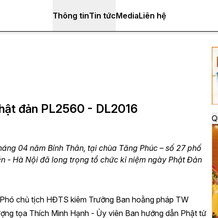
Thông tin
Tin tức
Media
Liên hệ
Phật đản PL2560 - DL2016
Q
áng 04 năm Bính Thân, tại chùa Tăng Phúc – số 27 phố
- Hà Nội đã long trọng tổ chức kỉ niệm ngày Phật Đản
- Phó chủ tịch HĐTS kiêm Trưởng Ban hoằng pháp TW
 tọa Thích Minh Hạnh - Ủy viên Ban hướng dẫn Phật tử