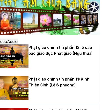
ô
à Nội: Ngày tu học cuối cùng khép lại
hóa sinh hoạt Phật pháp mùa hè lần
hứ XIV tại chùa Bằng
ideo
Audio
Phật giáo chính tín phần 12: 5 cấp
bậc giáo dục Phật giáo (Ngũ thừa)
ọc yêu thương trong ngày tu tập thứ
ư của Khóa sinh hoạt Phật pháp mùa
è tại chùa Bằng
Phật giáo chính tín phần 11: Kinh
Thiện Sinh (Lễ 6 phương)
T.Thích Thọ Lạc được suy cử làm tân
rưởng BTS GHPGVN tỉnh Nghệ An
hiệm kỳ 2026 – 2031