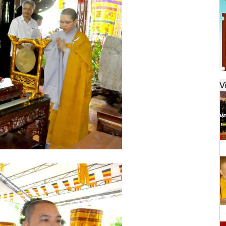
đ
H
k
t
V
H
t
h
H
T
n