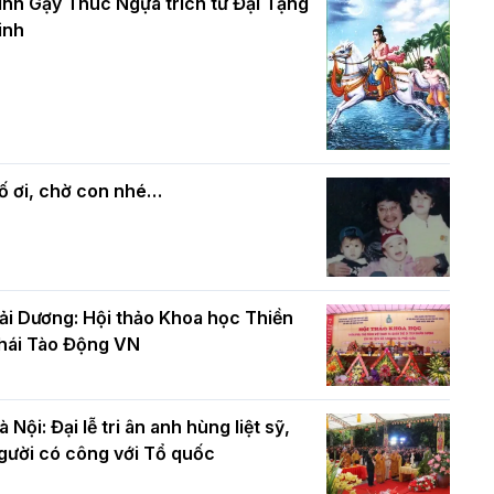
và bình đẳng trong Phật giáo
inh Gậy Thúc Ngựa trích từ Đại Tạng
ính mừng Đại lễ Phật đản PL.2570 –
inh
L.2026
ác cơ quan, ban, ngành Thành phố
Phật giáo chính tín Phần 7: Luật nhân
húc mừng BTS GHPGVN TP. Hà Nội
quả
hân mùa Phật đản PL.2570
ố ơi, chờ con nhé…
ải Dương: Hội thảo Khoa học Thiền
hái Tào Động VN
à Nội: Đại lễ tri ân anh hùng liệt sỹ,
gười có công với Tổ quốc