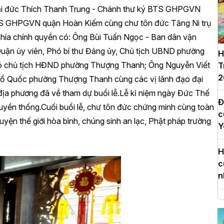
ại đức Thích Thanh Trung - Chánh thư ký BTS GHPGVN
TS GHPGVN quận Hoàn Kiếm cùng chư tôn đức Tăng Ni trụ
 phía chính quyền có: Ông Bùi Tuấn Ngọc - Ban dân vận
uận ủy viên, Phó bí thư Đảng ủy, Chủ tịch UBND phường
H
hó chủ tịch HĐND phường Thượng Thanh; Ông Nguyễn Viết
T
2
Tổ Quốc phường Thượng Thanh cùng các vị lãnh đạo đại
địa phương đã về tham dự buổi lễ.Lễ kỉ niệm ngày Đức Thế
Đ
ruyền thống.Cuối buổi lễ, chư tôn đức chứng minh cùng toàn
c
yện thế giới hòa bình, chúng sinh an lạc, Phật pháp trường
Y
H
c
n
H
d