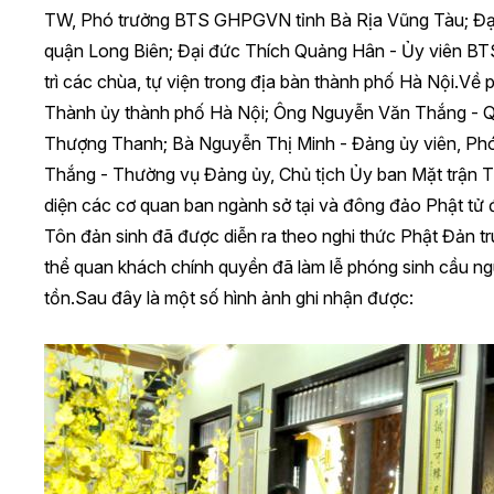
TW, Phó trưởng BTS GHPGVN tỉnh Bà Rịa Vũng Tàu; Đ
quận Long Biên; Đại đức Thích Quảng Hân - Ủy viên B
trì các chùa, tự viện trong địa bàn thành phố Hà Nội.Về
Thành ủy thành phố Hà Nội; Ông Nguyễn Văn Thắng - Q
Thượng Thanh; Bà Nguyễn Thị Minh - Đảng ủy viên, P
Thắng - Thường vụ Đảng ủy, Chủ tịch Ủy ban Mặt trận 
diện các cơ quan ban ngành sở tại và đông đảo Phật tử 
Tôn đản sinh đã được diễn ra theo nghi thức Phật Đản t
thể quan khách chính quyền đã làm lễ phóng sinh cầu ngu
tồn.Sau đây là một số hình ảnh ghi nhận được: