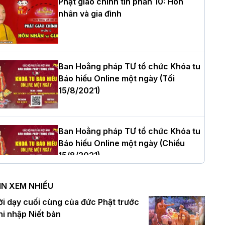
Phật giáo chính tín phần 10: Hôn
nhân và gia đình
òa thượng Thích Quảng Tùng tái đắc
ử Trưởng BTS GHPGVN thành phố Hải
hòng nhiệm kỳ 2026 – 2031
Ban Hoằng pháp TƯ tổ chức Khóa tu
Báo hiếu Online một ngày (Tối
15/8/2021)
hượng tọa Thích Tâm Chính được suy
ử tân Trưởng ban Trị sự GHPGVN tỉnh
hanh Hóa nhiệm kỳ 2026 - 2031
Ban Hoằng pháp TƯ tổ chức Khóa tu
Báo hiếu Online một ngày (Chiều
15/8/2021)
à Nội: Tăng Ni Trường hạ Bồ Đề trang
ghiêm tác pháp Tiền an cư PL.2570 –
IN XEM NHIỀU
L.2026
Ban Hoằng pháp TƯ tổ chức Khóa tu
ời dạy cuối cùng của đức Phật trước
Báo hiếu Online một ngày (Sáng
hi nhập Niết bàn
15/8/2021)