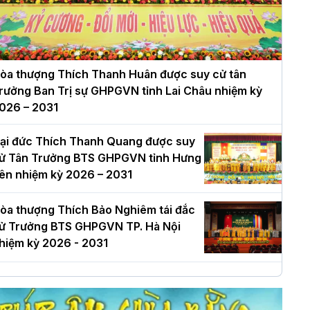
òa thượng Thích Thanh Huân được suy cử tân
rưởng Ban Trị sự GHPGVN tỉnh Lai Châu nhiệm kỳ
026 – 2031
ại đức Thích Thanh Quang được suy
ử Tân Trưởng BTS GHPGVN tỉnh Hưng
ên nhiệm kỳ 2026 – 2031
òa thượng Thích Bảo Nghiêm tái đắc
ử Trưởng BTS GHPGVN TP. Hà Nội
hiệm kỳ 2026 - 2031
à Nội: Long trọng lễ khởi công xây
ựng Trung tâm văn hóa Phật giáo Thủ