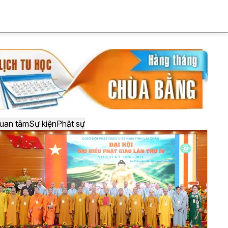
uan tâm
Sự kiện
Phật sự