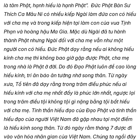
là tâm Phật, hạnh hiếu là hạnh Phật”.
Đức Phật Bản Sư
Thích Ca Mâu Ni có nhiều kiếp Ngài làm đứa con có hiếu
với cha mẹ và trong kiếp hiện tại làm con của vua Tịnh
Phạn và hoàng hậu Ma Gia. Mặc dù Ngài đã tu hành
thành Phật nhưng Ngài đối với cha mẹ vẫn như một
người con có hiếu. Đức Phật dạy rằng nếu ai không hiếu
kính cha mẹ thì không bao giờ gặp được Phật, cha mẹ
trong nhà là Phật ở đời. Do đó Đạo Phật luôn đề cao lòng
hiếu kính, tri ân báo ân tưởng nhớ song thân. Từ ngày
xưa, Tổ tiên đã dạy rằng trong trăm điều phúc nếu ai
hiếu kính với cha mẹ nhất đấy là phúc lớn nhất, ngược lại
trong trăm điều tội không tội gì nặng bằng tội bất hiếu
với cha mẹ. Tinh thần hiếu đạo của Đạo Phật và tinh thần
hiếu đạo của người Việt Nam đã gặp nhau tại một điểm
là hiếu kính song thân. Từ đó ngày rằm tháng 7 được đi
vào văn hóa nhân gian của Việt Nam. Chúng ta ngồi đây