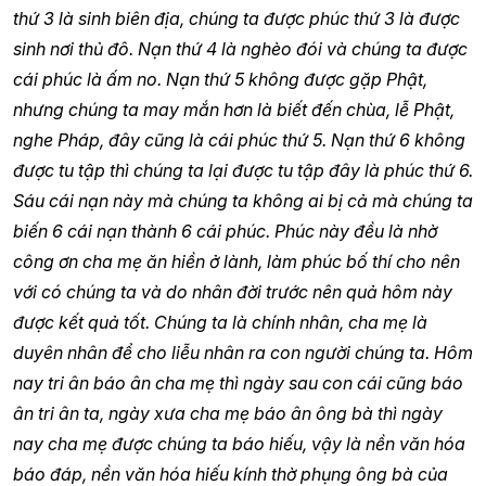
thứ 3 là sinh biên địa, chúng ta được phúc thứ 3 là được
sinh nơi thủ đô. Nạn thứ 4 là nghèo đói và chúng ta được
cái phúc là ấm no. Nạn thứ 5 không được gặp Phật,
nhưng chúng ta may mắn hơn là biết đến chùa, lễ Phật,
nghe Pháp, đây cũng là cái phúc thứ 5. Nạn thứ 6 không
được tu tập thì chúng ta lại được tu tập đây là phúc thứ 6.
Sáu cái nạn này mà chúng ta không ai bị cả mà chúng ta
biến 6 cái nạn thành 6 cái phúc. Phúc này đều là nhờ
công ơn cha mẹ ăn hiền ở lành, làm phúc bố thí cho nên
với có chúng ta và do nhân đời trước nên quả hôm này
được kết quả tốt. Chúng ta là chính nhân, cha mẹ là
duyên nhân để cho liễu nhân ra con người chúng ta. Hôm
nay tri ân báo ân cha mẹ thì ngày sau con cái cũng báo
ân tri ân ta, ngày xưa cha mẹ báo ân ông bà thì ngày
nay cha mẹ được chúng ta báo hiếu, vậy là nền văn hóa
báo đáp, nền văn hóa hiếu kính thờ phụng ông bà của