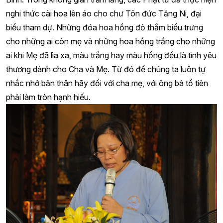
Sau những lời chỉ dạy quý báu của Hòa thượng truyền
trao, toàn thể hội chúng vô cùng xúc động khi được nghe
về cảm niệm Vu Lan qua giọng đọc của Phật tử Phạm Thị
Bình. Trong không gian trầm lắng, các Phật tử đã thực hiện
nghi thức cài hoa lên áo cho chư Tôn đức Tăng Ni, đại
biểu tham dự. Những đóa hoa hồng đỏ thắm biểu trưng
cho những ai còn mẹ và những hoa hồng trắng cho những
ai khi Mẹ đã lìa xa, màu trắng hay màu hồng đều là tình yêu
thương dành cho Cha và Mẹ. Từ đó để chúng ta luôn tự