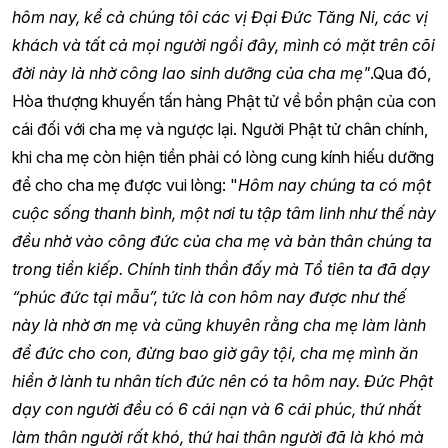
hôm nay, kể cả chúng tôi các vị Đại Đức Tăng Ni, các vị
khách và tất cả mọi người ngồi đây, mình có mặt trên cõi
đời này là nhờ công lao sinh dưỡng của cha mẹ"
.Qua đó,
Hòa thượng khuyến tấn hàng Phật tử về bổn phận của con
cái đối với cha mẹ và ngược lại. Người Phật tử chân chính,
khi cha mẹ còn hiện tiền phải có lòng cung kính hiếu dưỡng
để cho cha mẹ được vui lòng: "
Hôm nay chúng ta có một
cuộc sống thanh bình, một nơi tu tập tâm linh như thế này
đều nhờ vào công đức của cha mẹ và bản thân chúng ta
trong tiền kiếp. Chính tinh thần đấy mà Tổ tiên ta đã dạy
“phúc đức tại mẫu”, tức là con hôm nay được như thế
này là nhờ ơn mẹ và cũng khuyên rằng cha mẹ làm lành
để đức cho con, đừng bao giờ gây tội, cha mẹ mình ăn
hiền ở lành tu nhân tích đức nên có ta hôm nay. Đức Phật
dạy con người đều có 6 cái nạn và 6 cái phúc, thứ nhất
làm thân người rất khó, thứ hai thân người đã là khó mà