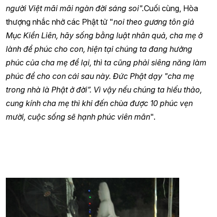
người Việt mãi mãi ngàn đời sáng soi".
Cuối cùng, Hòa
thượng nhắc nhở các Phật tử "
noi theo gương tôn giả
Mục Kiền Liên, hãy sống bằng luật nhân quả, cha mẹ ở
lành để phúc cho con, hiện tại chúng ta đang hưởng
phúc của cha mẹ để lại, thì ta cũng phải siêng năng làm
phúc để cho con cái sau này. Đức Phật dạy "cha mẹ
trong nhà là Phật ở đời”. Vì vậy nếu chúng ta hiếu thảo,
cung kính cha mẹ thì khi đến chùa được 10 phúc vẹn
mười, cuộc sống sẽ hạnh phúc viên mãn
".