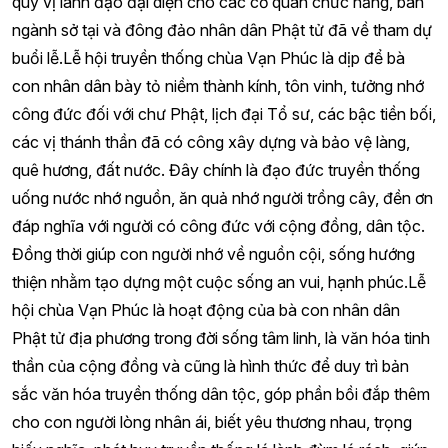
quý vị lãnh đạo đại diện cho các cơ quan chức năng, ban
ngành sở tại và đông đảo nhân dân Phật tử đã về tham dự
buổi lễ.Lễ hội truyền thống chùa Vạn Phúc là dịp để bà
con nhân dân bày tỏ niềm thành kính, tôn vinh, tưởng nhớ
công đức đối với chư Phật, lịch đại Tổ sư, các bậc tiền bối,
các vị thánh thần đã có công xây dựng và bảo vệ làng,
quê hương, đất nước. Đây chính là đạo đức truyền thống
uống nước nhớ nguồn, ăn quả nhớ người trồng cây, đền ơn
đáp nghĩa với người có công đức với cộng đồng, dân tộc.
Đồng thời giúp con người nhớ về nguồn cội, sống hướng
thiện nhằm tạo dựng một cuộc sống an vui, hạnh phúc.Lễ
hội chùa Vạn Phúc là hoạt động của bà con nhân dân
Phật tử địa phương trong đời sống tâm linh, là văn hóa tinh
thần của cộng đồng và cũng là hình thức để duy trì bản
sắc văn hóa truyền thống dân tộc, góp phần bồi đắp thêm
cho con người lòng nhân ái, biết yêu thương nhau, trọng