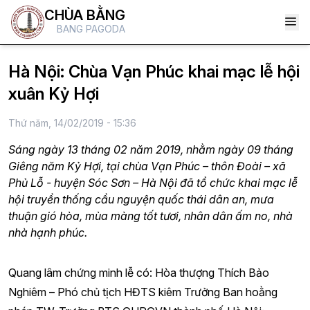
CHÙA BẰNG
BANG PAGODA
Hà Nội: Chùa Vạn Phúc khai mạc lễ hội
xuân Kỷ Hợi
Thứ năm, 14/02/2019 - 15:36
Sáng ngày 13 tháng 02 năm 2019, nhằm ngày 09 tháng
Giêng năm Kỷ Hợi, tại chùa Vạn Phúc – thôn Đoài – xã
Phủ Lỗ - huyện Sóc Sơn – Hà Nội đã tổ chức khai mạc lễ
hội truyền thống cầu nguyện quốc thái dân an, mưa
thuận gió hòa, mùa màng tốt tươi, nhân dân ấm no, nhà
nhà hạnh phúc.
Quang lâm chứng minh lễ có: Hòa thượng Thích Bảo
Nghiêm – Phó chủ tịch HĐTS kiêm Trưởng Ban hoằng