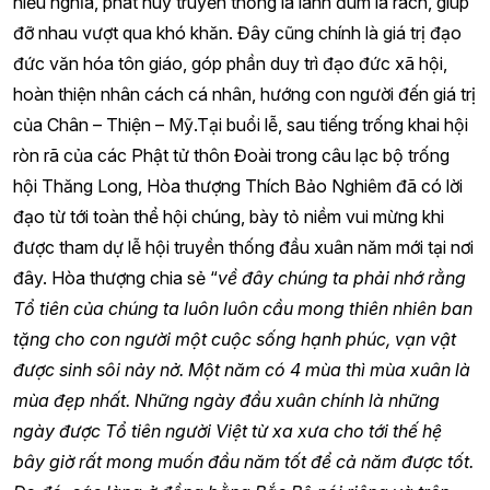
hiếu nghĩa, phát huy truyền thống lá lành đùm lá rách, giúp
đỡ nhau vượt qua khó khăn. Đây cũng chính là giá trị đạo
đức văn hóa tôn giáo, góp phần duy trì đạo đức xã hội,
hoàn thiện nhân cách cá nhân, hướng con người đến giá trị
của Chân – Thiện – Mỹ.Tại buổi lễ, sau tiếng trống khai hội
ròn rã của các Phật tử thôn Đoài trong câu lạc bộ trống
hội Thăng Long, Hòa thượng Thích Bảo Nghiêm đã có lời
đạo từ tới toàn thể hội chúng, bày tỏ niềm vui mừng khi
được tham dự lễ hội truyền thống đầu xuân năm mới tại nơi
đây. Hòa thượng chia sẻ “
về đây chúng ta phải nhớ rằng
Tổ tiên của chúng ta luôn luôn cầu mong thiên nhiên ban
tặng cho con người một cuộc sống hạnh phúc, vạn vật
được sinh sôi nảy nở. Một năm có 4 mùa thì mùa xuân là
mùa đẹp nhất. Những ngày đầu xuân chính là những
ngày được Tổ tiên người Việt từ xa xưa cho tới thế hệ
bây giờ rất mong muốn đầu năm tốt để cả năm được tốt.