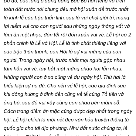
Do đó, các làng ở đồng bằng Bắc Bộ nói riêng và trên
toàn đất nước nói chung đều mở hội xuân để trước nhất
là kính lễ các bậc thần linh, sau là vui chơi giải trí, mang
lại niềm vui cho con người sau những ngày tháng vất vả
làm ăn mệt nhọc, đón tết rồi đón xuân vui vẻ. Lễ hội có 2
phần chính là Lễ và Hội. Lễ là tính chất thiêng liêng với
các bậc thần thánh, còn Hội là sự vui mừng của con
người. Trong ngày hội, trước nhất mọi người gặp nhau
tâm hồn vui vẻ, tay bắt mặt mừng chào hỏi lẫn nhau.
Những người con ở xa cũng về dự ngày hội. Thứ hai là
biểu hiện sự no đủ. Cho nên về lễ hội, các gia đình sau
khi dâng hương ở đình đền cũng về tế cúng Tổ tiên và
ông bà, sau đó vui vầy cùng con cháu bên mâm cỗ.
Cách trang điểm ăn mặc cũng được đẹp nhất trong ngày
hội. Lễ hội chính là một nét đẹp văn hóa truyền thống từ
quốc gia cho tới địa phương. Như đất nước chúng ta, lễ