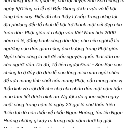
hội mùng 10/3 là quốc lễ, còn tại huyện Sóc Sơn chúng ta
ngày 6/Giêng có lễ hội Đền Gióng ở khu vực và lễ hội
làng hôm nay. Điều đó cho thấy từ cấp Trung ương tới
địa phương đều tổ chức lễ hội trở thành một nét đẹp cho
toàn dân. Phật giáo du nhập vào Việt Nam hơn 2000
năm có lẻ, đồng hành cùng dân tộc, cho nên nghi lễ tín
ngưỡng của dân gian cũng ảnh hưởng trong Phật giáo.
Ngôi chùa cũng là nơi để cầu nguyện quốc thái dân an
của người dân. Do đó, Tổ tiên người Đoài – Sóc Sơn của
chúng ta ở đây đã đưa lễ của làng mình vào ngôi chùa
để vừa mang tính chất cầu mong Phật, cầu mong các vị
thần linh và trời đất che chở cho nhân dân một năm bốn
mùa tám tiết được bình an. Người xưa quan niệm ngày
cuối cùng trong năm là ngày 23 gọi là chư thần triều
thiên tức là các thần về chầu Ngọc Hoàng, tâu lên Ngọc
Hoàng những gì xảy ra trong một năm dưới hạ giới.