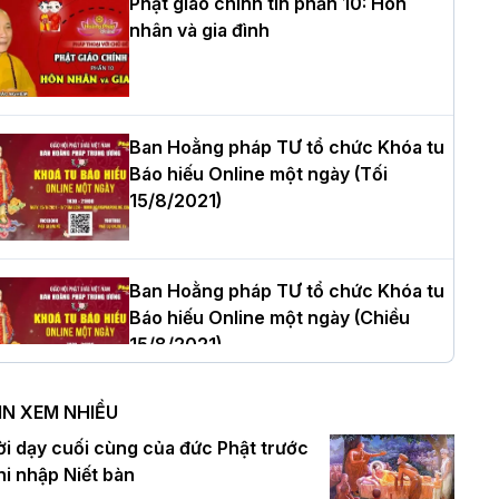
Phật giáo chính tín phần 10: Hôn
nhân và gia đình
òa thượng Thích Quảng Tùng tái đắc
ử Trưởng BTS GHPGVN thành phố Hải
hòng nhiệm kỳ 2026 – 2031
Ban Hoằng pháp TƯ tổ chức Khóa tu
Báo hiếu Online một ngày (Tối
15/8/2021)
hượng tọa Thích Tâm Chính được suy
ử tân Trưởng ban Trị sự GHPGVN tỉnh
hanh Hóa nhiệm kỳ 2026 - 2031
Ban Hoằng pháp TƯ tổ chức Khóa tu
Báo hiếu Online một ngày (Chiều
15/8/2021)
à Nội: Tăng Ni Trường hạ Bồ Đề trang
ghiêm tác pháp Tiền an cư PL.2570 –
IN XEM NHIỀU
L.2026
Ban Hoằng pháp TƯ tổ chức Khóa tu
ời dạy cuối cùng của đức Phật trước
Báo hiếu Online một ngày (Sáng
hi nhập Niết bàn
15/8/2021)