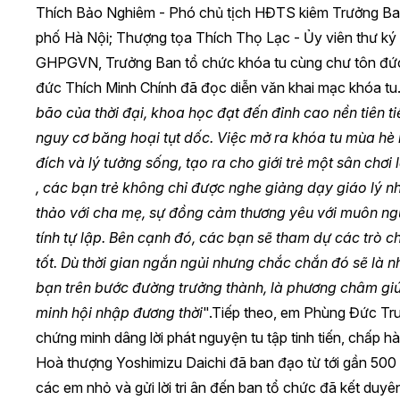
Thích Bảo Nghiêm - Phó chủ tịch HĐTS kiêm Trưởng
phố Hà Nội; Thượng tọa Thích Thọ Lạc - Ủy viên thư k
GHPGVN, Trưởng Ban tổ chức khóa tu cùng chư tôn đức 
đức Thích Minh Chính đã đọc diễn văn khai mạc khóa tu
bão của thời đại, khoa học đạt đến đỉnh cao nền tiên 
nguy cơ băng hoại tụt dốc. Việc mở ra khóa tu mùa hè l
đích và lý tưởng sống, tạo ra cho giới trẻ một sân chơ
, các bạn trẻ không chỉ được nghe giảng dạy giáo lý n
thảo với cha mẹ, sự đồng cảm thương yêu với muôn ng
tính tự lập. Bên cạnh đó, các bạn sẽ tham dự các trò c
tốt. Dù thời gian ngắn ngủi nhưng chắc chắn đó sẽ là n
bạn trên bước đường trưởng thành, là phương châm gi
minh hội nhập đương thời
".Tiếp theo, em Phùng Đức Tru
chứng minh dâng lời phát nguyện tu tập tinh tiến, chấp 
Hoà thượng Yoshimizu Daichi đã ban đạo từ tới gần 500 k
các em nhỏ và gửi lời tri ân đến ban tổ chức đã kết duy