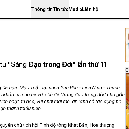
Thông tin
Tin tức
Media
Liên hệ
u "Sáng Đạo trong Đời" lần thứ 11
Q
05 năm Mậu Tuất, tại chùa Yên Phú - Liên Ninh - Thanh
ức khóa tu mùa hè với chủ đề "Sáng đạo trong đời" cho gần
sinh hoạt, tu học, vui chơi mới mẻ, an lành có tác dụng bổ
bạn thanh thiếu niên.
Nguyên chủ tịch hội Tịnh độ tông Nhật Bản; Hòa thượng