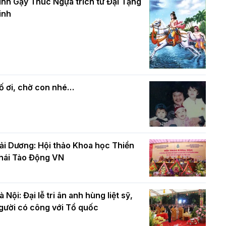
và bình đẳng trong Phật giáo
inh Gậy Thúc Ngựa trích từ Đại Tạng
ính mừng Đại lễ Phật đản PL.2570 –
inh
L.2026
ác cơ quan, ban, ngành Thành phố
Phật giáo chính tín Phần 7: Luật nhân
húc mừng BTS GHPGVN TP. Hà Nội
quả
hân mùa Phật đản PL.2570
ố ơi, chờ con nhé…
ải Dương: Hội thảo Khoa học Thiền
hái Tào Động VN
à Nội: Đại lễ tri ân anh hùng liệt sỹ,
gười có công với Tổ quốc