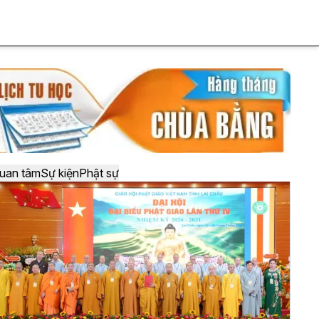
uan tâm
Sự kiện
Phật sự