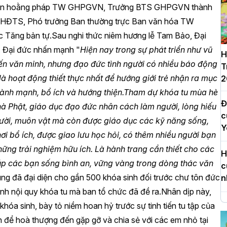
 Ban hoằng pháp TW GHPGVN, Trưởng BTS GHPGVN thành
ý HĐTS, Phó trưởng Ban thường trực Ban văn hóa TW
Tăng bản tự.Sau nghi thức niêm hương lễ Tam Bảo, Đại
. Đại đức nhấn mạnh "
Hiện nay trong sự phát triển như vũ
H
tiến văn minh, nhưng đạo đức tình người có nhiều báo động
T
à hoạt động thiết thực nhất để hướng giới trẻ nhận ra mục
2
i lành mạnh, bổ ích và hướng thiện.Tham dự khóa tu mùa hè
Đ
hà Phật, giáo dục đạo đức nhân cách làm người, lòng hiếu
c
ười, muôn vật mà còn được giáo dục các kỹ năng sống,
Y
hơi bổ ích, được giao lưu học hỏi, có thêm nhiều người bạn
hững trải nghiệm hữu ích. Là hành trang cần thiết cho các
H
úp các bạn sống bình an, vững vàng trong dòng thác văn
c
ng đã đại diện cho gần 500 khóa sinh đối trước chư tôn đức
n
hành nội quy khóa tu mà ban tổ chức đã đề ra.Nhân dịp này,
H
hóa sinh, bày tỏ niềm hoan hỷ trước sự tinh tiến tu tập của
d
ên để hoà thượng đến gặp gỡ và chia sẻ với các em nhỏ tại