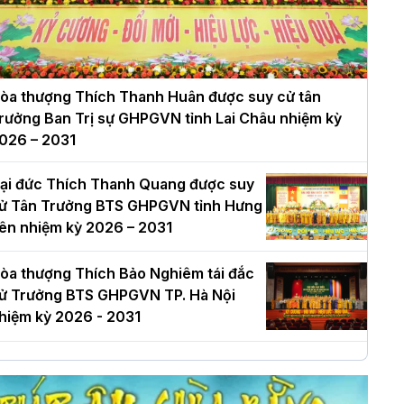
òa thượng Thích Thanh Huân được suy cử tân
rưởng Ban Trị sự GHPGVN tỉnh Lai Châu nhiệm kỳ
026 – 2031
ại đức Thích Thanh Quang được suy
ử Tân Trưởng BTS GHPGVN tỉnh Hưng
ên nhiệm kỳ 2026 – 2031
òa thượng Thích Bảo Nghiêm tái đắc
ử Trưởng BTS GHPGVN TP. Hà Nội
hiệm kỳ 2026 - 2031
à Nội: Long trọng lễ khởi công xây
ựng Trung tâm văn hóa Phật giáo Thủ