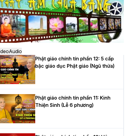
ô
à Nội: Ngày tu học cuối cùng khép lại
hóa sinh hoạt Phật pháp mùa hè lần
hứ XIV tại chùa Bằng
ideo
Audio
Phật giáo chính tín phần 12: 5 cấp
bậc giáo dục Phật giáo (Ngũ thừa)
ọc yêu thương trong ngày tu tập thứ
ư của Khóa sinh hoạt Phật pháp mùa
è tại chùa Bằng
Phật giáo chính tín phần 11: Kinh
Thiện Sinh (Lễ 6 phương)
T.Thích Thọ Lạc được suy cử làm tân
rưởng BTS GHPGVN tỉnh Nghệ An
hiệm kỳ 2026 – 2031