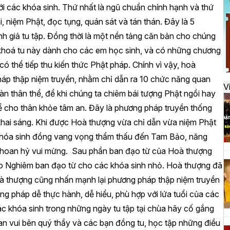
đ
ới các khóa sinh. Thứ nhất là ngũ chuẩn chính hạnh và thứ
, niệm Phật, đọc tụng, quán sát và tán thán. Đây là 5
 giả tu tập. Đồng thời là một nền tảng căn bản cho chúng
H
 khoá tu này dành cho các em học sinh, và có những chương
k
có thể tiếp thu kiến thức Phật pháp. Chính vì vậy, hoà
t
áp thập niệm truyền, nhằm chỉ dẫn ra 10 chức năng quan
V
àn thân thể, để khi chúng ta chiêm bái tượng Phật ngồi hay
để cho thân khỏe tâm an. Đây là phương pháp truyền thống
H
hai sáng. Khi được Hoà thượng vừa chỉ dẫn vừa niệm Phật
t
 khóa sinh đồng vang vọng thẩm thấu đến Tam Bảo, năng
h
g hoan hỷ vui mừng. Sau phần ban đạo từ của Hoà thượng
ảo Nghiêm ban đạo từ cho các khóa sinh nhỏ. Hoà thượng đã
à thượng cũng nhấn mạnh lại phương pháp thập niệm truyền
H
g pháp dễ thực hành, dễ hiểu, phù hợp với lứa tuổi của các
T
ác khóa sinh trong những ngày tu tập tại chùa hãy cố gắng
n
 an vui bên quý thầy và các bạn đồng tu, học tập những điều