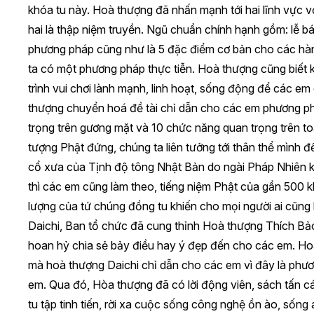
khóa tu này. Hoà thượng đã nhấn mạnh tới hai lĩnh vực v
hai là thập niệm truyền. Ngũ chuẩn chính hạnh gồm: lễ bái
phương pháp cũng như là 5 đặc điểm cơ bản cho các hành
ta có một phương pháp thực tiễn. Hoà thượng cũng biết
trình vui chơi lành mạnh, linh hoạt, sống động để các em 
thượng chuyển hoá đề tài chỉ dẫn cho các em phương ph
trọng trên gương mặt và 10 chức năng quan trọng trên to
tượng Phật đứng, chúng ta liên tưởng tới thân thể mình 
cổ xưa của Tịnh độ tông Nhật Bản do ngài Pháp Nhiên k
thì các em cũng làm theo, tiếng niệm Phật của gần 500
lượng của tứ chúng đồng tu khiến cho mọi người ai cũn
Daichi, Ban tổ chức đã cung thỉnh Hoà thượng Thích B
hoan hỷ chia sẻ bảy điều hay ý đẹp đến cho các em. Ho
mà hoà thượng Daichi chỉ dẫn cho các em vì đây là phươn
em. Qua đó, Hòa thượng đã có lời động viên, sách tấn c
tu tập tinh tiến, rời xa cuộc sống công nghệ ồn ào, sống