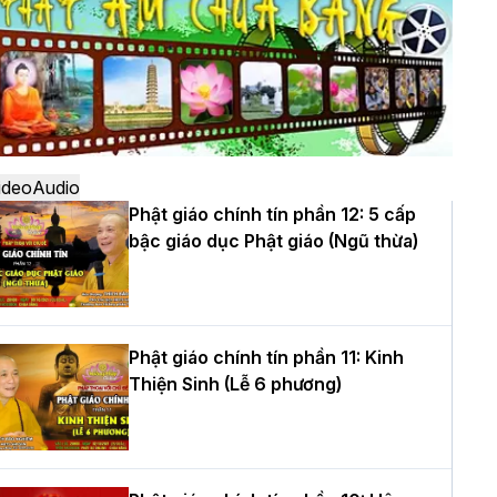
ô
à Nội: Ngày tu học cuối cùng khép lại
hóa sinh hoạt Phật pháp mùa hè lần
hứ XIV tại chùa Bằng
ideo
Audio
Phật giáo chính tín phần 12: 5 cấp
bậc giáo dục Phật giáo (Ngũ thừa)
ọc yêu thương trong ngày tu tập thứ
ư của Khóa sinh hoạt Phật pháp mùa
è tại chùa Bằng
Phật giáo chính tín phần 11: Kinh
Thiện Sinh (Lễ 6 phương)
T.Thích Thọ Lạc được suy cử làm tân
rưởng BTS GHPGVN tỉnh Nghệ An
hiệm kỳ 2026 – 2031