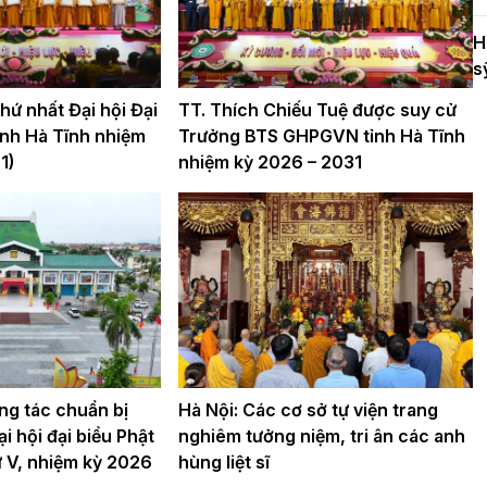
H
s
ứ nhất Đại hội Đại
TT. Thích Chiếu Tuệ được suy cử
nh Hà Tĩnh nhiệm
Trưởng BTS GHPGVN tỉnh Hà Tĩnh
1)
nhiệm kỳ 2026 – 2031
ng tác chuẩn bị
Hà Nội: Các cơ sở tự viện trang
i hội đại biểu Phật
nghiêm tưởng niệm, tri ân các anh
hứ V, nhiệm kỳ 2026
hùng liệt sĩ