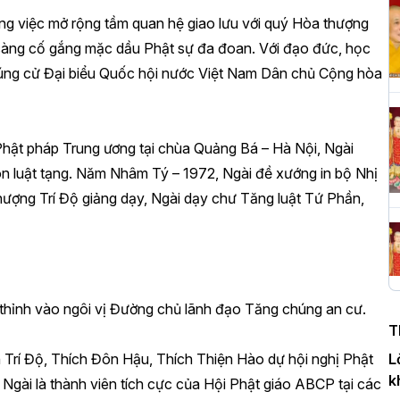
ng việc mở rộng tầm quan hệ giao lưu với quý Hòa thượng
i càng cố gắng mặc dầu Phật sự đa đoan. Với đạo đức, học
H
c
rúng cử Đại biểu Quốc hội nước Việt Nam Dân chủ Cộng hòa
P
hật pháp Trung ương tại chùa Quảng Bá – Hà Nội, Ngài
T
n luật tạng. Năm Nhâm Tý – 1972, Ngài đề xướng in bộ Nhị
c
hượng Trí Độ giảng dạy, Ngài dạy chư Tăng luật Tứ Phần,
T
H
 thỉnh vào ngôi vị Đường chủ lãnh đạo Tăng chúng an cư.
n
T
D
L
Trí Độ, Thích Đôn Hậu, Thích Thiện Hào dự hội nghị Phật
k
Ngài là thành viên tích cực của Hội Phật giáo ABCP tại các