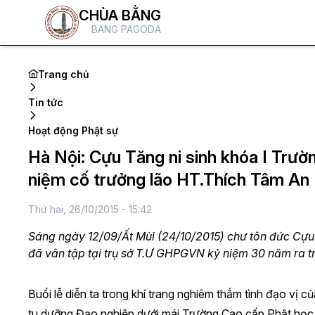
CHÙA BẰNG
BANG PAGODA
Trang chủ
Tin tức
Hoạt động Phật sự
Hà Nội: Cựu Tăng ni sinh khóa I Trư
niệm cố trưởng lão HT.Thích Tâm An
Thứ hai, 26/10/2015 - 15:42
Sáng ngày 12/09/Ất Mùi (24/10/2015) chư tôn đức Cựu
đã vân tập tại trụ sở T.Ư GHPGVN kỷ niệm 30 năm ra t
Buổi lễ diễn ta trong khí trang nghiêm thắm tình đạo vị 
tu dưỡng Đạo nghiệp dưới mái Trường Cao cấp Phật h