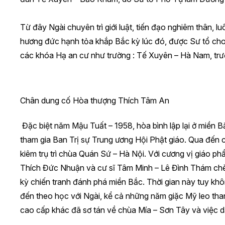
Từ đây Ngài chuyên trì giới luật, tiến đạo nghiêm thân,
hương đức hạnh tỏa khắp Bắc kỳ lúc đó, được Sư tổ cho
các khóa Hạ an cư như trường : Tế Xuyên – Hà Nam, tr
Chân dung cố Hòa thượng Thích Tâm An
Đặc biệt năm Mậu Tuất – 1958, hòa bình lập lại ở miền B
tham gia Ban Trị sự Trung ương Hội Phật giáo. Qua đến 
kiêm trụ trì chùa Quán Sứ – Hà Nội. Với cương vị giáo p
Thích Đức Nhuận và cư sĩ Tâm Minh – Lê Đình Thám chèo 
kỳ chiến tranh đánh phá miền Bắc. Thời gian này tuy kh
đến theo học với Ngài, kể cả những năm giặc Mỹ leo tha
cao cấp khác đã sơ tán về chùa Mía – Sơn Tây và việc dạ