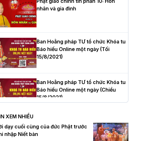
Phật giáo chính tín phần 10: Hôn
nhân và gia đình
òa thượng Thích Quảng Tùng tái đắc
ử Trưởng BTS GHPGVN thành phố Hải
hòng nhiệm kỳ 2026 – 2031
Ban Hoằng pháp TƯ tổ chức Khóa tu
Báo hiếu Online một ngày (Tối
15/8/2021)
hượng tọa Thích Tâm Chính được suy
ử tân Trưởng ban Trị sự GHPGVN tỉnh
hanh Hóa nhiệm kỳ 2026 - 2031
Ban Hoằng pháp TƯ tổ chức Khóa tu
Báo hiếu Online một ngày (Chiều
15/8/2021)
à Nội: Tăng Ni Trường hạ Bồ Đề trang
ghiêm tác pháp Tiền an cư PL.2570 –
IN XEM NHIỀU
L.2026
Ban Hoằng pháp TƯ tổ chức Khóa tu
ời dạy cuối cùng của đức Phật trước
Báo hiếu Online một ngày (Sáng
hi nhập Niết bàn
15/8/2021)