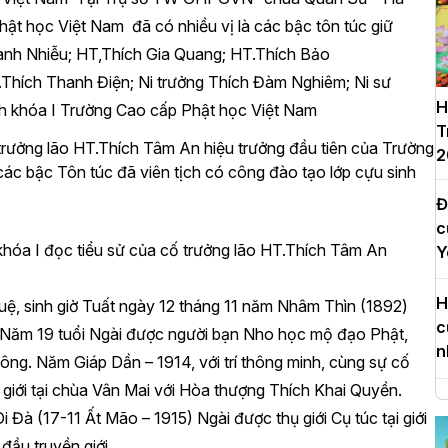
ật học Việt Nam đã có nhiều vị là các bậc tôn túc giữ
nh Nhiễu; HT,Thích Gia Quang;
HT.Thích Bảo
Thích Thanh Điện; Ni trưởng Thích Đàm Nghiêm; Ni sư
H
inh khóa I Trường Cao cấp Phật học Việt Nam
T
 trưởng lão HT.Thích Tâm An hiệu trưởng đầu tiên của Trường
2
các bậc Tôn túc đã viên tịch có công đào tạo lớp cựu sinh
Đ
c
khóa I đọc tiểu sử của cố trưởng lão HT.Thích Tâm An
Y
H
, sinh giờ Tuất ngày 12 tháng 11 năm Nhâm Thìn (1892)
c
 Năm 19 tuổi Ngài được người bạn Nho học mộ đạo Phật,
n
ng. Năm Giáp Dần – 1914, với trí thông minh, cùng sự cố
 giới tại chùa Vân Mai với Hòa thượng Thích Khai Quyền.
H
Đà (17-11 Ất Mão – 1915) Ngài được thụ giới Cụ túc tại giới
d
ầu truyền giới.