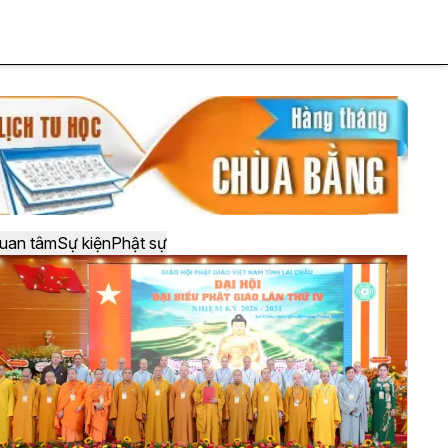
uan tâm
Sự kiện
Phật sự