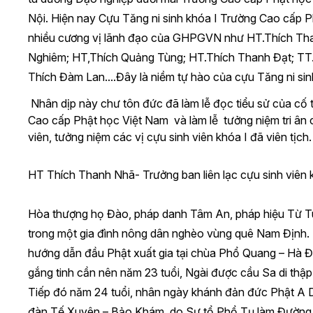
Nội. Hiện nay Cựu Tăng ni sinh khóa I Trường Cao cấp Ph
nhiều cương vị lãnh đạo của GHPGVN như HT.Thích Tha
Nghiêm;
HT,Thích Quảng Tùng; H
T.Thích Thanh Đạt;
TT.
Thích Đàm Lan....Đây là niềm tự hào của cựu Tăng ni s
Nhân dịp này chư tôn đức đã làm lễ đọc tiểu sử của cố
Cao cấp Phật học Việt Nam và làm lễ tưởng niệm tri ân 
viên, tưởng niệm các vị cựu sinh viên khóa I đã viên tịch.
HT Thích Thanh Nhã- Trưởng ban liên lạc cựu sinh viên 
Hòa thượng họ Đào, pháp danh Tâm An, pháp hiệu Từ Tuệ
trong một gia đình nông dân nghèo vùng quê Nam Định.
hướng dẫn đầu Phật xuất gia tại chùa Phổ Quang – Hà Đô
gắng tinh cần nên năm 23 tuổi, Ngài được cầu Sa di thập
Tiếp đó năm 24 tuổi, nhân ngày khánh đản đức Phật A Di 
đàn Tế Xuyên – Bảo Khám, do Sư tổ Phổ Tụ làm Đường đ