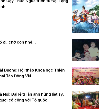
và bình đẳng trong Phật giáo
inh Gậy Thúc Ngựa trích từ Đại Tạng
ính mừng Đại lễ Phật đản PL.2570 –
inh
L.2026
ác cơ quan, ban, ngành Thành phố
Phật giáo chính tín Phần 7: Luật nhân
húc mừng BTS GHPGVN TP. Hà Nội
quả
hân mùa Phật đản PL.2570
ố ơi, chờ con nhé…
ải Dương: Hội thảo Khoa học Thiền
hái Tào Động VN
à Nội: Đại lễ tri ân anh hùng liệt sỹ,
gười có công với Tổ quốc