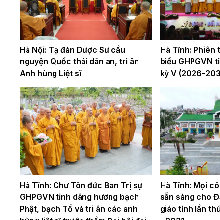
Hà Nội: Tạ đàn Dược Sư cầu
Hà Tĩnh: Phiên th
nguyện Quốc thái dân an, tri ân
biểu GHPGVN tỉ
Anh hùng Liệt sĩ
kỳ V (2026-203
Hà Tĩnh: Chư Tôn đức Ban Trị sự
Hà Tĩnh: Mọi cô
GHPGVN tỉnh dâng hương bạch
sẵn sàng cho Đạ
Phật, bạch Tổ và tri ân các anh
giáo tỉnh lần t