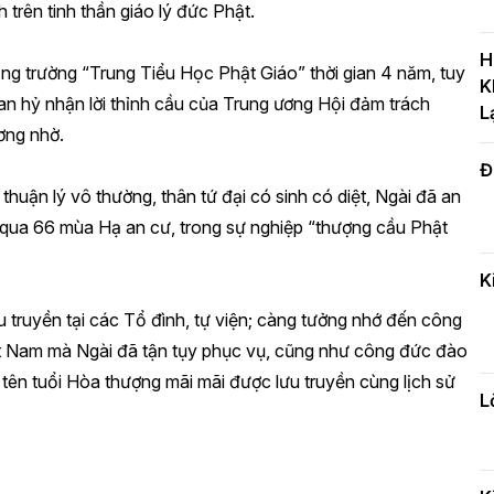
 trên tinh thần giáo lý đức Phật.
T
c
H
ng trường “Trung Tiểu Học Phật Giáo” thời gian 4 năm, tuy
H
K
an hỷ nhận lời thỉnh cầu của Trung ương Hội đảm trách
L
ơng nhờ.
Đ
H
huận lý vô thường, thân tứ đại có sinh có diệt, Ngài đã an
c
n
rải qua 66 mùa Hạ an cư, trong sự nghiệp “thượng cầu Phật
K
 truyền tại các Tổ đình, tự viện; càng tưởng nhớ đến công
Đ
t
Việt Nam mà Ngài đã tận tụy phục vụ, cũng như công đức đào
đ
tên tuổi Hòa thượng mãi mãi được lưu truyền cùng lịch sử
L
H