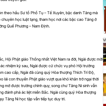
đ
 luôn theo hầu Sư tổ Phổ Tụ – Tế Xuyên, bậc danh Tăng mà
 chuyên học luật tạng, tham học nơi các bậc cao Tăng ở
H
ường Quế Phương – Nam Định.
k
t
V
H
ắc, Hội Phật giáo Thống nhất Việt Nam ra đời, Ngài được mời
t
h
các nhiệm kỳ sau, Ngài được cử chức vụ phó Hội trưởng
hẩm cao cấp, Ngài đã cùng quý Hòa thượng Thích Trí Độ,
lái con thuyền Phật giáo vượt qua khó khăn trở ngại thời
ông mở được trường chính quy, song chư Tăng Ni sinh vẫn
H
ng đánh phá ác liệt miền Bắc. Ngài cùng quý Hòa thượng
T
n
y Tăng Ni học tập vẫn tiếp tục duy trì.