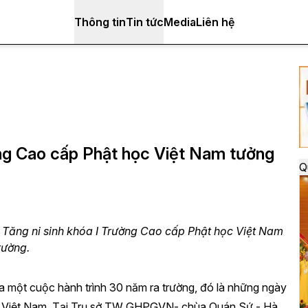
Thông tin
Tin tức
Media
Liên hệ
ờng Cao cấp Phật học Việt Nam tưởng
Q
 Tăng ni sinh khóa I Trường Cao cấp Phật học Việt Nam
rường.
của một cuộc hành trình 30 năm ra trường, đó là những ngày
ọc Việt Nam Tại Trụ sở TW GHPGVN- chùa Quán Sứ - Hà