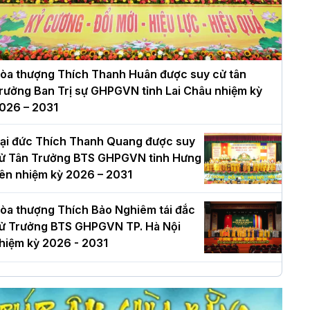
òa thượng Thích Thanh Huân được suy cử tân
rưởng Ban Trị sự GHPGVN tỉnh Lai Châu nhiệm kỳ
026 – 2031
ại đức Thích Thanh Quang được suy
ử Tân Trưởng BTS GHPGVN tỉnh Hưng
ên nhiệm kỳ 2026 – 2031
òa thượng Thích Bảo Nghiêm tái đắc
ử Trưởng BTS GHPGVN TP. Hà Nội
hiệm kỳ 2026 - 2031
à Nội: Long trọng lễ khởi công xây
ựng Trung tâm văn hóa Phật giáo Thủ