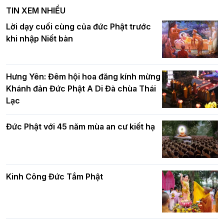
nghiêm tác pháp Tiền an cư PL.2570 –
TIN XEM NHIỀU
DL.2026
Ban Hoằng pháp TƯ tổ chức Khóa tu
Lời dạy cuối cùng của đức Phật trước
Báo hiếu Online một ngày (Sáng
khi nhập Niết bàn
15/8/2021)
Thứ trưởng Bộ Dân tộc và Tôn giáo
chúc mừng Phật đản BTS GHPGVN TP.
Hưng Yên: Đêm hội hoa đăng kính mừng
Hà Nội
Khánh đản Đức Phật A Di Đà chùa Thái
Lạc
Tinh thần yêu nước của Phật giáo
Đức Phật với 45 năm mùa an cư kiết hạ
Hơn 5.000 người tham dự diễu hành,
cung rước Xá lợi Đức Phật kính mừng
ngày Đức Phật đản sinh
Kinh Công Đức Tắm Phật
Phật giáo chính tín Phần 9: Giải thích
về "Lục Tức Phật"
Đại lễ Phật đản PL.2570 tại Hà Nội: Lan
tỏa thông điệp từ bi, trí tuệ vì một Thủ
đô hòa bình và phát triển