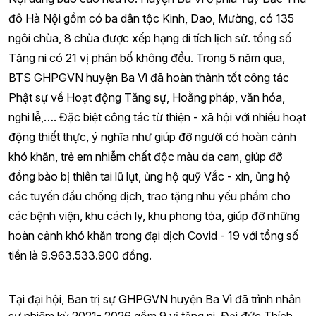
đô Hà Nội gồm có ba dân tộc Kinh, Dao, Mường, có 135
ngôi chùa, 8 chùa được xếp hạng di tích lịch sử. tổng số
Tăng ni có 21 vị phân bố không đều. Trong 5 năm qua,
BTS GHPGVN huyện Ba Vì đã hoàn thành tốt công tác
Phật sự về Hoạt động Tăng sự, Hoằng pháp, văn hóa,
nghi lễ,…. Đặc biệt công tác từ thiện - xã hội với nhiều hoạt
động thiết thực, ý nghĩa như giúp đỡ người có hoàn cảnh
khó khăn, trẻ em nhiễm chất độc màu da cam, giúp đỡ
đồng bào bị thiên tai lũ lụt, ủng hộ quỹ Vắc - xin, ủng hộ
các tuyến đầu chống dịch, trao tặng nhu yếu phẩm cho
các bệnh viện, khu cách ly, khu phong tỏa, giúp đỡ những
hoàn cảnh khó khăn trong đại dịch Covid - 19 với tổng số
tiền là 9.963.533.900 đồng.
Tại đại hội, Ban trị sự GHPGVN huyện Ba Vì đã trình nhân