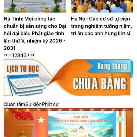
Hà Tĩnh: Mọi công tác
Hà Nội: Các cơ sở tự viện
chuẩn bị sẵn sàng cho Đại
trang nghiêm tưởng niệm,
hội đại biểu Phật giáo tỉnh
tri ân các anh hùng liệt sĩ
lần thứ V, nhiệm kỳ 2026 -
2031
1
2
3
4
5
Quan tâm
Sự kiện
Phật sự