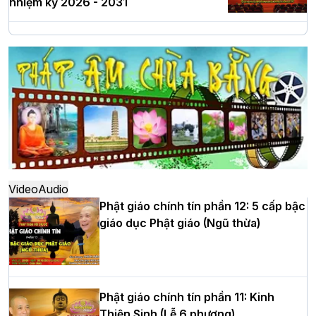
nhiệm kỳ 2026 - 2031
Hà Nội: Long trọng lễ khởi công xây
dựng Trung tâm văn hóa Phật giáo Thủ
đô
Hà Nội: Ngày tu học cuối cùng khép lại
khóa sinh hoạt Phật pháp mùa hè lần
thứ XIV tại chùa Bằng
Video
Audio
Phật giáo chính tín phần 12: 5 cấp bậc
giáo dục Phật giáo (Ngũ thừa)
Học yêu thương trong ngày tu tập thứ
tư của Khóa sinh hoạt Phật pháp mùa
hè tại chùa Bằng
Phật giáo chính tín phần 11: Kinh
Thiện Sinh (Lễ 6 phương)