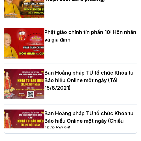
HT.Thích Thọ Lạc được suy cử làm tân
Trưởng BTS GHPGVN tỉnh Nghệ An
nhiệm kỳ 2026 – 2031
Phật giáo chính tín phần 10: Hôn nhân
và gia đình
Hòa thượng Thích Quảng Tùng tái đắc
cử Trưởng BTS GHPGVN thành phố Hải
Phòng nhiệm kỳ 2026 – 2031
Ban Hoằng pháp TƯ tổ chức Khóa tu
Báo hiếu Online một ngày (Tối
15/8/2021)
Thượng tọa Thích Tâm Chính được suy
cử tân Trưởng ban Trị sự GHPGVN tỉnh
Thanh Hóa nhiệm kỳ 2026 - 2031
Ban Hoằng pháp TƯ tổ chức Khóa tu
Báo hiếu Online một ngày (Chiều
15/8/2021)
Hà Nội: Tăng Ni Trường hạ Bồ Đề trang