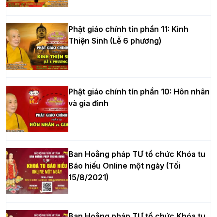
hè tại chùa Bằng
Phật giáo chính tín phần 11: Kinh
Thiện Sinh (Lễ 6 phương)
HT.Thích Thọ Lạc được suy cử làm tân
Trưởng BTS GHPGVN tỉnh Nghệ An
nhiệm kỳ 2026 – 2031
Phật giáo chính tín phần 10: Hôn nhân
và gia đình
Hòa thượng Thích Quảng Tùng tái đắc
cử Trưởng BTS GHPGVN thành phố Hải
Phòng nhiệm kỳ 2026 – 2031
Ban Hoằng pháp TƯ tổ chức Khóa tu
Báo hiếu Online một ngày (Tối
15/8/2021)
Thượng tọa Thích Tâm Chính được suy
cử tân Trưởng ban Trị sự GHPGVN tỉnh
Thanh Hóa nhiệm kỳ 2026 - 2031
Ban Hoằng pháp TƯ tổ chức Khóa tu