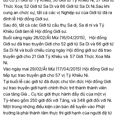
đó có 21 Giới tử Tỷ Khiêu, 56 Giới tử Tỷ Khiêu Ni, 57 Giới tử
Thức Xoa; 52 Giới tử Sa Di và 66 Giới tử Sa Di Ni.
Sau khi
cung an chức sự, tất cả các vị Nghiệp sư của Giới tử đã ra
đỉnh lễ Hội đồng Giới sư.
Sau đó, tất cả các Giới tử cầu thụ Sa di, Sa di ni và Tỷ
Khiêu Giới làm lễ Hội đồng Giới sư.
Buổi sáng ngày 28/02/Ất Mùi (16/04/2015), Hội đồng
Giới sư đã trao truyền Giới cho 52 giới tử Sa Di và 66 giới tử
Sa Di Ni và buổi chiều cùng ngày Hội đồng giới sư đã trao
truyền giới cho 21 Giới Tỷ Khiêu và 57 Giới Thức Xoa Ma
Ni.
Vào ngày mai 29/02/Ất Mùi (17/04/2015) Hội đồng Giới sư
tiếp tục trao truyền giới cho 57 vị Tỷ Khiêu Ni.
Tại buổi lễ các giới tử đã được chư tôn đức Hội đồng Giới
sư trao truyền giới hạnh chính thức trở thành thành viên
của tăng Già .. Cụ túc giới thực hành đầy đủ của một vị
Tỳ-kheo gồm 250 giới đối với Tăng, và 348 giới đối với Ni.
Một trong những điều kiện căn bản để tuyển vào Phật
trường là phải thành tâm thực thi giới hạnh của người đệ tử