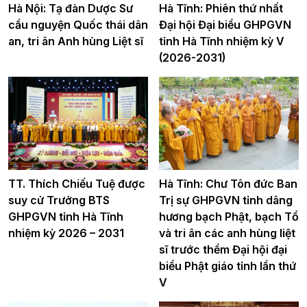
Hà Nội: Tạ đàn Dược Sư
Hà Tĩnh: Phiên thứ nhất
cầu nguyện Quốc thái dân
Đại hội Đại biểu GHPGVN
an, tri ân Anh hùng Liệt sĩ
tỉnh Hà Tĩnh nhiệm kỳ V
(2026-2031)
TT. Thích Chiếu Tuệ được
Hà Tĩnh: Chư Tôn đức Ban
suy cử Trưởng BTS
Trị sự GHPGVN tỉnh dâng
GHPGVN tỉnh Hà Tĩnh
hương bạch Phật, bạch Tổ
nhiệm kỳ 2026 – 2031
và tri ân các anh hùng liệt
sĩ trước thềm Đại hội đại
biểu Phật giáo tỉnh lần thứ
V