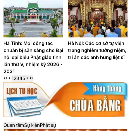
Hà Tĩnh: Mọi công tác
Hà Nội: Các cơ sở tự viện
chuẩn bị sẵn sàng cho Đại
trang nghiêm tưởng niệm,
hội đại biểu Phật giáo tỉnh
tri ân các anh hùng liệt sĩ
lần thứ V, nhiệm kỳ 2026 -
2031
1
2
3
4
5
Quan tâm
Sự kiện
Phật sự