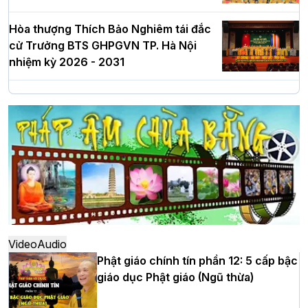
Hòa thượng Thích Bảo Nghiêm tái đắc
cử Trưởng BTS GHPGVN TP. Hà Nội
nhiệm kỳ 2026 - 2031
Hà Nội: Long trọng lễ khởi công xây
dựng Trung tâm văn hóa Phật giáo Thủ
đô
Hà Nội: Ngày tu học cuối cùng khép lại
khóa sinh hoạt Phật pháp mùa hè lần
thứ XIV tại chùa Bằng
Video
Audio
Phật giáo chính tín phần 12: 5 cấp bậc
giáo dục Phật giáo (Ngũ thừa)
Học yêu thương trong ngày tu tập thứ
tư của Khóa sinh hoạt Phật pháp mùa