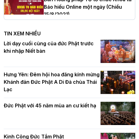
Báo hiếu Online một ngày (Chiều
15/8/2021)
Hà Nội: Tăng Ni Trường hạ Bồ Đề trang
nghiêm tác pháp Tiền an cư PL.2570 –
TIN XEM NHIỀU
DL.2026
Ban Hoằng pháp TƯ tổ chức Khóa tu
Lời dạy cuối cùng của đức Phật trước
Báo hiếu Online một ngày (Sáng
khi nhập Niết bàn
15/8/2021)
Thứ trưởng Bộ Dân tộc và Tôn giáo
chúc mừng Phật đản BTS GHPGVN TP.
Hưng Yên: Đêm hội hoa đăng kính mừng
Hà Nội
Khánh đản Đức Phật A Di Đà chùa Thái
Lạc
Tinh thần yêu nước của Phật giáo
Đức Phật với 45 năm mùa an cư kiết hạ
Hơn 5.000 người tham dự diễu hành,
cung rước Xá lợi Đức Phật kính mừng
ngày Đức Phật đản sinh
Kinh Công Đức Tắm Phật