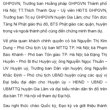
GHPGVN, Trưởng ban Hoằng pháp GHPGVN Thành phố
Hà Nội; TT.Thích Thanh Quy – Uỷ viên HĐTS GHPGVN,
Trưởng ban Trị sự GHPGVN huyện Gia Lâm; chư Tôn đức
Tăng Ni Phật giáo thủ đô, BTS Phật giáo các quận, huyện
trong và ngoài thành phố cùng đến chứng minh tham dự.
Về phía quan khách chính quyền có bà Nguyễn Thị Kim
Dung – Phó Chủ tịch Uỷ ban MTTQ TP. Hà Nội; bà Phạm
Bảo Khánh - Phó ban Tôn giáo TP. Hà Nội; bà Đặng Thị
Huyền – Phó Bí thư Huyện uỷ; ông Nguyễn Ngọc Thuần –
UV Huyện uỷ, Trưởng ban Dân vận huyện; ông Nguyễn
Khắc Định – Phó chủ tịch UBND huyện cùng các quý vị
Đại biểu đại diện cho Huyện ủy – HĐND – UBND –
UBMTTQ huyện Gia Lâm và đại biểu nhân dân tín đồ trên
địa bàn TP. Hà nội về tham dự Đại hội.
Sau nghi thức chào Quốc kỳ, Đạo kỳ và giới thiệu thành