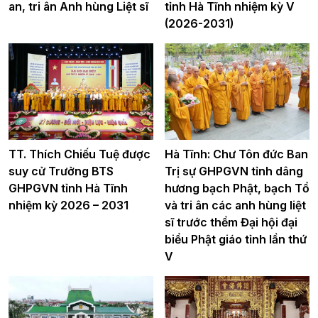
an, tri ân Anh hùng Liệt sĩ
tỉnh Hà Tĩnh nhiệm kỳ V
(2026-2031)
TT. Thích Chiếu Tuệ được
Hà Tĩnh: Chư Tôn đức Ban
suy cử Trưởng BTS
Trị sự GHPGVN tỉnh dâng
GHPGVN tỉnh Hà Tĩnh
hương bạch Phật, bạch Tổ
nhiệm kỳ 2026 – 2031
và tri ân các anh hùng liệt
sĩ trước thềm Đại hội đại
biểu Phật giáo tỉnh lần thứ
V