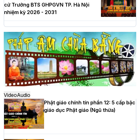
cử Trưởng BTS GHPGVN TP. Hà Nội
nhiệm kỳ 2026 - 2031
Hà Nội: Long trọng lễ khởi công xây
dựng Trung tâm văn hóa Phật giáo Thủ
đô
Hà Nội: Ngày tu học cuối cùng khép lại
khóa sinh hoạt Phật pháp mùa hè lần
thứ XIV tại chùa Bằng
Video
Audio
Phật giáo chính tín phần 12: 5 cấp bậc
giáo dục Phật giáo (Ngũ thừa)
Học yêu thương trong ngày tu tập thứ
tư của Khóa sinh hoạt Phật pháp mùa
hè tại chùa Bằng