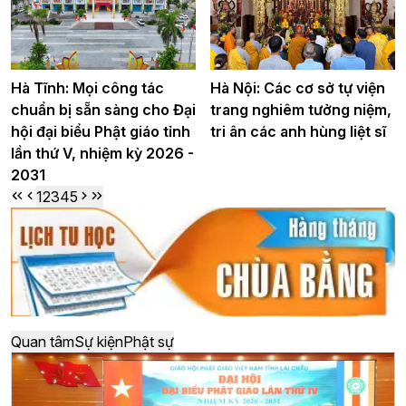
Hà Tĩnh: Mọi công tác
Hà Nội: Các cơ sở tự viện
chuẩn bị sẵn sàng cho Đại
trang nghiêm tưởng niệm,
hội đại biểu Phật giáo tỉnh
tri ân các anh hùng liệt sĩ
lần thứ V, nhiệm kỳ 2026 -
2031
1
2
3
4
5
Quan tâm
Sự kiện
Phật sự