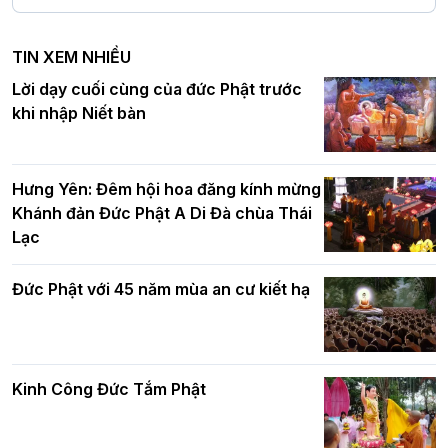
Hà Nội: Tăng Ni Trường hạ Bồ Đề trang
nghiêm tác pháp Tiền an cư PL.2570 –
TIN XEM NHIỀU
DL.2026
Ban Hoằng pháp TƯ tổ chức Khóa tu
Lời dạy cuối cùng của đức Phật trước
Báo hiếu Online một ngày (Sáng
khi nhập Niết bàn
15/8/2021)
Thứ trưởng Bộ Dân tộc và Tôn giáo
chúc mừng Phật đản BTS GHPGVN TP.
Hưng Yên: Đêm hội hoa đăng kính mừng
Hà Nội
Khánh đản Đức Phật A Di Đà chùa Thái
Lạc
Tinh thần yêu nước của Phật giáo
Đức Phật với 45 năm mùa an cư kiết hạ
Hơn 5.000 người tham dự diễu hành,
cung rước Xá lợi Đức Phật kính mừng
ngày Đức Phật đản sinh
Kinh Công Đức Tắm Phật
Phật giáo chính tín Phần 9: Giải thích
về "Lục Tức Phật"
Đại lễ Phật đản PL.2570 tại Hà Nội: Lan