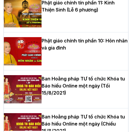
Phật giáo chính tín phần 11: Kinh
Thiện Sinh (Lễ 6 phương)
HT.Thích Thọ Lạc được suy cử làm tân
Trưởng BTS GHPGVN tỉnh Nghệ An
nhiệm kỳ 2026 – 2031
Phật giáo chính tín phần 10: Hôn nhân
và gia đình
Hòa thượng Thích Quảng Tùng tái đắc
cử Trưởng BTS GHPGVN thành phố Hải
Phòng nhiệm kỳ 2026 – 2031
Ban Hoằng pháp TƯ tổ chức Khóa tu
Báo hiếu Online một ngày (Tối
15/8/2021)
Thượng tọa Thích Tâm Chính được suy
cử tân Trưởng ban Trị sự GHPGVN tỉnh
Thanh Hóa nhiệm kỳ 2026 - 2031
Ban Hoằng pháp TƯ tổ chức Khóa tu
Báo hiếu Online một ngày (Chiều
15/8/2021)