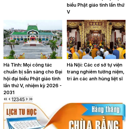
biểu Phật giáo tỉnh lần thứ
V
Hà Tĩnh: Mọi công tác
Hà Nội: Các cơ sở tự viện
chuẩn bị sẵn sàng cho Đại
trang nghiêm tưởng niệm,
hội đại biểu Phật giáo tỉnh
tri ân các anh hùng liệt sĩ
lần thứ V, nhiệm kỳ 2026 -
2031
1
2
3
4
5