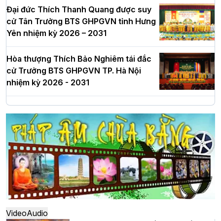
Đại đức Thích Thanh Quang được suy
cử Tân Trưởng BTS GHPGVN tỉnh Hưng
Yên nhiệm kỳ 2026 – 2031
Hòa thượng Thích Bảo Nghiêm tái đắc
cử Trưởng BTS GHPGVN TP. Hà Nội
nhiệm kỳ 2026 - 2031
Hà Nội: Long trọng lễ khởi công xây
dựng Trung tâm văn hóa Phật giáo Thủ
đô
Hà Nội: Ngày tu học cuối cùng khép lại
khóa sinh hoạt Phật pháp mùa hè lần
thứ XIV tại chùa Bằng
Video
Audio