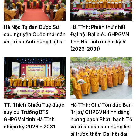
Hà Nội: Tạ đàn Dược Sư
Hà Tĩnh: Phiên thứ nhất
cầu nguyện Quốc thái dân
Đại hội Đại biểu GHPGVN
an, tri ân Anh hùng Liệt sĩ
tỉnh Hà Tĩnh nhiệm kỳ V
(2026-2031)
TT. Thích Chiếu Tuệ được
Hà Tĩnh: Chư Tôn đức Ban
suy cử Trưởng BTS
Trị sự GHPGVN tỉnh dâng
GHPGVN tỉnh Hà Tĩnh
hương bạch Phật, bạch Tổ
nhiệm kỳ 2026 – 2031
và tri ân các anh hùng liệt
sĩ trước thềm Đại hội đại