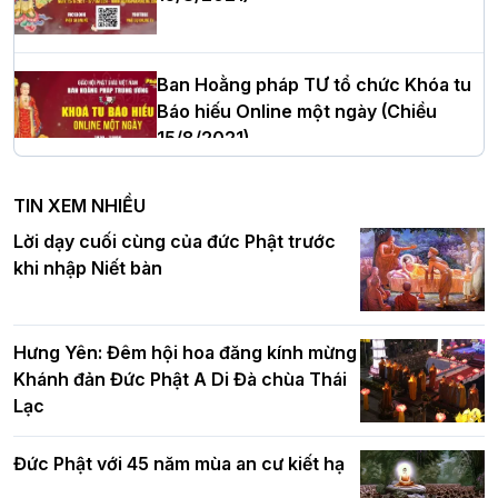
Thượng tọa Thích Tâm Chính được suy
cử tân Trưởng ban Trị sự GHPGVN tỉnh
Thanh Hóa nhiệm kỳ 2026 - 2031
Ban Hoằng pháp TƯ tổ chức Khóa tu
Báo hiếu Online một ngày (Chiều
15/8/2021)
Hà Nội: Tăng Ni Trường hạ Bồ Đề trang
nghiêm tác pháp Tiền an cư PL.2570 –
TIN XEM NHIỀU
DL.2026
Ban Hoằng pháp TƯ tổ chức Khóa tu
Lời dạy cuối cùng của đức Phật trước
Báo hiếu Online một ngày (Sáng
khi nhập Niết bàn
15/8/2021)
Thứ trưởng Bộ Dân tộc và Tôn giáo
chúc mừng Phật đản BTS GHPGVN TP.
Hưng Yên: Đêm hội hoa đăng kính mừng
Hà Nội
Khánh đản Đức Phật A Di Đà chùa Thái
Lạc
Tinh thần yêu nước của Phật giáo
Đức Phật với 45 năm mùa an cư kiết hạ
Hơn 5.000 người tham dự diễu hành,
cung rước Xá lợi Đức Phật kính mừng