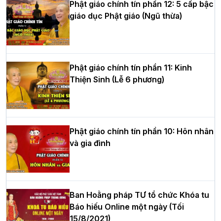
Phật giáo chính tín phần 12: 5 cấp bậc
giáo dục Phật giáo (Ngũ thừa)
Học yêu thương trong ngày tu tập thứ
tư của Khóa sinh hoạt Phật pháp mùa
hè tại chùa Bằng
Phật giáo chính tín phần 11: Kinh
Thiện Sinh (Lễ 6 phương)
HT.Thích Thọ Lạc được suy cử làm tân
Trưởng BTS GHPGVN tỉnh Nghệ An
nhiệm kỳ 2026 – 2031
Phật giáo chính tín phần 10: Hôn nhân
và gia đình
Hòa thượng Thích Quảng Tùng tái đắc
cử Trưởng BTS GHPGVN thành phố Hải
Phòng nhiệm kỳ 2026 – 2031
Ban Hoằng pháp TƯ tổ chức Khóa tu
Báo hiếu Online một ngày (Tối
15/8/2021)