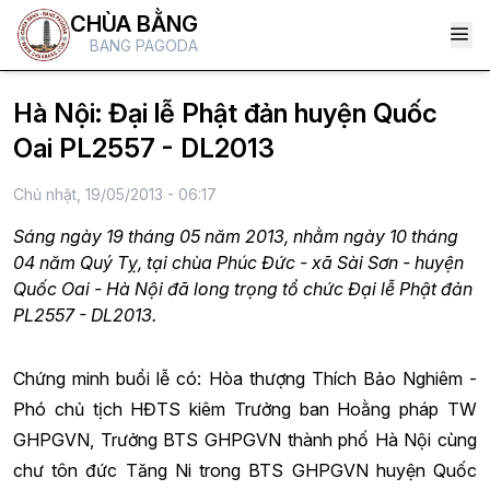
CHÙA BẰNG
BANG PAGODA
Hà Nội: Đại lễ Phật đản huyện Quốc
Oai PL2557 - DL2013
Chủ nhật, 19/05/2013 - 06:17
Sáng ngày 19 tháng 05 năm 2013, nhằm ngày 10 tháng
04 năm Quý Tỵ, tại chùa Phúc Đức - xã Sài Sơn - huyện
Quốc Oai - Hà Nội đã long trọng tổ chức Đại lễ Phật đản
PL2557 - DL2013.
Chứng minh buổi lễ có: Hòa thượng Thích Bảo Nghiêm -
Phó chủ tịch HĐTS kiêm Trưởng ban Hoằng pháp TW
GHPGVN, Trưởng BTS GHPGVN thành phố Hà Nội cùng
chư tôn đức Tăng Ni trong BTS GHPGVN huyện Quốc