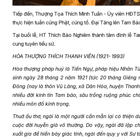
Tiếp đến, Thượng Tọa Thích Minh Tuấn - Ủy viên HĐTS,
thực hiện tuần cúng Phật, cúng tổ. Đại Tăng lên Tam Bảo
Tại buổi lễ, HT Thích Bảo Nghiêm thành tâm đỉnh lễ Ta
cung tuyên tiểu sử.
HÒA THƯỢNG THÍCH THANH VIÊN
(1921- 1993)
Hòa thượng pháp huý là Tiến Ngự, pháp hiệu Nhân Từ
sinh ngày 28 tháng 2 năm 1921 (tức 20 tháng Giêng 
Đông (nay là thôn Vũ Lăng, xã Dân Hòa, huyện Thanh 
nhiều đời kính tín Tam bảo, sâu trồng ruộng phúc c
nhiều môn đồ kính trọng.
Thuở ấu thơ, ngài là một người cần mẫn lại có thiện 
cuộc đời huyễn giả vô thường. Do vậy, ngài đã lập c
xuất gia để hiển bày giác tính, ngài đến quy y với S