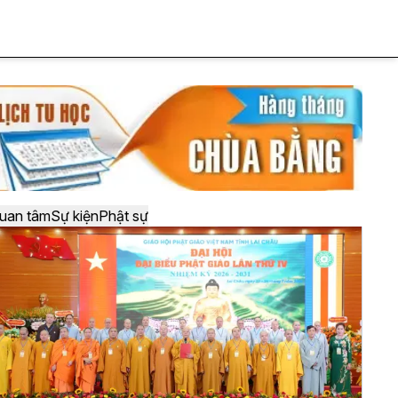
uan tâm
Sự kiện
Phật sự