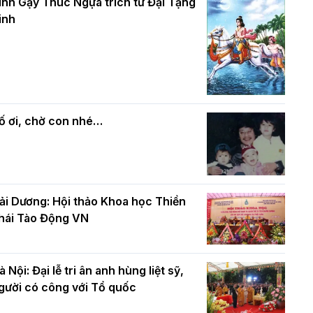
và bình đẳng trong Phật giáo
inh Gậy Thúc Ngựa trích từ Đại Tạng
ính mừng Đại lễ Phật đản PL.2570 –
inh
L.2026
ác cơ quan, ban, ngành Thành phố
Phật giáo chính tín Phần 7: Luật nhân
húc mừng BTS GHPGVN TP. Hà Nội
quả
hân mùa Phật đản PL.2570
ố ơi, chờ con nhé…
ải Dương: Hội thảo Khoa học Thiền
hái Tào Động VN
à Nội: Đại lễ tri ân anh hùng liệt sỹ,
gười có công với Tổ quốc