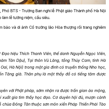
 Phó BTS - Trưởng Ban nghi lễ Phật giáo Thành phố Hà Nội
 làm lễ tưởng niệm, cầu siêu.
m bảo và di ảnh Cố trưởng lão Hòa thượng rồi trang nghiêm
 Đạo hiệu Thích Thanh Viên, thế danh Nguyễn Ngọc Viên,
năm Tân Dậu), Tại thôn Vũ Lăng, tổng Thủy Cam, tỉnh Hà
Oai, Hà Nội) trong một gia đình có truyền thống Nho học,
hốn Tăng già. Thân phụ là một thầy đồ có tiếng tăm được
duyên với Phật pháp, sớm nhận ra được trần gian ảo mộng,
hí xuất gia tìm thầy học đạo. Cơ duyên hội đủ, mượn cảnh
ư tổ chùa Đông Tân thuộc sơn môn xiển Pháp Thiền Phái Tào