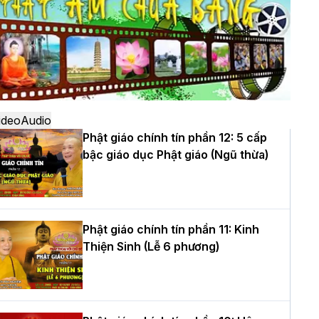
ô
à Nội: Ngày tu học cuối cùng khép lại
hóa sinh hoạt Phật pháp mùa hè lần
hứ XIV tại chùa Bằng
ideo
Audio
Phật giáo chính tín phần 12: 5 cấp
bậc giáo dục Phật giáo (Ngũ thừa)
ọc yêu thương trong ngày tu tập thứ
ư của Khóa sinh hoạt Phật pháp mùa
è tại chùa Bằng
Phật giáo chính tín phần 11: Kinh
Thiện Sinh (Lễ 6 phương)
T.Thích Thọ Lạc được suy cử làm tân
rưởng BTS GHPGVN tỉnh Nghệ An
hiệm kỳ 2026 – 2031