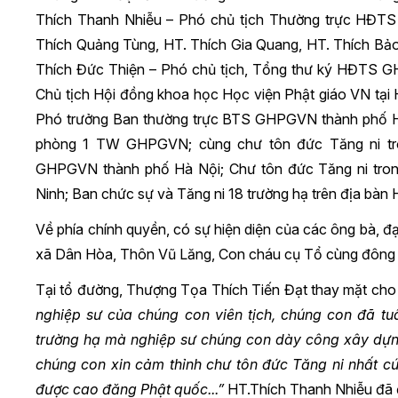
Thích Thanh Nhiễu – Phó chủ tịch Th­ường trực HĐ
Thích Quảng Tùng, HT. Thích Gia Quang, HT. Thích Bả
Thích Đức Thiện – Phó chủ tịch, Tổng thư ký HĐTS G
Chủ tịch Hội đồng khoa học Học viện Phật giáo VN tại
Phó trưởng Ban thường trực BTS GHPGVN thành phố Hà
phòng 1 TW GHPGVN; cùng chư tôn đức Tăng ni t
GHPGVN thành phố Hà Nội; Chư tôn đức Tăng ni trong
Ninh; Ban chức sự và Tăng ni 18 trường hạ trên địa bàn 
Về phía chính quyền, có sự hiện diện của các ông bà,
xã Dân Hòa, Thôn Vũ Lăng, Con cháu cụ Tổ cùng đông 
Tại tổ đường, Thượng Tọa Thích Tiến Đạt thay mặt cho P
nghiệp sư của chúng con viên tịch, chúng con đã tuâ
trường hạ mà nghiệp sư chúng con dày công xây dựn
chúng con xin cảm thỉnh chư tôn đức Tăng ni nhất cú
được cao đăng Phật quốc...
”
HT.Thích Thanh Nhiễu đã 