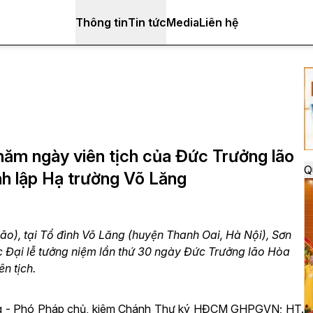
Thông tin
Tin tức
Media
Liên hệ
 năm ngày viên tịch của Đức Trưởng lão
Q
h lập Hạ trường Võ Lăng
), tại Tổ đình Võ Lăng (huyện Thanh Oai, Hà Nội), Sơn
 Đại lễ tưởng niệm lần thứ 30 ngày Đức Trưởng lão Hòa
n tịch.
ũng - Phó Pháp chủ, kiêm Chánh Thư ký HĐCM GHPGVN; HT.