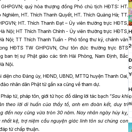
TS GHPGVN; quý hòa thượng đồng Phó chủ tịch HĐTS: HT.
o Nghiêm, HT. Thích Thanh Quyết, HT. Thích Quảng Hà; TT.
HPGVN; HT. Thích Thanh Đạt – Ủy viên thường trực HĐTS,
 Hà Nội; HT Thích Thanh Chính - Ủy viên thường trực HĐTS,
H
T
 Nội; TT Thích Thanh Tuấn - Phó tổng thư ký, chánh văn
2
rong HĐTS TW GHPGVN, Chư tôn đức thường trực BTS
 ban trị sự Phật giáo các tỉnh Hải Phòng, Nam Định, Bắc
Đ
Hà Nội.
c
Y
 đại diện cho Đảng ủy, HĐND, UBND, MTTQ huyện Thanh Oai,
đảo nhân dân Phật tử gần xa cũng về tham dự.
H
háp tử, pháp tôn, giới tử học đồ dâng lời tác bạch “
Sau khi
c
n
n theo lời di huấn của thầy tổ, anh em đoàn kết, duy trì
g đến nay cũng vừa tròn 30 năm. Nay nhân ngày húy kỵ,
H
 nhất kệ, trợ niệm cầu nguyện giác linh tôn sư chúng con
d
đáp từ chấp thuận.