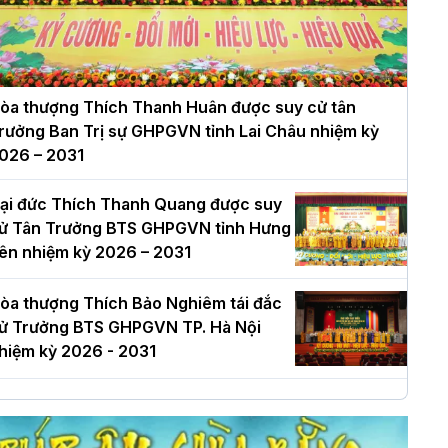
òa thượng Thích Thanh Huân được suy cử tân
rưởng Ban Trị sự GHPGVN tỉnh Lai Châu nhiệm kỳ
026 – 2031
ại đức Thích Thanh Quang được suy
ử Tân Trưởng BTS GHPGVN tỉnh Hưng
ên nhiệm kỳ 2026 – 2031
òa thượng Thích Bảo Nghiêm tái đắc
ử Trưởng BTS GHPGVN TP. Hà Nội
hiệm kỳ 2026 - 2031
à Nội: Long trọng lễ khởi công xây
ựng Trung tâm văn hóa Phật giáo Thủ