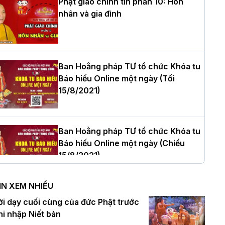
Phật giáo chính tín phần 10: Hôn
nhân và gia đình
òa thượng Thích Quảng Tùng tái đắc
ử Trưởng BTS GHPGVN thành phố Hải
hòng nhiệm kỳ 2026 – 2031
Ban Hoằng pháp TƯ tổ chức Khóa tu
Báo hiếu Online một ngày (Tối
15/8/2021)
hượng tọa Thích Tâm Chính được suy
ử tân Trưởng ban Trị sự GHPGVN tỉnh
hanh Hóa nhiệm kỳ 2026 - 2031
Ban Hoằng pháp TƯ tổ chức Khóa tu
Báo hiếu Online một ngày (Chiều
15/8/2021)
à Nội: Tăng Ni Trường hạ Bồ Đề trang
ghiêm tác pháp Tiền an cư PL.2570 –
IN XEM NHIỀU
L.2026
Ban Hoằng pháp TƯ tổ chức Khóa tu
ời dạy cuối cùng của đức Phật trước
Báo hiếu Online một ngày (Sáng
hi nhập Niết bàn
15/8/2021)