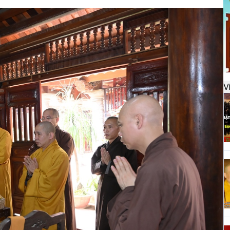
đ
H
k
t
V
H
t
h
H
T
n