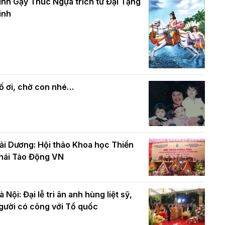
và bình đẳng trong Phật giáo
inh Gậy Thúc Ngựa trích từ Đại Tạng
ính mừng Đại lễ Phật đản PL.2570 –
inh
L.2026
ác cơ quan, ban, ngành Thành phố
Phật giáo chính tín Phần 7: Luật nhân
húc mừng BTS GHPGVN TP. Hà Nội
quả
hân mùa Phật đản PL.2570
ố ơi, chờ con nhé…
ải Dương: Hội thảo Khoa học Thiền
hái Tào Động VN
à Nội: Đại lễ tri ân anh hùng liệt sỹ,
gười có công với Tổ quốc