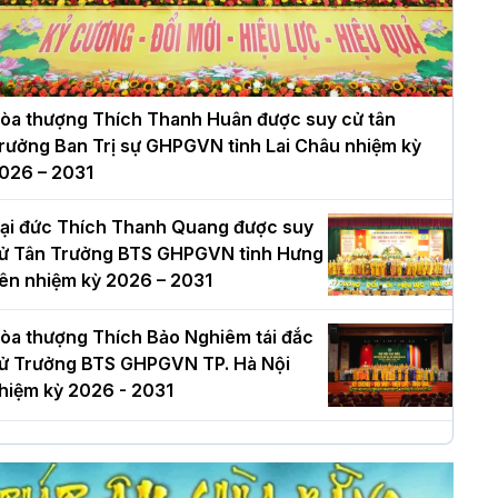
òa thượng Thích Thanh Huân được suy cử tân
rưởng Ban Trị sự GHPGVN tỉnh Lai Châu nhiệm kỳ
026 – 2031
ại đức Thích Thanh Quang được suy
ử Tân Trưởng BTS GHPGVN tỉnh Hưng
ên nhiệm kỳ 2026 – 2031
òa thượng Thích Bảo Nghiêm tái đắc
ử Trưởng BTS GHPGVN TP. Hà Nội
hiệm kỳ 2026 - 2031
à Nội: Long trọng lễ khởi công xây
ựng Trung tâm văn hóa Phật giáo Thủ