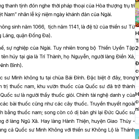
ng thanh tịnh đón nghe thời pháp thoại của Hòa thượng trụ trì
t Nam” nhân lễ kỷ niệm ngày khánh đản của Ngài.
ông sinh năm 1066, tịch năm 1141, là đệ tử của thiền sư Từ
H
g Láng, quận Đống Đa).
T
hế, sự nghiệp của Ngài. Tuy nhiên trong bộ Thiền Uyển Tập
2
n húy tại gia là Trí Thành, họ Nguyễn, người làng Điền Xá,
Đ
Ninh Bình).
c
c sư Minh không tu tại chùa Bái Đính. Đặc biệt ở đây, trong
Y
m trị thuốc nam, khu vườn thuốc của Quốc sư đã trở thành
H
Quốc sư là người thầy thuốc giỏi. Chính tài nghệ danh y của
c
các bài thuốc cũng như các cây thuốc. Truyền thuyết ngoài
n
ệnh bằng thuốc nam; song còn có dị bản ghi lại Đức Quốc sư
ng ở làng Ngũ Xã. Hay làng Hành Thiện, huyện Giao Thủy -
H
chung cả Quốc sư Minh Không với thiền sư Không Lộ là Thánh
d