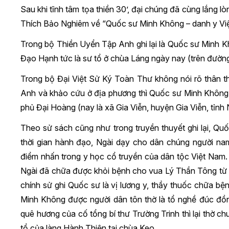
Sau khi tĩnh tâm tọa thiền 30’, đại chúng đã cùng lắng lò
Thích Bảo Nghiêm về “Quốc sư Minh Không – danh y Việ
Trong bộ Thiền Uyển Tập Anh ghi lại là Quốc sư Minh Kh
Đạo Hạnh tức là sư tổ ở chùa Láng ngày nay (trên đườn
Trong bộ Đại Việt Sử Ký Toàn Thư không nói rõ thân t
Anh và khảo cứu ở địa phương thì Quốc sư Minh Không tê
phủ Đại Hoàng (nay là xã Gia Viễn, huyện Gia Viễn, tỉnh 
Theo sử sách cũng như trong truyền thuyết ghi lại, Quố
thời gian hành đạo, Ngài dạy cho dân chúng người na
điểm nhấn trong y học cổ truyền của dân tộc Việt Nam. 
Ngài đã chữa được khỏi bệnh cho vua Lý Thần Tông từ 
chính sử ghi Quốc sư là vị lương y, thầy thuốc chữa b
Minh Không được người dân tôn thờ là tổ nghề đúc đồ
quê hương của cố tổng bí thư Trường Trinh thì lại thờ 
tổ của làng Hành Thiện tại chùa Keo.