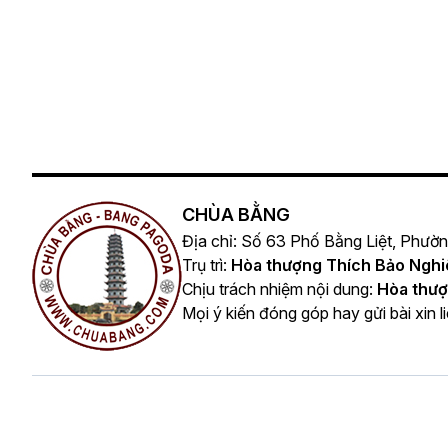
CHÙA BẰNG
Địa chỉ: Số 63 Phố Bằng Liệt, Phườ
Trụ trì:
Hòa thượng Thích Bảo Ngh
Chịu trách nhiệm nội dung:
Hòa thượ
Mọi ý kiến đóng góp hay gửi bài xin l