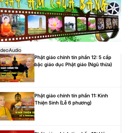
ô
à Nội: Ngày tu học cuối cùng khép lại
hóa sinh hoạt Phật pháp mùa hè lần
hứ XIV tại chùa Bằng
ideo
Audio
Phật giáo chính tín phần 12: 5 cấp
bậc giáo dục Phật giáo (Ngũ thừa)
ọc yêu thương trong ngày tu tập thứ
ư của Khóa sinh hoạt Phật pháp mùa
è tại chùa Bằng
Phật giáo chính tín phần 11: Kinh
Thiện Sinh (Lễ 6 phương)
T.Thích Thọ Lạc được suy cử làm tân
rưởng BTS GHPGVN tỉnh Nghệ An
hiệm kỳ 2026 – 2031