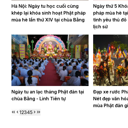
Hà Nội: Ngày tu học cuối cùng
Ngày thứ 5 Khóa
khép lại khóa sinh hoạt Phật pháp
pháp mùa hè tạ
mùa hè lần thứ XIV tại chùa Bằng
tình yêu thủ đô
lịch sử
Ngày tu an lạc tháng Phật đản tại
Đạp xe rước Phậ
chùa Bằng - Linh Tiên tự
Nét đẹp văn hóa
mùa Phật đản g
1
2
3
4
5