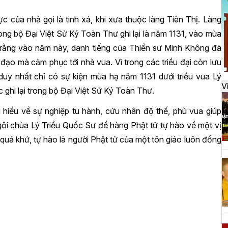
đ
c của nhà gọi là tinh xá, khi xưa thuộc làng Tiên Thị. Làng
g bộ Đại Việt Sử Ký Toàn Thư ghi lại là năm 1131, vào mùa
H
 rằng vào năm này, danh tiếng của Thiền sư Minh Không đã
k
đạo mà cảm phục tới nhà vua. Vì trong các triều đại còn lưu
t
duy nhất chỉ có sự kiện mùa hạ năm 1131 dưới triều vua Lý
V
ghi lại trong bộ Đại Việt Sử Ký Toàn Thư.
 hiểu về sự nghiệp tu hành, cứu nhân độ thế, phù vua giúp
H
ôi chùa Lý Triều Quốc Sư để hàng Phật tử tự hào về một vị
t
g quá khứ, tự hào là người Phật tử của một tôn giáo luôn đồng
h
H
T
n