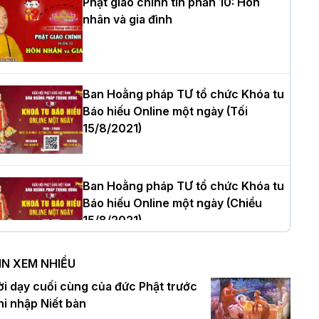
Phật giáo chính tín phần 10: Hôn
nhân và gia đình
òa thượng Thích Quảng Tùng tái đắc
ử Trưởng BTS GHPGVN thành phố Hải
hòng nhiệm kỳ 2026 – 2031
Ban Hoằng pháp TƯ tổ chức Khóa tu
Báo hiếu Online một ngày (Tối
15/8/2021)
hượng tọa Thích Tâm Chính được suy
ử tân Trưởng ban Trị sự GHPGVN tỉnh
hanh Hóa nhiệm kỳ 2026 - 2031
Ban Hoằng pháp TƯ tổ chức Khóa tu
Báo hiếu Online một ngày (Chiều
15/8/2021)
à Nội: Tăng Ni Trường hạ Bồ Đề trang
ghiêm tác pháp Tiền an cư PL.2570 –
IN XEM NHIỀU
L.2026
Ban Hoằng pháp TƯ tổ chức Khóa tu
ời dạy cuối cùng của đức Phật trước
Báo hiếu Online một ngày (Sáng
hi nhập Niết bàn
15/8/2021)