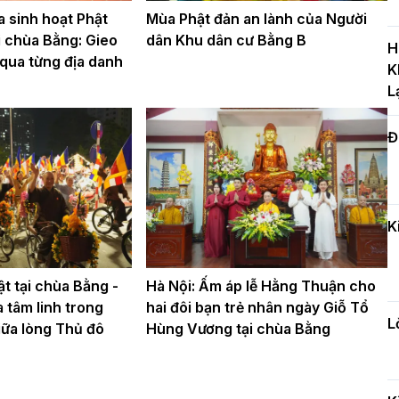
T
 sinh hoạt Phật
Mùa Phật đản an lành của Người
c
i chùa Bằng: Gieo
dân Khu dân cư Bằng B
H
H
 qua từng địa danh
K
L
Đ
H
c
n
K
Đ
t
t tại chùa Bằng -
Hà Nội: Ấm áp lễ Hằng Thuận cho
đ
 tâm linh trong
hai đôi bạn trẻ nhân ngày Giỗ Tổ
L
iữa lòng Thủ đô
Hùng Vương tại chùa Bằng
H