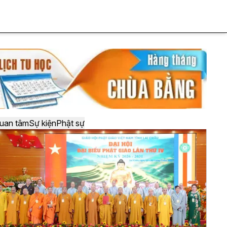
uan tâm
Sự kiện
Phật sự