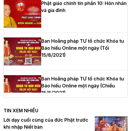
Phật giáo chính tín phần 10: Hôn nhân
và gia đình
Hòa thượng Thích Quảng Tùng tái đắc
cử Trưởng BTS GHPGVN thành phố Hải
Phòng nhiệm kỳ 2026 – 2031
Ban Hoằng pháp TƯ tổ chức Khóa tu
Báo hiếu Online một ngày (Tối
15/8/2021)
Thượng tọa Thích Tâm Chính được suy
cử tân Trưởng ban Trị sự GHPGVN tỉnh
Thanh Hóa nhiệm kỳ 2026 - 2031
Ban Hoằng pháp TƯ tổ chức Khóa tu
Báo hiếu Online một ngày (Chiều
15/8/2021)
Hà Nội: Tăng Ni Trường hạ Bồ Đề trang
nghiêm tác pháp Tiền an cư PL.2570 –
TIN XEM NHIỀU
DL.2026
Ban Hoằng pháp TƯ tổ chức Khóa tu
Lời dạy cuối cùng của đức Phật trước
Báo hiếu Online một ngày (Sáng
khi nhập Niết bàn
15/8/2021)