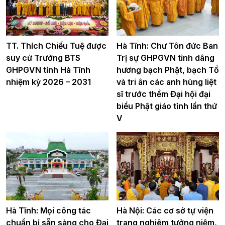
TT. Thích Chiếu Tuệ được
Hà Tĩnh: Chư Tôn đức Ban
suy cử Trưởng BTS
Trị sự GHPGVN tỉnh dâng
GHPGVN tỉnh Hà Tĩnh
hương bạch Phật, bạch Tổ
nhiệm kỳ 2026 – 2031
và tri ân các anh hùng liệt
sĩ trước thềm Đại hội đại
biểu Phật giáo tỉnh lần thứ
V
Hà Tĩnh: Mọi công tác
Hà Nội: Các cơ sở tự viện
chuẩn bị sẵn sàng cho Đại
trang nghiêm tưởng niệm,