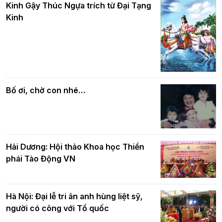
và bình đẳng trong Phật giáo
Kinh Gậy Thúc Ngựa trích từ Đại Tạng
kính mừng Đại lễ Phật đản PL.2570 –
Kinh
DL.2026
Các cơ quan, ban, ngành Thành phố
Phật giáo chính tín Phần 7: Luật nhân
chúc mừng BTS GHPGVN TP. Hà Nội
quả
nhân mùa Phật đản PL.2570
Bố ơi, chờ con nhé…
Hải Dương: Hội thảo Khoa học Thiền
phái Tào Động VN
Hà Nội: Đại lễ tri ân anh hùng liệt sỹ,
người có công với Tổ quốc