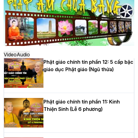
đô
Hà Nội: Ngày tu học cuối cùng khép lại
khóa sinh hoạt Phật pháp mùa hè lần
thứ XIV tại chùa Bằng
Video
Audio
Phật giáo chính tín phần 12: 5 cấp bậc
giáo dục Phật giáo (Ngũ thừa)
Học yêu thương trong ngày tu tập thứ
tư của Khóa sinh hoạt Phật pháp mùa
hè tại chùa Bằng
Phật giáo chính tín phần 11: Kinh
Thiện Sinh (Lễ 6 phương)
HT.Thích Thọ Lạc được suy cử làm tân
Trưởng BTS GHPGVN tỉnh Nghệ An
nhiệm kỳ 2026 – 2031