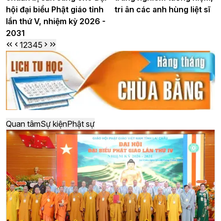
hội đại biểu Phật giáo tỉnh
tri ân các anh hùng liệt sĩ
lần thứ V, nhiệm kỳ 2026 -
2031
1
2
3
4
5
Quan tâm
Sự kiện
Phật sự