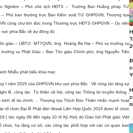
ảo Nghiêm – Phó chủ tịch HĐTS – Trưởng Ban Hoằng pháp TƯ
 – Phó ban thường trực Ban Kiểm soát TƯ GHPGVN; Thượng tọa
GVN cùng chư tôn đức trong Thường trực HĐTS GHPGVN – Ủy viên
H
ực phía Bắc về dự đông đủ .
T
Tôn giáo – UBTƯ. MTTQVN, ông Hoàng Bá Hai – Phó vụ trưởng vụ
2
trưởng vụ Phật Giáo – Ban Tôn giáo Chính phủ, ông Nguyễn Tiến
Đ
c
anh Nhiễu phát biểu khai mạc
Y
quý I năm 2019 của GHPGVN khu vực phía Bắc . Về công tác tăng sự
H
ghi lễ, công tác Từ thiện xã hội, công tác Thông tin truyền thông ,
c
n kinh tế tài chính…. Thượng tọa Thích Đức Thiện nhấn mạnh hoạt
n
c tổ chức Đại lễ Phật đản Vesak Liên Hợp Quốc 2019 được tổ chức
9 ( tức ngày 08 đến ngày 10 /4 Kỷ Hợi) do Giáo hội Phật giáo Việt
H
 chức, hạ tầng cơ sở, các công tác phối hợp với các cơ quan ban
d