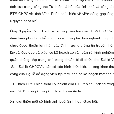
tích cực trong công tác Từ thiện xã hội của tỉnh nhà và công 
BTS GHPGVN tỉnh Vĩnh Phúc phát biểu về việc đóng góp ủ
Nguyên phát biểu.
Ông Nguyễn Văn Thanh – Trưởng Ban tôn giáo UBMTTQ Việt N
điều kiện phối hợp hỗ trợ cho các công tác liên nghành giúp
chức được thuận lợi nhất, các định hướng thông tin truyền th
lấy cái đẹp dẹp cái xấu, có kế hoạch có văn bản rút kinh nghi
quần chúng, tập trung chú trọng chuẩn bị tổ chức cho Đại lễ 
Sau Đại lễ GHPGVN cần có các hình thức biểu dương khen thư
công của Đại lễ để động viên kịp thời, cần có kế hoạch mở nhà 
TT Thích Đức Thiện thừa ủy nhiệm của HT. Phó chủ tịch thườn
năm 2019 trong không khí Hoan hỷ và An lạc.
Xin giới thiệu một số hình ảnh buổi Sinh hoạt Giáo hội.