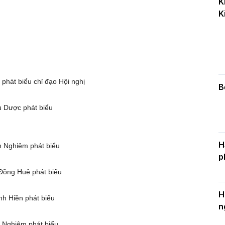
K
k
K
D
C
c
phát biểu chỉ đạo Hội nghị
n
B
 Dược phát biểu
H
h Nghiêm phát biểu
p
Đồng Huệ phát biểu
H
nh Hiền phát biểu
n
 Nghiêm phát biểu