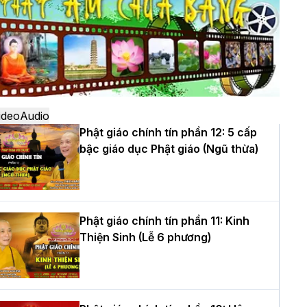
ô
à Nội: Ngày tu học cuối cùng khép lại
hóa sinh hoạt Phật pháp mùa hè lần
hứ XIV tại chùa Bằng
ideo
Audio
Phật giáo chính tín phần 12: 5 cấp
bậc giáo dục Phật giáo (Ngũ thừa)
ọc yêu thương trong ngày tu tập thứ
ư của Khóa sinh hoạt Phật pháp mùa
è tại chùa Bằng
Phật giáo chính tín phần 11: Kinh
Thiện Sinh (Lễ 6 phương)
T.Thích Thọ Lạc được suy cử làm tân
rưởng BTS GHPGVN tỉnh Nghệ An
hiệm kỳ 2026 – 2031