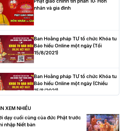
Phật giáo chính tín phần 10: Hôn
nhân và gia đình
òa thượng Thích Quảng Tùng tái đắc
ử Trưởng BTS GHPGVN thành phố Hải
hòng nhiệm kỳ 2026 – 2031
Ban Hoằng pháp TƯ tổ chức Khóa tu
Báo hiếu Online một ngày (Tối
15/8/2021)
hượng tọa Thích Tâm Chính được suy
ử tân Trưởng ban Trị sự GHPGVN tỉnh
hanh Hóa nhiệm kỳ 2026 - 2031
Ban Hoằng pháp TƯ tổ chức Khóa tu
Báo hiếu Online một ngày (Chiều
15/8/2021)
à Nội: Tăng Ni Trường hạ Bồ Đề trang
ghiêm tác pháp Tiền an cư PL.2570 –
IN XEM NHIỀU
L.2026
Ban Hoằng pháp TƯ tổ chức Khóa tu
ời dạy cuối cùng của đức Phật trước
Báo hiếu Online một ngày (Sáng
hi nhập Niết bàn
15/8/2021)