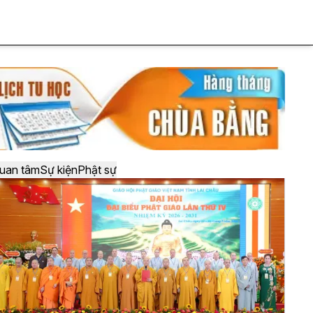
uan tâm
Sự kiện
Phật sự