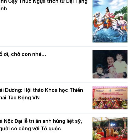
và bình đẳng trong Phật giáo
inh Gậy Thúc Ngựa trích từ Đại Tạng
ính mừng Đại lễ Phật đản PL.2570 –
inh
L.2026
ác cơ quan, ban, ngành Thành phố
Phật giáo chính tín Phần 7: Luật nhân
húc mừng BTS GHPGVN TP. Hà Nội
quả
hân mùa Phật đản PL.2570
ố ơi, chờ con nhé…
ải Dương: Hội thảo Khoa học Thiền
hái Tào Động VN
à Nội: Đại lễ tri ân anh hùng liệt sỹ,
gười có công với Tổ quốc