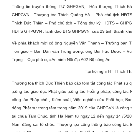
Thông tin truyền thông TƯ GHPGVN; Hòa thượng Thích B
GHPGVN; Thượng tọa Thích Quảng Hà – Phó chủ tịch HĐTS
Thích Đức Thiện – Phó chủ tịch – Tổng thư ký HĐTS – GHP
HĐTS GHPGVN , lãnh đạo BTS GHPGVN của 29 tỉnh thành khu v
Về phía khách mời có ông Nguyễn Văn Thanh – Trưởng ban 
Tôn giáo – Ban Dân vận Trung ương, ông Bùi Hữu Dược – Vụ 
Trọng – Cục phó cục An ninh Nội địa A02 Bộ công An.
Tại hội nghị HT Thích Th
Thượng tọa thích Đức Thiện báo cáo tóm tắt công tác Phật sự 
,công tác giáo dục Phật giáo ,công tác Hoằng pháp, công tác N
công tác Pháp chế , Kiểm soát, Viện nghiên cứu Phật học, Ba
động Phật sự trọng tâm trong năm 2019 của GHPGVN là công tá
tại chùa Tam Chúc, tỉnh Hà Nam từ ngày 12 đến ngày 14 /5/201
Nam đăng cai tổ chức. Thượng tọa cũng thông báo công tác tổ