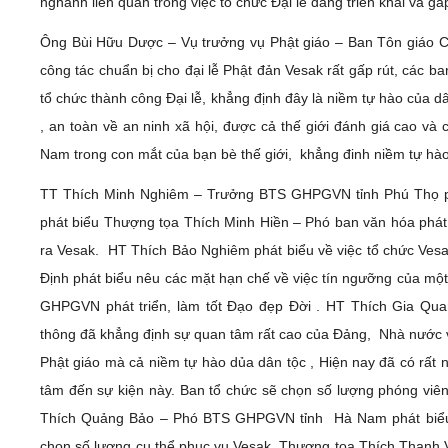
nghành liên quan trong việc tổ chức Đại lễ đang triển khai và gấ
Ông Bùi Hữu Dược – Vụ trưởng vụ Phật giáo – Ban Tôn giáo C
công tác chuẩn bị cho đại lễ Phật đản Vesak rất gấp rút, các
tổ chức thành công Đại lễ, khẳng định đây là niềm tự hào của d
, an toàn về an ninh xã hội, được cả thế giới đánh giá cao v
Nam trong con mắt của bạn bè thế giới, khẳng đinh niềm tự hào
TT Thích Minh Nghiêm – Trưởng BTS GHPGVN tỉnh Phú Thọ ph
phát biểu Thượng tọa Thích Minh Hiền – Phó ban văn hóa phát 
ra Vesak. HT Thích Bảo Nghiêm phát biểu về việc tổ chức Ve
Định phát biểu nêu các mặt hạn chế về việc tín ngưỡng của mộ
GHPGVN phát triển, làm tốt Đạo đẹp Đời . HT Thích Gia Qu
thông đã khẳng định sự quan tâm rất cao của Đảng, Nhà nước về
Phật giáo mà cả niềm tự hào dủa dân tộc , Hiện nay đã có rất 
tâm đến sự kiện này. Ban tổ chức sẽ chọn số lượng phóng viên 
Thích Quảng Bảo – Phó BTS GHPGVN tỉnh Hà Nam phát biểu ch
chon số lượng cụ thể phục vụ Vesak. Thượng tọa Thích Than