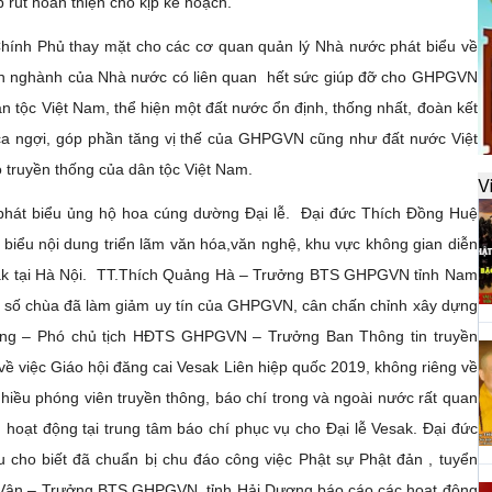
đ
p rút hoàn thiện cho kịp kế hoạch.
hính Phủ thay mặt cho các cơ quan quản lý Nhà nước phát biểu về
 ban nghành của Nhà nước có liên quan hết sức giúp đỡ cho GHPGVN
H
ân tộc Việt Nam, thể hiện một đất nước ổn định, thống nhất, đoàn kết
k
à ca ngợi, góp phần tăng vị thế của GHPGVN cũng như đất nước Việt
t
 truyền thống của dân tộc Việt Nam.
V
át biểu ủng hộ hoa cúng dường Đại lễ. Đại đức Thích Đồng Huệ
biểu nội dung triển lãm văn hóa,văn nghệ, khu vực không gian diễn
H
sak tại Hà Nội. TT.Thích Quảng Hà – Trưởng BTS GHPGVN tỉnh Nam
t
h
t số chùa đã làm giảm uy tín của GHPGVN, cân chấn chỉnh xây dựng
ang – Phó chủ tịch HĐTS GHPGVN – Trưởng Ban Thông tin truyền
 việc Giáo hội đăng cai Vesak Liên hiệp quốc 2019, không riêng về
nhiều phóng viên truyền thông, báo chí trong và ngoài nước rất quan
H
T
hoạt động tại trung tâm báo chí phục vụ cho Đại lễ Vesak. Đại đức
n
o biết đã chuẩn bị chu đáo công việc Phật sự Phật đản , tuyển
h Vân – Trưởng BTS GHPGVN tỉnh Hải Dương báo cáo các hoạt động