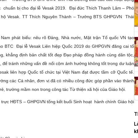
tác chuẩn bị cho đại lễ Vesak 2019. Đại đức Thích Thanh Lâm – Phó
H
ng hộ Vesak. TT Thích Nguyên Thành – Trưởng BTS GHPGVN Thái
c
P
am phát biểu: nêu rõ Đảng, Nhà nước, Mặt trận Tổ quốc VN tạo
 cho BTC Đại lễ Vesak Liên hiệp Quốc 2019 do GHPGVN đăng cai tổ
ông, khẳng định bản chất tốt đẹp Đạo pháp đồng hành cùng dân tộc,
T
ệm, để tránh những vấn đề nổi cộm ảnh hưởng không tốt trong dư luận
c
Vesak liên hợp Quốc tổ chức tại Việt Nam đạt được tầm cỡ Quốc tế.
T
ởng các Cá nhân, đơn vị đã có nhiều công đức góp phần vào thành
trẻ, trường mầm non trong công tác Từ thiện xã hội của Giáo hội.
H
g trực HĐTS – GHPGVN tổng kết buổi Sinh hoạt hành chính Giáo hội
n
T
D
L
k