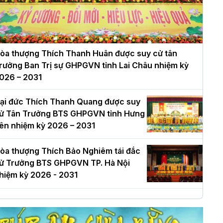
òa thượng Thích Thanh Huân được suy cử tân
rưởng Ban Trị sự GHPGVN tỉnh Lai Châu nhiệm kỳ
026 – 2031
ại đức Thích Thanh Quang được suy
ử Tân Trưởng BTS GHPGVN tỉnh Hưng
ên nhiệm kỳ 2026 – 2031
òa thượng Thích Bảo Nghiêm tái đắc
ử Trưởng BTS GHPGVN TP. Hà Nội
hiệm kỳ 2026 - 2031
à Nội: Long trọng lễ khởi công xây
ựng Trung tâm văn hóa Phật giáo Thủ