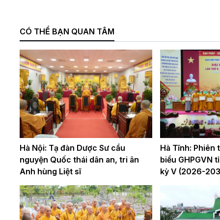
CÓ THỂ BẠN QUAN TÂM
Hà Nội: Tạ đàn Dược Sư cầu
Hà Tĩnh: Phiên th
nguyện Quốc thái dân an, tri ân
biểu GHPGVN tỉ
Anh hùng Liệt sĩ
kỳ V (2026-203