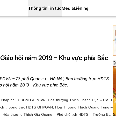
Thông tin
Tin tức
Media
Liên hệ
h Giáo hội năm 2019 – Khu vực phía Bắc
Q
GHPGVN – 73 phố Quán sứ - Hà Nội, Ban thường trực HĐTS
o hội năm 2019 – Khu vực phía Bắc.
hó Pháp chủ HĐCM GHPGVN; Hòa thượng Thích Thanh Dục – UVTT
ịch thường trực HĐTS GHPGVN, Hòa Thượng Thích Quảng Tùng –
; Hòa thượng Thích Gia Quang – Phó chủ tịch HĐTS – Trưởng Ban