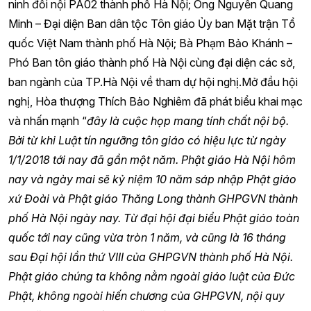
ninh đối nội PA02 thành phố Hà Nội; Ông Nguyễn Quang
Minh – Đại diện Ban dân tộc Tôn giáo Ủy ban Mặt trận Tổ
quốc Việt Nam thành phố Hà Nội; Bà Phạm Bảo Khánh –
Phó Ban tôn giáo thành phố Hà Nội cùng đại diện các sở,
ban ngành của TP.Hà Nội về tham dự hội nghị.Mở đầu hội
nghị, Hòa thượng Thích Bảo Nghiêm đã phát biểu khai mạc
và nhấn mạnh “
đây là cuộc họp mang tính chất nội bộ.
Bởi từ khi Luật tín ngưỡng tôn giáo có hiệu lực từ ngày
1/1/2018 tới nay đã gần một năm. Phật giáo Hà Nội hôm
nay và ngày mai sẽ kỷ niệm 10 năm sáp nhập Phật giáo
xứ Đoài và Phật giáo Thăng Long thành GHPGVN thành
phố Hà Nội ngày nay. Từ đại hội đại biểu Phật giáo toàn
quốc tới nay cũng vừa tròn 1 năm, và cũng là 16 tháng
sau Đại hội lần thứ VIII của GHPGVN thành phố Hà Nội.
Phật giáo chúng ta không nằm ngoài giáo luật của Đức
Phật, không ngoài hiến chương của GHPGVN, nội quy