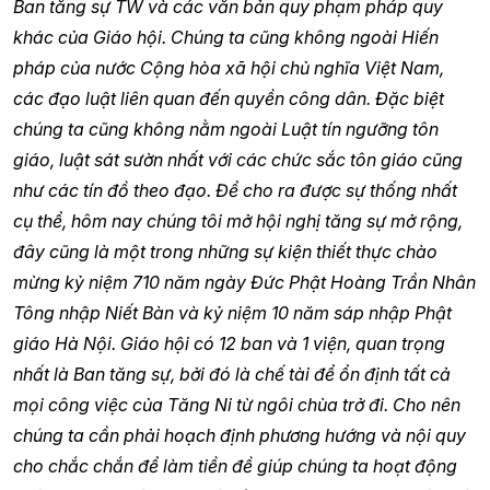
Ban tăng sự TW và các văn bản quy phạm pháp quy
khác của Giáo hội. Chúng ta cũng không ngoài Hiến
pháp của nước Cộng hòa xã hội chủ nghĩa Việt Nam,
các đạo luật liên quan đến quyền công dân. Đặc biệt
chúng ta cũng không nằm ngoài Luật tín ngưỡng tôn
giáo, luật sát sườn nhất với các chức sắc tôn giáo cũng
như các tín đồ theo đạo. Để cho ra được sự thống nhất
cụ thể, hôm nay chúng tôi mở hội nghị tăng sự mở rộng,
đây cũng là một trong những sự kiện thiết thực chào
mừng kỷ niệm 710 năm ngày Đức Phật Hoàng Trần Nhân
Tông nhập Niết Bàn và kỷ niệm 10 năm sáp nhập Phật
giáo Hà Nội. Giáo hội có 12 ban và 1 viện, quan trọng
nhất là Ban tăng sự, bởi đó là chế tài để ổn định tất cả
mọi công việc của Tăng Ni từ ngôi chùa trở đi. Cho nên
chúng ta cần phải hoạch định phương hướng và nội quy
cho chắc chắn để làm tiền đề giúp chúng ta hoạt động