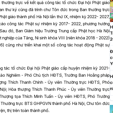
thường trực về kết quả công tác tổ chức Đại hội Phật giáo
an thư ký cũng đã trình chư Tôn đức trong Ban thường trực
Phật giáo thành phố Hà Nội lần thứ IX, nhiệm kỳ 2022- 2027,
 cáo công tác Phật sự nhiệm kỳ 2017- 2022, phương hướng
H
 Sau đó, Ban Giám hiệu Trường Trung cấp Phật học Hà Nội
T
 nghiệp của Tăng, Ni sinh khóa VIII (niên khóa 2018 - 2022)
2
6) cũng như triển khai một số công tác hoạt động Phật sự
Đ
c
Y
ng tác tổ chức Đại hội Phật giáo cấp huyện nhiệm kỳ 2021-
 Bảo Nghiêm - Phó Chủ tịch HĐTS, Trưởng Ban Hoằng pháp
H
ng Thích Thanh Chính - Ủy viên Thường trực HĐTS, Phó
c
n
ội; Hòa thượng Thích Thanh Phúc - Ủy viên Thường trực
hượng tọa Thích Minh Tuấn - Ủy viên HĐTS, Phó Trưởng
H
 Thường trực BTS GHPGVN thành phố Hà Nội, Chư tôn đức
d
n, thị trên toàn thành phố.