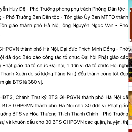
đ
uyễn Huy Đệ - Phó Trưởng phòng phụ trách Phòng Dân tộc -
g - Phó Trưởng Ban Dân tộc - Tôn giáo Ủy Ban MTTQ thành
Tôn giáo thành phố Hà Nội; ông Nguyễn Ngọc Văn - Phó
H
.
k
t
S GHPGVN thành phố Hà Nội, Đại đức Thích Minh Đồng - Phó
V
 đã đọc Báo cáo công tác tổ chức Đại hội Phật giáo các
 Phật giáo đã tổ chức Đại hội, 1 đơn vị đã tổ chức Hội nghị
H
 Thanh Xuân do số lượng Tăng Ni ít) đều thành công tốt đẹp
t
h
am gia BTS là 380 vị.
ên HĐTS, Chánh Thư ký BTS GHPGVN thành phố Hà Nội đã
c BTS GHPGVN thành phố Hà Nội cho 30 đơn vị Phật giáo
H
 Trưởng BTS và Hòa Thượng Thích Thanh Chính - Phó Trưởng
T
 sự và khuôn dấu cho 30 BTS GHPGVN các quận, huyện, thị
n