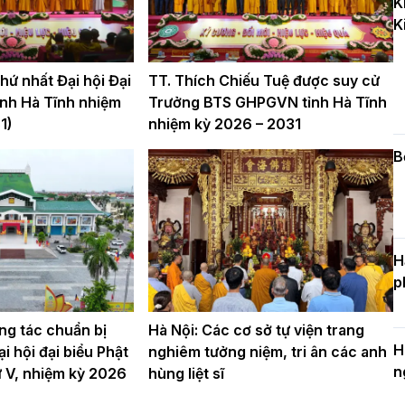
K
k
K
D
ứ nhất Đại hội Đại
TT. Thích Chiếu Tuệ được suy cử
nh Hà Tĩnh nhiệm
Trưởng BTS GHPGVN tỉnh Hà Tĩnh
C
1)
nhiệm kỳ 2026 – 2031
c
n
B
H
p
ng tác chuẩn bị
Hà Nội: Các cơ sở tự viện trang
H
i hội đại biểu Phật
nghiêm tưởng niệm, tri ân các anh
n
hứ V, nhiệm kỳ 2026
hùng liệt sĩ