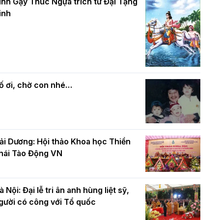
và bình đẳng trong Phật giáo
inh Gậy Thúc Ngựa trích từ Đại Tạng
ính mừng Đại lễ Phật đản PL.2570 –
inh
L.2026
ác cơ quan, ban, ngành Thành phố
Phật giáo chính tín Phần 7: Luật nhân
húc mừng BTS GHPGVN TP. Hà Nội
quả
hân mùa Phật đản PL.2570
ố ơi, chờ con nhé…
ải Dương: Hội thảo Khoa học Thiền
hái Tào Động VN
à Nội: Đại lễ tri ân anh hùng liệt sỹ,
gười có công với Tổ quốc