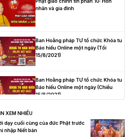
Phật giáo chính tín phần 10: Hôn
nhân và gia đình
òa thượng Thích Quảng Tùng tái đắc
ử Trưởng BTS GHPGVN thành phố Hải
hòng nhiệm kỳ 2026 – 2031
Ban Hoằng pháp TƯ tổ chức Khóa tu
Báo hiếu Online một ngày (Tối
15/8/2021)
hượng tọa Thích Tâm Chính được suy
ử tân Trưởng ban Trị sự GHPGVN tỉnh
hanh Hóa nhiệm kỳ 2026 - 2031
Ban Hoằng pháp TƯ tổ chức Khóa tu
Báo hiếu Online một ngày (Chiều
15/8/2021)
à Nội: Tăng Ni Trường hạ Bồ Đề trang
ghiêm tác pháp Tiền an cư PL.2570 –
IN XEM NHIỀU
L.2026
Ban Hoằng pháp TƯ tổ chức Khóa tu
ời dạy cuối cùng của đức Phật trước
Báo hiếu Online một ngày (Sáng
hi nhập Niết bàn
15/8/2021)