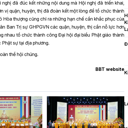
nghị đã đúc kết những nội dung mà Hội nghị đã triển khai,
T
vị quận, huyện, thị đã đoàn kết một lòng để tổ chức thành
c
H
 đó Hòa thượng cũng chỉ ra những hạn chế cần khắc phục của
H
K
ân Ban Trị sự GHPGVN các quận, huyện, thị cần nỗ lực hơn
L
ng nhau tổ chức thành công Đại hội đại biểu Phật giáo thành
Phật sự tại địa phương.
Đ
H
c
toàn thể hội chúng.
n
BBT website
K
Đ
t
đ
L
H