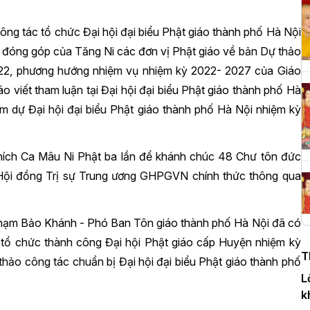
công tác tổ chức Đại hội đại biểu Phật giáo thành phố Hà Nội
H
n đóng góp của Tăng Ni các đơn vị Phật giáo về bản Dự thảo
c
022, phương hướng nhiệm vụ nhiệm kỳ 2022- 2027 của Giáo
P
 viết tham luận tại Đại hội đại biểu Phật giáo thành phố Hà
am dự Đại hội đại biểu Phật giáo thành phố Hà Nội nhiệm kỳ
T
c
hích Ca Mâu Ni Phật ba lần để khánh chúc 48 Chư tôn đức
T
- Hội đồng Trị sự Trung ương GHPGVN chính thức thông qua
Phạm Bảo Khánh - Phó Ban Tôn giáo thành phố Hà Nội đã có
H
ã tổ chức thành công Đại hội Phật giáo cấp Huyện nhiệm kỳ
n
T
D
hảo công tác chuẩn bị Đại hội đại biểu Phật giáo thành phố
L
k