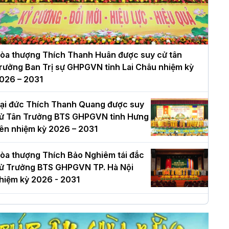
òa thượng Thích Thanh Huân được suy cử tân
rưởng Ban Trị sự GHPGVN tỉnh Lai Châu nhiệm kỳ
026 – 2031
ại đức Thích Thanh Quang được suy
ử Tân Trưởng BTS GHPGVN tỉnh Hưng
ên nhiệm kỳ 2026 – 2031
òa thượng Thích Bảo Nghiêm tái đắc
ử Trưởng BTS GHPGVN TP. Hà Nội
hiệm kỳ 2026 - 2031
à Nội: Long trọng lễ khởi công xây
ựng Trung tâm văn hóa Phật giáo Thủ