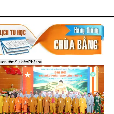
uan tâm
Sự kiện
Phật sự