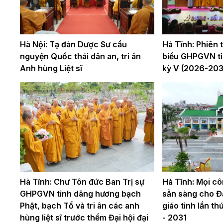
Hà Nội: Tạ đàn Dược Sư cầu
Hà Tĩnh: Phiên th
nguyện Quốc thái dân an, tri ân
biểu GHPGVN tỉ
Anh hùng Liệt sĩ
kỳ V (2026-203
Hà Tĩnh: Chư Tôn đức Ban Trị sự
Hà Tĩnh: Mọi cô
GHPGVN tỉnh dâng hương bạch
sẵn sàng cho Đạ
Phật, bạch Tổ và tri ân các anh
giáo tỉnh lần t
hùng liệt sĩ trước thềm Đại hội đại
- 2031