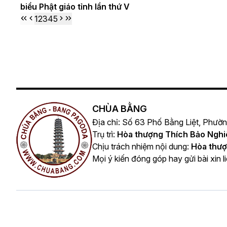
biểu Phật giáo tỉnh lần thứ V
1
2
3
4
5
CHÙA BẰNG
Địa chỉ: Số 63 Phố Bằng Liệt, Phườ
Trụ trì:
Hòa thượng Thích Bảo Ngh
Chịu trách nhiệm nội dung:
Hòa thượ
Mọi ý kiến đóng góp hay gửi bài xin l