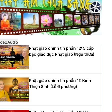
ô
à Nội: Ngày tu học cuối cùng khép lại
hóa sinh hoạt Phật pháp mùa hè lần
hứ XIV tại chùa Bằng
ideo
Audio
Phật giáo chính tín phần 12: 5 cấp
bậc giáo dục Phật giáo (Ngũ thừa)
ọc yêu thương trong ngày tu tập thứ
ư của Khóa sinh hoạt Phật pháp mùa
è tại chùa Bằng
Phật giáo chính tín phần 11: Kinh
Thiện Sinh (Lễ 6 phương)
T.Thích Thọ Lạc được suy cử làm tân
rưởng BTS GHPGVN tỉnh Nghệ An
hiệm kỳ 2026 – 2031