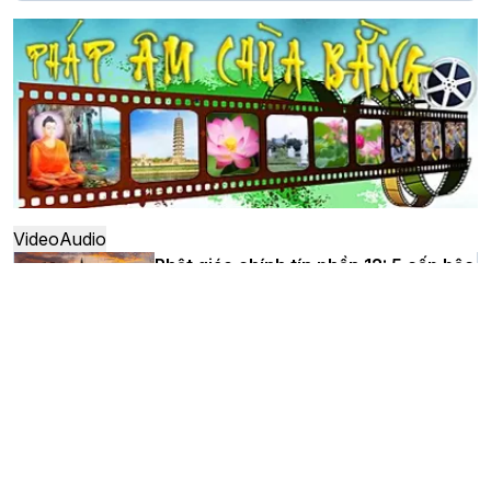
Hà Nội: Long trọng lễ khởi công xây
dựng Trung tâm văn hóa Phật giáo Thủ
đô
Hà Nội: Ngày tu học cuối cùng khép lại
khóa sinh hoạt Phật pháp mùa hè lần
thứ XIV tại chùa Bằng
Video
Audio
Phật giáo chính tín phần 12: 5 cấp bậc
giáo dục Phật giáo (Ngũ thừa)
Học yêu thương trong ngày tu tập thứ
tư của Khóa sinh hoạt Phật pháp mùa
hè tại chùa Bằng
Phật giáo chính tín phần 11: Kinh
Thiện Sinh (Lễ 6 phương)
HT.Thích Thọ Lạc được suy cử làm tân
Trưởng BTS GHPGVN tỉnh Nghệ An