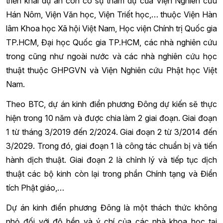
triển khai dự án còn có sự tham dự của Viện Nghiên cứu
Hán Nôm, Viện Văn học, Viện Triết học,… thuộc Viện Hàn
lâm Khoa học Xã hội Việt Nam, Học viện Chính trị Quốc gia
TP.HCM, Đại học Quốc gia TP.HCM, các nhà nghiên cứu
trong cũng như ngoài nước và các nhà nghiên cứu học
thuật thuộc GHPGVN và Viện Nghiên cứu Phật học Việt
Nam.
Theo BTC, dự án kinh điển phương Đông dự kiến sẽ thực
hiện trong 10 năm và được chia làm 2 giai đoạn. Giai đoạn
1 từ tháng 3/2019 đến 2/2024. Giai đoạn 2 từ 3/2014 đến
3/2029. Trong đó, giai đoạn 1 là công tác chuẩn bị và tiến
hành dịch thuật. Giai đoạn 2 là chỉnh lý và tiếp tục dịch
thuật các bộ kinh còn lại trong phần Chính tạng và Điển
tích Phật giáo,…
Dự án kinh điển phương Đông là một thách thức không
nhỏ đối với độ bền và ý chí của các nhà khoa học tại