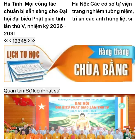
Hà Tĩnh: Mọi công tác
Hà Nội: Các cơ sở tự viện
chuẩn bị sẵn sàng cho Đại
trang nghiêm tưởng niệm,
hội đại biểu Phật giáo tỉnh
tri ân các anh hùng liệt sĩ
lần thứ V, nhiệm kỳ 2026 -
2031
1
2
3
4
5
Quan tâm
Sự kiện
Phật sự