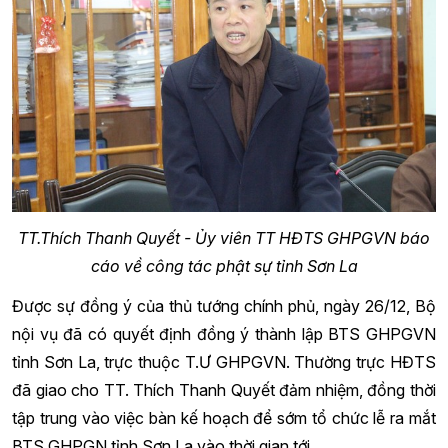
TT.Thích Thanh Quyết - Ủy viên TT HĐTS GHPGVN báo
cáo về công tác phật sự tỉnh Sơn La
Được sự đồng ý của thủ tướng chính phủ, ngày 26/12, Bộ
nội vụ đã có quyết định đồng ý thành lập BTS GHPGVN
tỉnh Sơn La, trực thuộc T.Ư GHPGVN. Thường trực HĐTS
đã giao cho TT. Thích Thanh Quyết đảm nhiệm, đồng thời
tập trung vào việc bàn kế hoạch để sớm tổ chức lễ ra mắt
BTS GHPGN tỉnh Sơn La vào thời gian tới