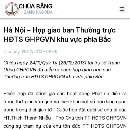
CHÙA BẰNG
BANG PAGODA
Hà Nội – Họp giao ban Thường trực
HĐTS GHPGVN khu vực phía Bắc
Thứ bảy, 28/12/2013 - 08:09
Chiều ngày 24/11/Quý Tỵ (26/12/2013) tại trụ sở Trung
Ương GHPGVN đã diễn ra cuộc họp giao ban của
Thường trực HĐTS GHPGVN khu vực phía Bắc.
Phiên họp đã đánh giá các hoạt động Phật sự diễn ra
trong thời gian vừa qua và triển khai một số nội dung quan
trọng trong thời gian tới.
Cuộc họp đặt dưới sự chủ trì của
HT.Thích Thanh Nhiễu – Phó Chủ tịch TT HĐTS GHPGVN
cùng sự tham dự của chư tôn đức TT HĐTS GHPGVN