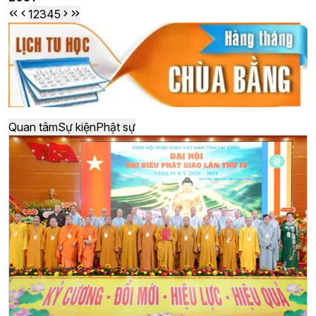
1
2
3
4
5
Quan tâm
Sự kiện
Phật sự