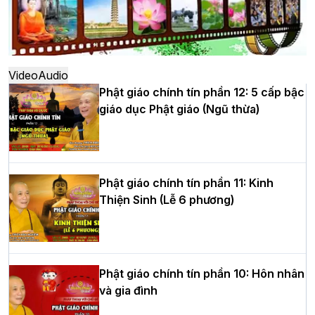
Hà Nội: Ngày tu học cuối cùng khép lại
khóa sinh hoạt Phật pháp mùa hè lần
thứ XIV tại chùa Bằng
Video
Audio
Phật giáo chính tín phần 12: 5 cấp bậc
giáo dục Phật giáo (Ngũ thừa)
Học yêu thương trong ngày tu tập thứ
tư của Khóa sinh hoạt Phật pháp mùa
hè tại chùa Bằng
Phật giáo chính tín phần 11: Kinh
Thiện Sinh (Lễ 6 phương)
HT.Thích Thọ Lạc được suy cử làm tân
Trưởng BTS GHPGVN tỉnh Nghệ An
nhiệm kỳ 2026 – 2031
Phật giáo chính tín phần 10: Hôn nhân
và gia đình
Hòa thượng Thích Quảng Tùng tái đắc