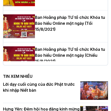
cử Trưởng BTS GHPGVN thành phố Hải
Phòng nhiệm kỳ 2026 – 2031
Ban Hoằng pháp TƯ tổ chức Khóa tu
Báo hiếu Online một ngày (Tối
15/8/2021)
Thượng tọa Thích Tâm Chính được suy
cử tân Trưởng ban Trị sự GHPGVN tỉnh
Thanh Hóa nhiệm kỳ 2026 - 2031
Ban Hoằng pháp TƯ tổ chức Khóa tu
Báo hiếu Online một ngày (Chiều
15/8/2021)
Hà Nội: Tăng Ni Trường hạ Bồ Đề trang
nghiêm tác pháp Tiền an cư PL.2570 –
TIN XEM NHIỀU
DL.2026
Ban Hoằng pháp TƯ tổ chức Khóa tu
Lời dạy cuối cùng của đức Phật trước
Báo hiếu Online một ngày (Sáng
khi nhập Niết bàn
15/8/2021)
Thứ trưởng Bộ Dân tộc và Tôn giáo
chúc mừng Phật đản BTS GHPGVN TP.
Hưng Yên: Đêm hội hoa đăng kính mừng