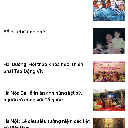
Các cơ quan, ban, ngành Thành phố
Phật giáo chính tín Phần 7: Luật nhân
chúc mừng BTS GHPGVN TP. Hà Nội
quả
nhân mùa Phật đản PL.2570
Bố ơi, chờ con nhé…
Hải Dương: Hội thảo Khoa học Thiền
phái Tào Động VN
Hà Nội: Đại lễ tri ân anh hùng liệt sỹ,
người có công với Tổ quốc
Hà Nội : Lễ cầu siêu tưởng niệm các liệt