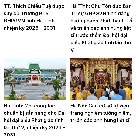
TT. Thích Chiếu Tuệ được
Hà Tĩnh: Chư Tôn đức Ban
suy cử Trưởng BTS
Trị sự GHPGVN tỉnh dâng
GHPGVN tỉnh Hà Tĩnh
hương bạch Phật, bạch Tổ
nhiệm kỳ 2026 – 2031
và tri ân các anh hùng liệt
sĩ trước thềm Đại hội đại
biểu Phật giáo tỉnh lần thứ
V
Hà Tĩnh: Mọi công tác
Hà Nội: Các cơ sở tự viện
chuẩn bị sẵn sàng cho Đại
trang nghiêm tưởng niệm,
hội đại biểu Phật giáo tỉnh
tri ân các anh hùng liệt sĩ
lần thứ V, nhiệm kỳ 2026 -
2031