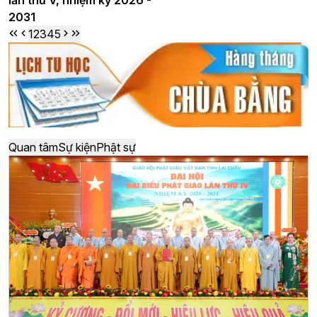
2031
1
2
3
4
5
Quan tâm
Sự kiện
Phật sự