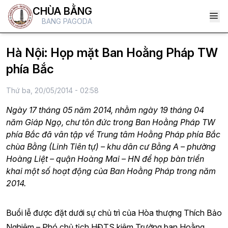
CHÙA BẰNG
BANG PAGODA
Hà Nội: Họp mặt Ban Hoằng Pháp TW
phía Bắc
Thứ ba, 20/05/2014 - 02:58
Ngày 17 tháng 05 năm 2014, nhằm ngày 19 tháng 04
năm Giáp Ngọ, chư tôn đức trong Ban Hoằng Pháp TW
phía Bắc đã vân tập về Trung tâm Hoằng Pháp phía Bắc
chùa Bằng (Linh Tiên tự) – khu dân cư Bằng A – phường
Hoàng Liệt – quận Hoàng Mai – HN để họp bàn triển
khai một số hoạt động của Ban Hoằng Pháp trong năm
2014.
Buổi lễ được đặt dưới sự chủ trì của Hòa thượng Thích Bảo
Nghiêm – Phó chủ tịch HĐTS kiêm Trưởng ban Hoằng