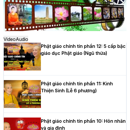
Hà Nội: Ngày tu học cuối cùng khép lại
khóa sinh hoạt Phật pháp mùa hè lần
thứ XIV tại chùa Bằng
Video
Audio
Phật giáo chính tín phần 12: 5 cấp bậc
giáo dục Phật giáo (Ngũ thừa)
Học yêu thương trong ngày tu tập thứ
tư của Khóa sinh hoạt Phật pháp mùa
hè tại chùa Bằng
Phật giáo chính tín phần 11: Kinh
Thiện Sinh (Lễ 6 phương)
HT.Thích Thọ Lạc được suy cử làm tân
Trưởng BTS GHPGVN tỉnh Nghệ An
nhiệm kỳ 2026 – 2031
Phật giáo chính tín phần 10: Hôn nhân
và gia đình