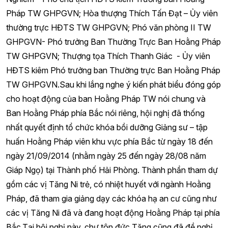
Pháp TW GHPGVN; Hòa thượng Thích Tấn Đạt – Ủy viên
thường trực HĐTS TW GHPGVN; Phó văn phòng II TW
GHPGVN- Phó trưởng Ban Thường Trực Ban Hoằng Pháp
TW GHPGVN; Thượng tọa Thích Thanh Giác - Ủy viên
HĐTS kiêm Phó trưởng ban Thường trực Ban Hoằng Pháp
TW GHPGVN.Sau khi lắng nghe ý kiến phát biểu đóng góp
cho hoạt động của ban Hoằng Pháp TW nói chung và
Ban Hoằng Pháp phía Bắc nói riêng, hội nghị đã thống
nhất quyết định tổ chức khóa bồi dưỡng Giảng sư – tập
huấn Hoằng Pháp viên khu vực phía Bắc từ ngày 18 đến
ngày 21/09/2014 (nhằm ngày 25 đến ngày 28/08 năm
Giáp Ngọ) tại Thành phố Hải Phòng. Thành phần tham dự
gồm các vị Tăng Ni trẻ, có nhiệt huyết với ngành Hoằng
Pháp, đã tham gia giảng dạy các khóa hạ an cư cũng như
các vị Tăng Ni đã và đang hoạt động Hoằng Pháp tại phía
Bắc.Tại hội nghị này, chư tôn đức Tăng cũng đã đề nghị