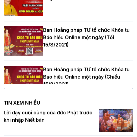
Hòa thượng Thích Quảng Tùng tái đắc
cử Trưởng BTS GHPGVN thành phố Hải
Phòng nhiệm kỳ 2026 – 2031
Ban Hoằng pháp TƯ tổ chức Khóa tu
Báo hiếu Online một ngày (Tối
15/8/2021)
Thượng tọa Thích Tâm Chính được suy
cử tân Trưởng ban Trị sự GHPGVN tỉnh
Thanh Hóa nhiệm kỳ 2026 - 2031
Ban Hoằng pháp TƯ tổ chức Khóa tu
Báo hiếu Online một ngày (Chiều
15/8/2021)
Hà Nội: Tăng Ni Trường hạ Bồ Đề trang
nghiêm tác pháp Tiền an cư PL.2570 –
TIN XEM NHIỀU
DL.2026
Ban Hoằng pháp TƯ tổ chức Khóa tu
Lời dạy cuối cùng của đức Phật trước
Báo hiếu Online một ngày (Sáng
khi nhập Niết bàn
15/8/2021)
Thứ trưởng Bộ Dân tộc và Tôn giáo