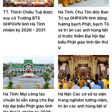
TT. Thích Chiếu Tuệ được
Hà Tĩnh: Chư Tôn đức Ban
suy cử Trưởng BTS
Trị sự GHPGVN tỉnh dâng
GHPGVN tỉnh Hà Tĩnh
hương bạch Phật, bạch Tổ
nhiệm kỳ 2026 – 2031
và tri ân các anh hùng liệt
sĩ trước thềm Đại hội đại
biểu Phật giáo tỉnh lần thứ
V
Hà Tĩnh: Mọi công tác
Hà Nội: Các cơ sở tự viện
chuẩn bị sẵn sàng cho Đại
trang nghiêm tưởng niệm,
hội đại biểu Phật giáo tỉnh
tri ân các anh hùng liệt sĩ
lần thứ V, nhiệm kỳ 2026 -