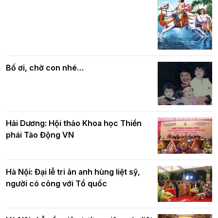
Các cơ quan, ban, ngành Thành phố
Phật giáo chính tín Phần 7: Luật nhân
chúc mừng BTS GHPGVN TP. Hà Nội
quả
nhân mùa Phật đản PL.2570
Bố ơi, chờ con nhé…
Hải Dương: Hội thảo Khoa học Thiền
phái Tào Động VN
Hà Nội: Đại lễ tri ân anh hùng liệt sỹ,
người có công với Tổ quốc