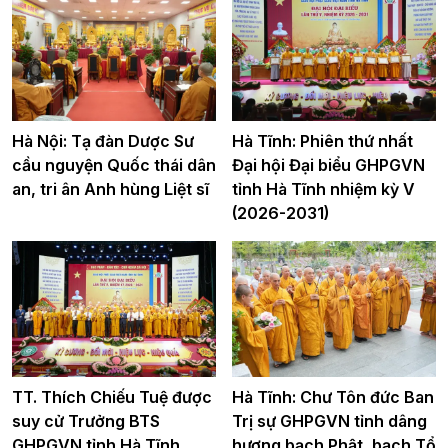
Hà Nội: Tạ đàn Dược Sư
Hà Tĩnh: Phiên thứ nhất
cầu nguyện Quốc thái dân
Đại hội Đại biểu GHPGVN
an, tri ân Anh hùng Liệt sĩ
tỉnh Hà Tĩnh nhiệm kỳ V
(2026-2031)
TT. Thích Chiếu Tuệ được
Hà Tĩnh: Chư Tôn đức Ban
suy cử Trưởng BTS
Trị sự GHPGVN tỉnh dâng
GHPGVN tỉnh Hà Tĩnh
hương bạch Phật, bạch Tổ