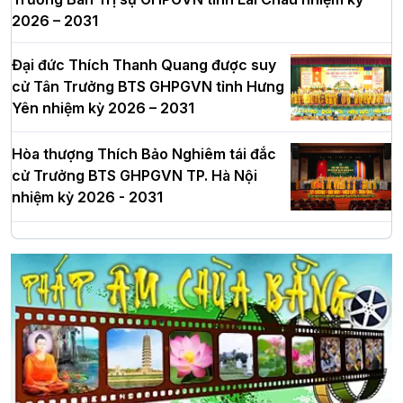
2026 – 2031
Đại đức Thích Thanh Quang được suy
cử Tân Trưởng BTS GHPGVN tỉnh Hưng
Yên nhiệm kỳ 2026 – 2031
Hòa thượng Thích Bảo Nghiêm tái đắc
cử Trưởng BTS GHPGVN TP. Hà Nội
nhiệm kỳ 2026 - 2031
Hà Nội: Long trọng lễ khởi công xây
dựng Trung tâm văn hóa Phật giáo Thủ
đô
Hà Nội: Ngày tu học cuối cùng khép lại
khóa sinh hoạt Phật pháp mùa hè lần