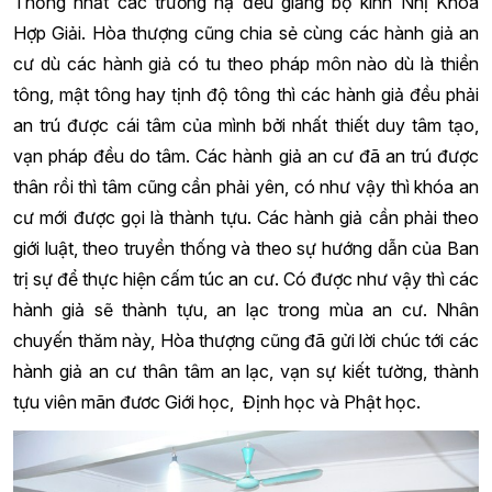
Thống nhất các trường hạ đều giảng bộ kinh Nhị Khóa
Hợp Giải. Hòa thượng cũng chia sẻ cùng các hành giả an
cư dù các hành giả có tu theo pháp môn nào dù là thiền
tông, mật tông hay tịnh độ tông thì các hành giả đều phải
an trú được cái tâm của mình bởi nhất thiết duy tâm tạo,
vạn pháp đều do tâm. Các hành giả an cư đã an trú được
thân rồi thì tâm cũng cần phải yên, có như vậy thì khóa an
cư mới được gọi là thành tựu. Các hành giả cần phải theo
giới luật, theo truyền thống và theo sự hướng dẫn của Ban
trị sự để thực hiện cấm túc an cư. Có được như vậy thì các
hành giả sẽ thành tựu, an lạc trong mùa an cư. Nhân
chuyến thăm này, Hòa thượng cũng đã gửi lời chúc tới các
hành giả an cư thân tâm an lạc, vạn sự kiết tường, thành
tựu viên mãn đươc Giới học, Định học và Phật học.