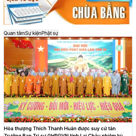
Quan tâm
Sự kiện
Phật sự
Hòa thượng Thích Thanh Huân được suy cử tân
Trưởng Ban Trị sự GHPGVN tỉnh Lai Châu nhiệm kỳ