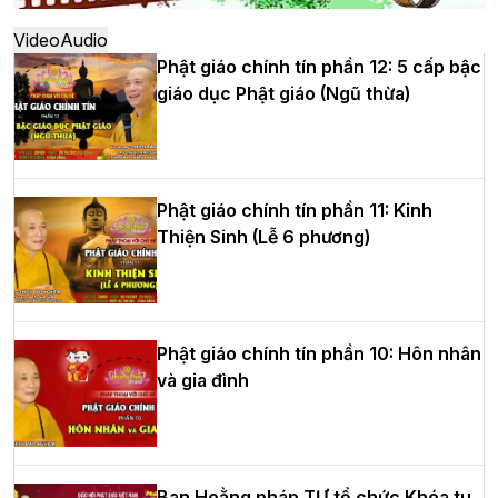
thứ XIV tại chùa Bằng
Video
Audio
Phật giáo chính tín phần 12: 5 cấp bậc
giáo dục Phật giáo (Ngũ thừa)
Học yêu thương trong ngày tu tập thứ
tư của Khóa sinh hoạt Phật pháp mùa
hè tại chùa Bằng
Phật giáo chính tín phần 11: Kinh
Thiện Sinh (Lễ 6 phương)
HT.Thích Thọ Lạc được suy cử làm tân
Trưởng BTS GHPGVN tỉnh Nghệ An
nhiệm kỳ 2026 – 2031
Phật giáo chính tín phần 10: Hôn nhân
và gia đình
Hòa thượng Thích Quảng Tùng tái đắc
cử Trưởng BTS GHPGVN thành phố Hải
Phòng nhiệm kỳ 2026 – 2031
Ban Hoằng pháp TƯ tổ chức Khóa tu