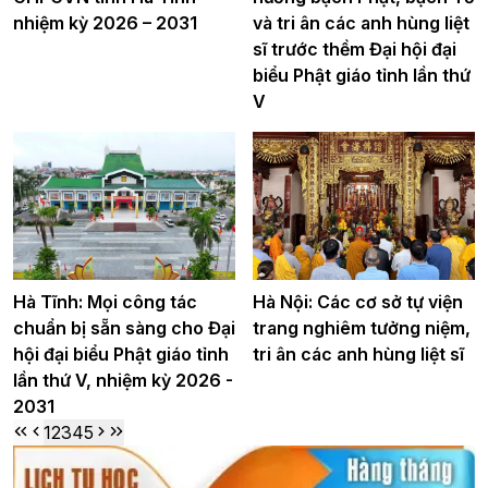
nhiệm kỳ 2026 – 2031
và tri ân các anh hùng liệt
sĩ trước thềm Đại hội đại
biểu Phật giáo tỉnh lần thứ
V
Hà Tĩnh: Mọi công tác
Hà Nội: Các cơ sở tự viện
chuẩn bị sẵn sàng cho Đại
trang nghiêm tưởng niệm,
hội đại biểu Phật giáo tỉnh
tri ân các anh hùng liệt sĩ
lần thứ V, nhiệm kỳ 2026 -
2031
1
2
3
4
5