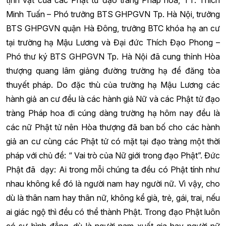
Minh Tuấn – Phó trưởng BTS GHPGVN Tp. Hà Nội, trưởng
BTS GHPGVN quận Hà Đông, trưởng BTC khóa hạ an cư
tại trường hạ Mậu Lương và Đại đức Thích Đạo Phong –
Phó thư ký BTS GHPGVN Tp. Hà Nội đã cung thỉnh Hòa
thượng quang lâm giảng đường trường hạ để đăng tòa
thuyết pháp. Do đặc thù của trường hạ Mậu Lương các
hành giả an cư đều là các hành giả Nữ và các Phật tử đạo
tràng Pháp hoa đi cúng dàng trường hạ hôm nay đều là
các nữ Phật tử nên Hòa thượng đã ban bố cho các hành
giả an cư cùng các Phật tử có mặt tại đạo tràng một thời
pháp với chủ đề: “ Vai trò của Nữ giới trong đạo Phật”. Đức
Phật đã dạy: Ai trong mỗi chúng ta đều có Phật tính như
nhau không kể đó là người nam hay người nữ. Vì vậy, cho
dù là thân nam hay thân nữ, không kể già, trẻ, gái, trai, nếu
ai giác ngộ thì đều có thể thành Phật. Trong đạo Phật luôn
có sự bình đẳng, dù là người nam xuất gia hay người nữ