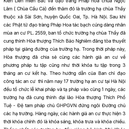
Kiền Liên miền Bắc và đạo tràng Pháp hoa chùa Ngọc
Lâm ( Chùa Cầu Cá) đến thăm đó là trường hạ chùa Thầy
thuộc xã Sài Sơn, huyện Quốc Oai, Tp. Hà Nội. Sau khi
các Phật tử đạo tràng Pháp Hoa tác bạch cúng dàng nhân
mùa an cư PL. 2559, ban tổ chức trường hạ chùa Thầy đã
cung thỉnh Hòa thượng Thích Bảo Nghiêm đăng tòa thuyết
pháp tại giảng đường của trường hạ. Trong thời pháp này,
Hòa thượng đã chia sẻ cùng các hành giả an cư về
phương pháp tu tập cũng như thời khóa tu tập trong 3
tháng an cư kết hạ. Theo hướng dẫn của Ban chỉ đạo
công tác an cư thì năm nay 17 trường hạ an cư tại Hà Nội
đều tổ chức lễ khai pháp và tạ pháp vào cùng 1 ngày, các
trường hạ đã cung thỉnh đại lão Hòa thượng Thích Phổ
Tuệ - Đệ tam pháp chủ GHPGVN đứng ngôi Đường chủ
các hạ trường. Hàng ngày, các hành giả an cư thực hiện 3
thời khóa chính đó là khóa sáng, khóa trưa và khóa chiều.