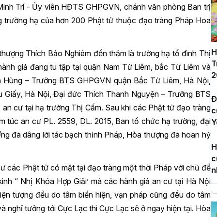
Minh Trí - Ủy viên HĐTS GHPGVN, chánh văn phòng Ban trị
 trường hạ của hơn 200 Phật tử thuộc đạo tràng Pháp Hoa
H
thượng Thích Bảo Nghiêm đến thăm là trường hạ tổ đình Thị
T
hành giả đang tu tập tại quận Nam Từ Liêm, bắc Từ Liêm và
2
anh Hùng – Trưởng BTS GHPGVN quận Bắc Từ Liêm, Hà Nội,
Giấy, Hà Nội, Đại đức Thích Thanh Nguyện – Trưởng BTS
Đ
 cư tại hạ trường Thị Cấm. Sau khi các Phật tử đạo tràng
c
túc an cư PL. 2559, DL. 2015, Ban tổ chức hạ trường, đại
Y
 Ứng đã dâng lời tác bạch thỉnh Pháp, Hòa thượng đã hoan hỷ
H
c
 các Phật tử có mặt tại đạo tràng một thời Pháp với chủ đề
n
 kinh “ Nhị Khóa Hợp Giải’ mà các hành giả an cư tại Hà Nội
iện tượng đều do tâm biến hiện, vạn pháp cũng đều do tâm
H
d
 và nghĩ tưởng tới Cực Lạc thì Cực Lạc sẽ ở ngay hiện tại. Hòa