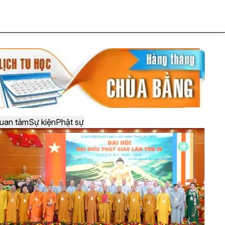
uan tâm
Sự kiện
Phật sự