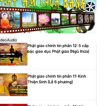
ô
à Nội: Ngày tu học cuối cùng khép lại
hóa sinh hoạt Phật pháp mùa hè lần
hứ XIV tại chùa Bằng
ideo
Audio
Phật giáo chính tín phần 12: 5 cấp
bậc giáo dục Phật giáo (Ngũ thừa)
ọc yêu thương trong ngày tu tập thứ
ư của Khóa sinh hoạt Phật pháp mùa
è tại chùa Bằng
Phật giáo chính tín phần 11: Kinh
Thiện Sinh (Lễ 6 phương)
T.Thích Thọ Lạc được suy cử làm tân
rưởng BTS GHPGVN tỉnh Nghệ An
hiệm kỳ 2026 – 2031