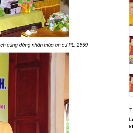
H
c
P
ạch cúng dàng nhân mùa an cư PL. 2559
T
c
T
H
n
T
D
L
k