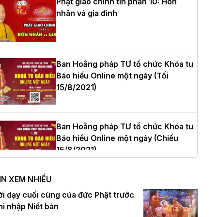
Phật giáo chính tín phần 10: Hôn
nhân và gia đình
òa thượng Thích Quảng Tùng tái đắc
ử Trưởng BTS GHPGVN thành phố Hải
hòng nhiệm kỳ 2026 – 2031
Ban Hoằng pháp TƯ tổ chức Khóa tu
Báo hiếu Online một ngày (Tối
15/8/2021)
hượng tọa Thích Tâm Chính được suy
ử tân Trưởng ban Trị sự GHPGVN tỉnh
hanh Hóa nhiệm kỳ 2026 - 2031
Ban Hoằng pháp TƯ tổ chức Khóa tu
Báo hiếu Online một ngày (Chiều
15/8/2021)
à Nội: Tăng Ni Trường hạ Bồ Đề trang
ghiêm tác pháp Tiền an cư PL.2570 –
IN XEM NHIỀU
L.2026
Ban Hoằng pháp TƯ tổ chức Khóa tu
ời dạy cuối cùng của đức Phật trước
Báo hiếu Online một ngày (Sáng
hi nhập Niết bàn
15/8/2021)