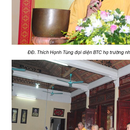
ĐĐ. Thích Hạnh Tùng đại diện BTC hạ trường nh