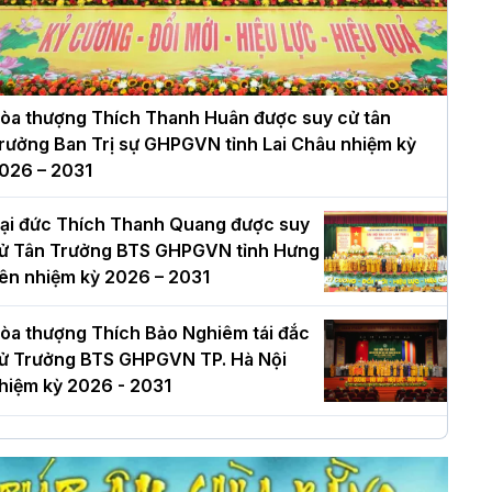
òa thượng Thích Thanh Huân được suy cử tân
rưởng Ban Trị sự GHPGVN tỉnh Lai Châu nhiệm kỳ
026 – 2031
ại đức Thích Thanh Quang được suy
ử Tân Trưởng BTS GHPGVN tỉnh Hưng
ên nhiệm kỳ 2026 – 2031
òa thượng Thích Bảo Nghiêm tái đắc
ử Trưởng BTS GHPGVN TP. Hà Nội
hiệm kỳ 2026 - 2031
à Nội: Long trọng lễ khởi công xây
ựng Trung tâm văn hóa Phật giáo Thủ