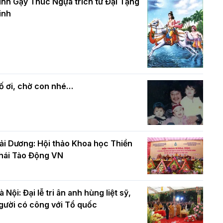
và bình đẳng trong Phật giáo
inh Gậy Thúc Ngựa trích từ Đại Tạng
ính mừng Đại lễ Phật đản PL.2570 –
inh
L.2026
ác cơ quan, ban, ngành Thành phố
Phật giáo chính tín Phần 7: Luật nhân
húc mừng BTS GHPGVN TP. Hà Nội
quả
hân mùa Phật đản PL.2570
ố ơi, chờ con nhé…
ải Dương: Hội thảo Khoa học Thiền
hái Tào Động VN
à Nội: Đại lễ tri ân anh hùng liệt sỹ,
gười có công với Tổ quốc