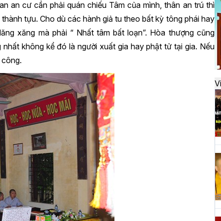
đ
an an cư cần phải quán chiếu Tâm của mình, thân an trú thì
 thành tựu. Cho dù các hành giả tu theo bất kỳ tông phái hay
ăng xăng mà phải “ Nhất tâm bất loạn”. Hòa thượng cũng
H
g nhất không kể đó là người xuất gia hay phật tử tại gia. Nếu
k
h công.
t
V
H
t
h
H
T
n