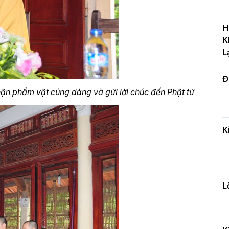
T
c
H
H
K
L
Đ
H
c
ận phẩm vật cúng dàng và gửi lời chúc đến Phật tử
n
K
Đ
t
đ
L
H