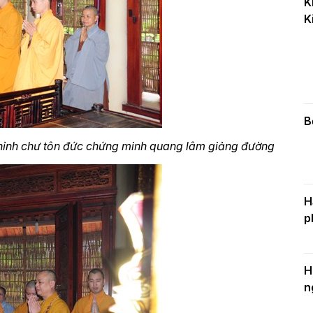
K
k
K
D
C
c
n
B
thỉnh chư tôn đức chứng minh quang lâm giảng đường
H
p
H
n