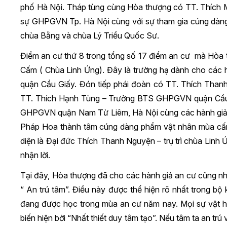
phố Hà Nội. Tháp tùng cùng Hòa thượng có TT. Thích 
sự GHPGVN Tp. Hà Nội cùng với sự tham gia cúng dàng
chùa Bằng và chùa Lý Triều Quốc Sư.
Điểm an cư thứ 8 trong tổng số 17 điểm an cư mà Hòa 
Cấm ( Chùa Linh Ứng). Đây là trường hạ dành cho các 
quận Cầu Giấy. Đón tiếp phái đoàn có TT. Thích Th
TT. Thích Hạnh Tùng – Trưởng BTS GHPGVN quận Cầu 
GHPGVN quận Nam Từ Liêm, Hà Nội cùng các hành giả an
Pháp Hoa thành tâm cúng dàng phẩm vật nhân mùa cấm 
diện là Đại đức Thích Thanh Nguyện – trụ trì chùa Linh
nhận lời.
Tại đây, Hòa thượng đã cho các hành giả an cư cũng như
“ An trú tâm”. Điều này được thể hiện rõ nhất trong bộ
đang được học trong mùa an cư năm nay. Mọi sự vật h
biến hiện bởi “Nhất thiết duy tâm tạo”. Nếu tâm ta an trú