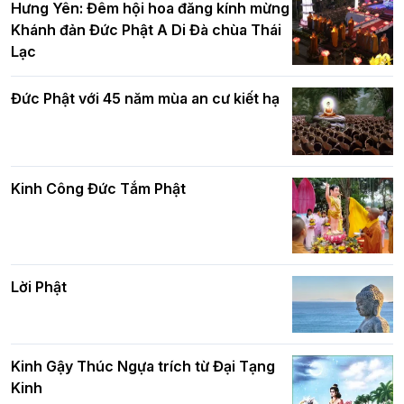
Hưng Yên: Đêm hội hoa đăng kính mừng
Hà Nội
Khánh đản Đức Phật A Di Đà chùa Thái
Lạc
Tinh thần yêu nước của Phật giáo
Đức Phật với 45 năm mùa an cư kiết hạ
Hơn 5.000 người tham dự diễu hành,
cung rước Xá lợi Đức Phật kính mừng
ngày Đức Phật đản sinh
Kinh Công Đức Tắm Phật
Phật giáo chính tín Phần 9: Giải thích
về "Lục Tức Phật"
Đại lễ Phật đản PL.2570 tại Hà Nội: Lan
tỏa thông điệp từ bi, trí tuệ vì một Thủ
đô hòa bình và phát triển
Lời Phật
Phật giáo chính tín Phần 8: Hiếu đạo
Hà Nội: Gần 40 xe hoa rực rỡ diễu hành
và bình đẳng trong Phật giáo
Kinh Gậy Thúc Ngựa trích từ Đại Tạng
kính mừng Đại lễ Phật đản PL.2570 –
Kinh
DL.2026