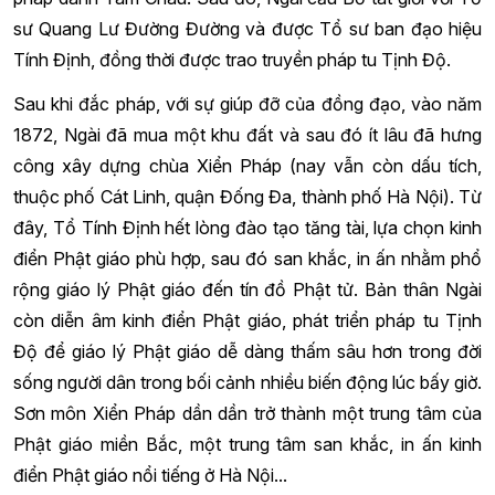
sư Quang Lư Đường Đường và được Tổ sư ban đạo hiệu
Tính Định, đồng thời được trao truyền pháp tu Tịnh Độ.
Sau khi đắc pháp, với sự giúp đỡ của đồng đạo, vào năm
1872, Ngài đã mua một khu đất và sau đó ít lâu đã hưng
công xây dựng chùa Xiển Pháp (nay vẫn còn dấu tích,
thuộc phố Cát Linh, quận Đống Đa, thành phố Hà Nội). Từ
đây, Tổ Tính Định hết lòng đào tạo tăng tài, lựa chọn kinh
điển Phật giáo phù hợp, sau đó san khắc, in ấn nhằm phổ
rộng giáo lý Phật giáo đến tín đồ Phật tử. Bản thân Ngài
còn diễn âm kinh điển Phật giáo, phát triển pháp tu Tịnh
Độ để giáo lý Phật giáo dễ dàng thấm sâu hơn trong đời
sống người dân trong bối cảnh nhiều biến động lúc bấy giờ.
Sơn môn Xiển Pháp dần dần trở thành một trung tâm của
Phật giáo miền Bắc, một trung tâm san khắc, in ấn kinh
điển Phật giáo nổi tiếng ở Hà Nội...