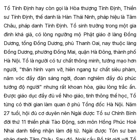
Tổ Tính Định hay còn gọi là Hòa thượng Tính Định, Thiền
sư Tính Định, thế danh là Hàn Thái Ninh, pháp hiệu là Tâm
Châu, pháp danh Tính Định. Tổ sinh trưởng trong một gia
đình khá giả, có lòng ngưỡng mộ Phật giáo ở làng Đồng
Dương, tổng Đồng Dương, phủ Thanh Oai, nay thuộc làng
Đồng Dương, phường Đồng Mai, quận Hà Đông, thành phố
Hà Nội. Tổ là người có tư chất thông minh, tướng mạo hơn
người, "thân hình vạm vỡ, hiên ngang tư chất siêu phàm,
năm vóc đầy đặn sáng ngời, đoan nghiêm đầy đủ phúc
tướng độ người" nhưng rất khoan hòa, giàu lòng trắc ẩn.
Được giáo dục đầy đủ về Nho giáo, tinh thông thế học, Tổ
từng có thời gian làm quan ở phủ Tổng đốc Hà Nội. Năm
27 tuổi, hội đủ cơ duyên nên Ngài được Tổ sư Chính Bỉnh
đời thứ 11 thiền phái Tào Động, sơn môn Hồng Phúc Hoè
Nhai danh tiếng nhận làm đệ tử. Ngài được Tôn sư ban
pháp danh Tâm Châu. Sau đó, Ngài cầu Bồ tát giới với Tổ