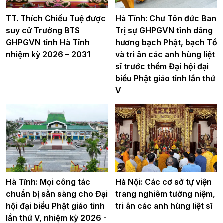
TT. Thích Chiếu Tuệ được
Hà Tĩnh: Chư Tôn đức Ban
suy cử Trưởng BTS
Trị sự GHPGVN tỉnh dâng
GHPGVN tỉnh Hà Tĩnh
hương bạch Phật, bạch Tổ
nhiệm kỳ 2026 – 2031
và tri ân các anh hùng liệt
sĩ trước thềm Đại hội đại
biểu Phật giáo tỉnh lần thứ
V
Hà Tĩnh: Mọi công tác
Hà Nội: Các cơ sở tự viện
chuẩn bị sẵn sàng cho Đại
trang nghiêm tưởng niệm,
hội đại biểu Phật giáo tỉnh
tri ân các anh hùng liệt sĩ
lần thứ V, nhiệm kỳ 2026 -