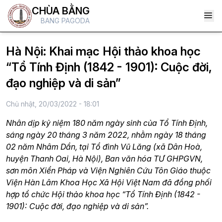
CHÙA BẰNG
BANG PAGODA
Hà Nội: Khai mạc Hội thảo khoa học
“Tổ Tính Định (1842 - 1901): Cuộc đời,
đạo nghiệp và di sản”
Chủ nhật, 20/03/2022 - 18:01
Nhân dịp kỷ niệm 180 năm ngày sinh của Tổ Tính Định,
sáng ngày 20 tháng 3 năm 2022, nhằm ngày 18 tháng
02 năm Nhâm Dần, tại Tổ đình Vũ Lăng (xã Dân Hoà,
huyện Thanh Oai, Hà Nội), Ban văn hóa TƯ GHPGVN,
sơn môn Xiển Pháp và Viện Nghiên Cứu Tôn Giáo thuộc
Viện Hàn Lâm Khoa Học Xã Hội Việt Nam đã đồng phối
hợp tổ chức Hội thảo khoa học “Tổ Tính Định (1842 -
1901): Cuộc đời, đạo nghiệp và di sản”.