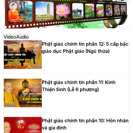
Hà Nội: Ngày tu học cuối cùng khép lại
khóa sinh hoạt Phật pháp mùa hè lần
thứ XIV tại chùa Bằng
Video
Audio
Phật giáo chính tín phần 12: 5 cấp bậc
giáo dục Phật giáo (Ngũ thừa)
Học yêu thương trong ngày tu tập thứ
tư của Khóa sinh hoạt Phật pháp mùa
hè tại chùa Bằng
Phật giáo chính tín phần 11: Kinh
Thiện Sinh (Lễ 6 phương)
HT.Thích Thọ Lạc được suy cử làm tân
Trưởng BTS GHPGVN tỉnh Nghệ An
nhiệm kỳ 2026 – 2031
Phật giáo chính tín phần 10: Hôn nhân
và gia đình