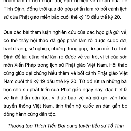
nhằm làm rõ hơn cuộc đời, đạo nghiệp và di sản của Tổ
Tính Định, đồng thời qua đó góp phần làm rõ bối cảnh lịch
sử của Phật giáo miền bắc cuối thế kỷ 19 đầu thế kỷ 20.
Qua các bài tham luận nghiên cứu của các học giả gửi về,
có thể thấy hội thảo đã góp phần làm rõ được cuộc đời,
hành trạng, sự nghiệp, những đóng góp, di sản mà Tổ Tính
Định để lại; cũng như làm rõ được về vai trò, vị trí của sơn
môn Xiển Pháp trong lịch sử Phật giáo Việt Nam. Hội thảo
cũng giúp đại chúng hiểu thêm về bối cảnh Phật giáo Việt
Nam cuối thế kỷ 19 đầu thế kỷ 20. Từ đó rút ra những bài
học cho sự phát triển của Phật giáo ngày nay, đặc biệt là
về tinh thần dân tộc, ý thức bảo vệ và giữ gìn văn hóa
truyền thống Việt Nam, tinh thần hộ quốc an dân gắn bó
đồng hành cùng dân tộc.
Thượng tọa Thích Tiến Đạt cung tuyên tiểu sử Tổ Tính