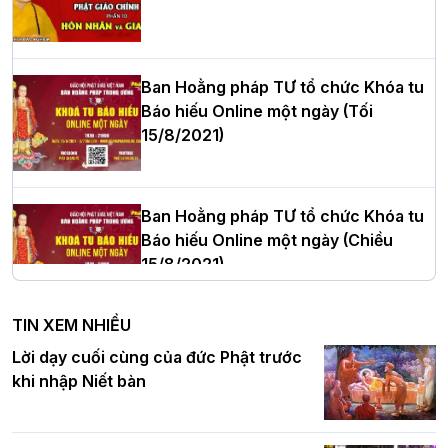
Hòa thượng Thích Quảng Tùng tái đắc
cử Trưởng BTS GHPGVN thành phố Hải
Phòng nhiệm kỳ 2026 – 2031
Ban Hoằng pháp TƯ tổ chức Khóa tu
Báo hiếu Online một ngày (Tối
15/8/2021)
Thượng tọa Thích Tâm Chính được suy
cử tân Trưởng ban Trị sự GHPGVN tỉnh
Thanh Hóa nhiệm kỳ 2026 - 2031
Ban Hoằng pháp TƯ tổ chức Khóa tu
Báo hiếu Online một ngày (Chiều
15/8/2021)
Hà Nội: Tăng Ni Trường hạ Bồ Đề trang
nghiêm tác pháp Tiền an cư PL.2570 –
TIN XEM NHIỀU
DL.2026
Ban Hoằng pháp TƯ tổ chức Khóa tu
Lời dạy cuối cùng của đức Phật trước
Báo hiếu Online một ngày (Sáng
khi nhập Niết bàn
15/8/2021)
Thứ trưởng Bộ Dân tộc và Tôn giáo
chúc mừng Phật đản BTS GHPGVN TP.