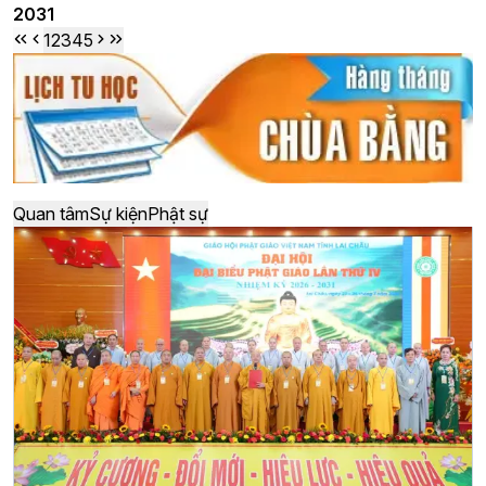
2031
1
2
3
4
5
Quan tâm
Sự kiện
Phật sự