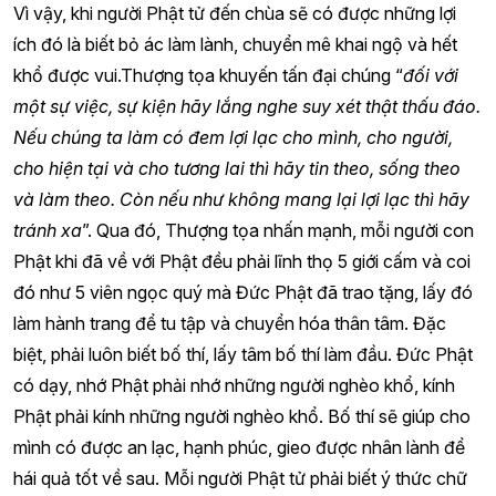
Vì vậy, khi người Phật tử đến chùa sẽ có được những lợi
ích đó là biết bỏ ác làm lành, chuyển mê khai ngộ và hết
khổ được vui.Thượng tọa khuyến tấn đại chúng “
đối với
một sự việc, sự kiện hãy lắng nghe suy xét thật thấu đáo.
Nếu chúng ta làm có đem lợi lạc cho mình, cho người,
cho hiện tại và cho tương lai thì hãy tin theo, sống theo
và làm theo. Còn nếu như không mang lại lợi lạc thì hãy
tránh xa
”. Qua đó, Thượng tọa nhấn mạnh, mỗi người con
Phật khi đã về với Phật đều phải lĩnh thọ 5 giới cấm và coi
đó như 5 viên ngọc quý mà Đức Phật đã trao tặng, lấy đó
làm hành trang để tu tập và chuyển hóa thân tâm. Đặc
biệt, phải luôn biết bố thí, lấy tâm bố thí làm đầu. Đức Phật
có dạy, nhớ Phật phải nhớ những người nghèo khổ, kính
Phật phải kính những người nghèo khổ. Bố thí sẽ giúp cho
mình có được an lạc, hạnh phúc, gieo được nhân lành để
hái quả tốt về sau. Mỗi người Phật tử phải biết ý thức chữ