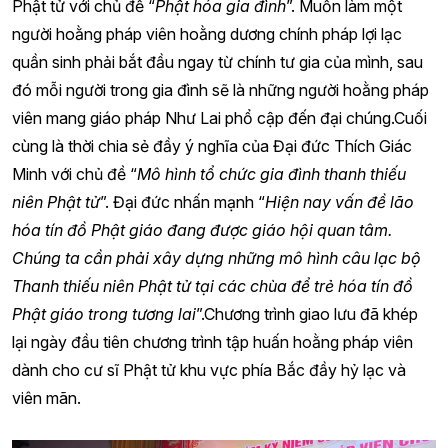
Phật tử với chủ đề “
Phật hóa gia đình
”. Muốn làm một
người hoằng pháp viên hoằng dương chính pháp lợi lạc
quần sinh phải bắt đầu ngay từ chính tư gia của mình, sau
đó mỗi người trong gia đình sẽ là những người hoằng pháp
viên mang giáo pháp Như Lai phổ cập đến đại chúng.Cuối
cùng là thời chia sẻ đầy ý nghĩa của Đại đức Thích Giác
Minh với chủ đề “
Mô hình tổ chức gia đình thanh thiếu
niên Phật tử
”. Đại đức nhấn mạnh “
Hiện nay vấn đề lão
hóa tín đồ Phật giáo đang được giáo hội quan tâm.
Chúng ta cần phải xây dựng những mô hình câu lạc bộ
Thanh thiếu niên Phật tử tại các chùa để trẻ hóa tín đồ
Phật giáo trong tương lai
”.Chương trình giao lưu đã khép
lại ngày đầu tiên chương trình tập huấn hoằng pháp viên
dành cho cư sĩ Phật tử khu vực phía Bắc đầy hỷ lạc và
viên mãn.