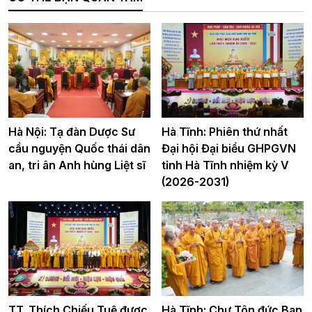
Hà Nội: Tạ đàn Dược Sư
Hà Tĩnh: Phiên thứ nhất
cầu nguyện Quốc thái dân
Đại hội Đại biểu GHPGVN
an, tri ân Anh hùng Liệt sĩ
tỉnh Hà Tĩnh nhiệm kỳ V
(2026-2031)
TT. Thích Chiếu Tuệ được
Hà Tĩnh: Chư Tôn đức Ban