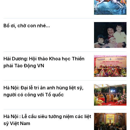
Các cơ quan, ban, ngành Thành phố
Phật giáo chính tín Phần 7: Luật nhân
chúc mừng BTS GHPGVN TP. Hà Nội
quả
nhân mùa Phật đản PL.2570
Bố ơi, chờ con nhé…
Hải Dương: Hội thảo Khoa học Thiền
phái Tào Động VN
Hà Nội: Đại lễ tri ân anh hùng liệt sỹ,
người có công với Tổ quốc
Hà Nội : Lễ cầu siêu tưởng niệm các liệt
sỹ Việt Nam