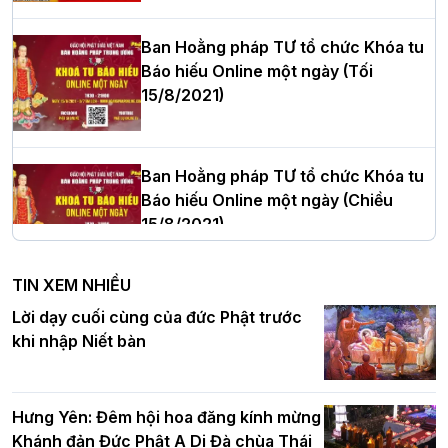
Phòng nhiệm kỳ 2026 – 2031
Ban Hoằng pháp TƯ tổ chức Khóa tu
Báo hiếu Online một ngày (Tối
15/8/2021)
Thượng tọa Thích Tâm Chính được suy
cử tân Trưởng ban Trị sự GHPGVN tỉnh
Thanh Hóa nhiệm kỳ 2026 - 2031
Ban Hoằng pháp TƯ tổ chức Khóa tu
Báo hiếu Online một ngày (Chiều
15/8/2021)
Hà Nội: Tăng Ni Trường hạ Bồ Đề trang
nghiêm tác pháp Tiền an cư PL.2570 –
TIN XEM NHIỀU
DL.2026
Ban Hoằng pháp TƯ tổ chức Khóa tu
Lời dạy cuối cùng của đức Phật trước
Báo hiếu Online một ngày (Sáng
khi nhập Niết bàn
15/8/2021)
Thứ trưởng Bộ Dân tộc và Tôn giáo
chúc mừng Phật đản BTS GHPGVN TP.
Hưng Yên: Đêm hội hoa đăng kính mừng
Hà Nội
Khánh đản Đức Phật A Di Đà chùa Thái