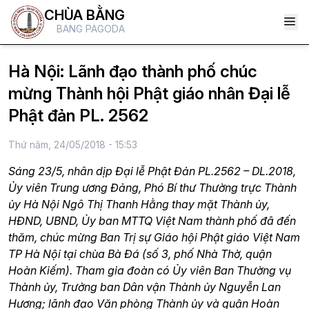
CHÙA BẰNG
BANG PAGODA
Hà Nội: Lãnh đạo thành phố chúc
mừng Thành hội Phật giáo nhân Đại lễ
Phật đản PL. 2562
Thứ năm, 24/05/2018 - 15:53
Sáng 23/5, nhân dịp Đại lễ Phật Đản PL.2562 – DL.2018,
Ủy viên Trung ương Đảng, Phó Bí thư Thường trực Thành
ủy Hà Nội Ngô Thị Thanh Hằng thay mặt Thành ủy,
HĐND, UBND, Ủy ban MTTQ Việt Nam thành phố đã đến
thăm, chúc mừng Ban Trị sự Giáo hội Phật giáo Việt Nam
TP Hà Nội tại chùa Bà Đá (số 3, phố Nhà Thờ, quận
Hoàn Kiếm). Tham gia đoàn có Ủy viên Ban Thường vụ
Thành ủy, Trưởng ban Dân vận Thành ủy Nguyễn Lan
Hương; lãnh đạo Văn phòng Thành ủy và quận Hoàn