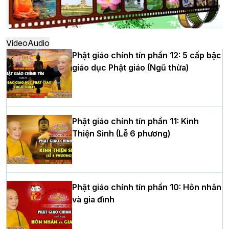
Hà Nội: Ngày tu học cuối cùng khép lại
khóa sinh hoạt Phật pháp mùa hè lần
thứ XIV tại chùa Bằng
Video
Audio
Phật giáo chính tín phần 12: 5 cấp bậc
giáo dục Phật giáo (Ngũ thừa)
Học yêu thương trong ngày tu tập thứ
tư của Khóa sinh hoạt Phật pháp mùa
hè tại chùa Bằng
Phật giáo chính tín phần 11: Kinh
Thiện Sinh (Lễ 6 phương)
HT.Thích Thọ Lạc được suy cử làm tân
Trưởng BTS GHPGVN tỉnh Nghệ An
nhiệm kỳ 2026 – 2031
Phật giáo chính tín phần 10: Hôn nhân
và gia đình
Hòa thượng Thích Quảng Tùng tái đắc
cử Trưởng BTS GHPGVN thành phố Hải