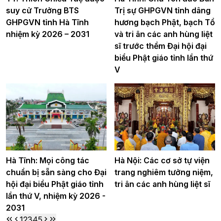
suy cử Trưởng BTS
Trị sự GHPGVN tỉnh dâng
GHPGVN tỉnh Hà Tĩnh
hương bạch Phật, bạch Tổ
nhiệm kỳ 2026 – 2031
và tri ân các anh hùng liệt
sĩ trước thềm Đại hội đại
biểu Phật giáo tỉnh lần thứ
V
Hà Tĩnh: Mọi công tác
Hà Nội: Các cơ sở tự viện
chuẩn bị sẵn sàng cho Đại
trang nghiêm tưởng niệm,
hội đại biểu Phật giáo tỉnh
tri ân các anh hùng liệt sĩ
lần thứ V, nhiệm kỳ 2026 -
2031
1
2
3
4
5