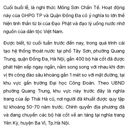
Cuối buổi lễ, là nghi thức Mông Sơn Chẩn Tế. Hoạt động
này của GHPG TP và Quận Đống Đa có ý nghĩa to lớn thể
hiện tinh thần từ bi của Đạo Phật và đạo lý uống nước nhớ
nguồn của dân tộc Việt Nam.
Được biết, từ cuối tuần trước đến nay, trong quá trình cải
tạo hệ thống thoát nước tại phố Tây Sơn, phường Quang
Trung, quận Đống Đa, Hà Nội, gần 400 bộ hài cốt đã được
phát hiện xếp ngay ngắn, nằm song song với nhau khi đơn
vị thi công đào sâu khoảng gần 1 mét so với mặt đường, tại
khu vực gần trường Đại học Công Đoàn. Theo UBND
phường Quang Trung, khu vực này trước đây là nghĩa
trang của ấp Thái Hà cũ, nơi người đã khuất được quy tập
từ khoảng 50-70 năm trước. Chính quyền địa phương đã
và đang chuyển các bộ hài cốt về an táng tại nghĩa trang
Yên Kỳ, huyện Ba Vì, Tp.Hà Nội.