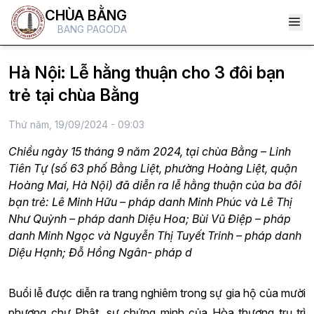
CHÙA BẰNG
BANG PAGODA
Hà Nội: Lễ hằng thuận cho 3 đôi bạn
trẻ tại chùa Bằng
Thứ năm, 19/09/2024 - 09:03
Chiều ngày 15 tháng 9 năm 2024, tại chùa Bằng – Linh
Tiên Tự (số 63 phố Bằng Liệt, phường Hoàng Liệt, quận
Hoàng Mai, Hà Nội) đã diễn ra lễ hằng thuận của ba đôi
bạn trẻ: Lê Minh Hữu – pháp danh Minh Phúc và Lê Thị
Như Quỳnh – pháp danh Diệu Hoa; Bùi Vũ Điệp – pháp
danh Minh Ngọc và Nguyễn Thị Tuyết Trinh – pháp danh
Diệu Hạnh; Đỗ Hồng Ngân- pháp d
Buổi lễ được diễn ra trang nghiêm trong sự gia hộ của mười
phương chư Phật, sự chứng minh của Hòa thượng trụ trì