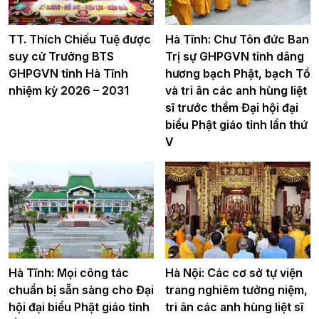
TT. Thích Chiếu Tuệ được
Hà Tĩnh: Chư Tôn đức Ban
suy cử Trưởng BTS
Trị sự GHPGVN tỉnh dâng
GHPGVN tỉnh Hà Tĩnh
hương bạch Phật, bạch Tổ
nhiệm kỳ 2026 – 2031
và tri ân các anh hùng liệt
sĩ trước thềm Đại hội đại
biểu Phật giáo tỉnh lần thứ
V
Hà Tĩnh: Mọi công tác
Hà Nội: Các cơ sở tự viện
chuẩn bị sẵn sàng cho Đại
trang nghiêm tưởng niệm,
hội đại biểu Phật giáo tỉnh
tri ân các anh hùng liệt sĩ