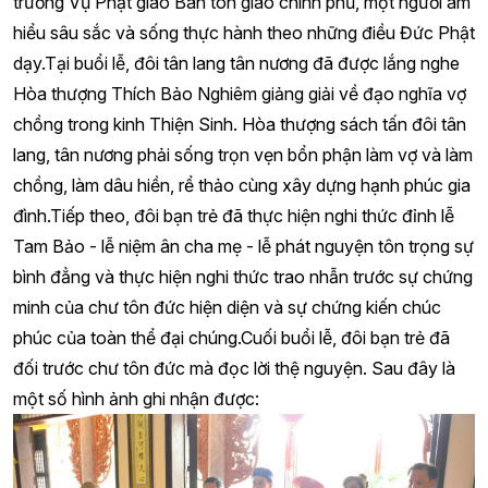
trưởng Vụ Phật giáo Ban tôn giáo chính phủ, một người am
hiểu sâu sắc và sống thực hành theo những điều Đức Phật
dạy.Tại buổi lễ, đôi tân lang tân nương đã được lắng nghe
Hòa thượng Thích Bảo Nghiêm giảng giải về đạo nghĩa vợ
chồng trong kinh Thiện Sinh. Hòa thượng sách tấn đôi tân
lang, tân nương phải sống trọn vẹn bổn phận làm vợ và làm
chồng, làm dâu hiền, rể thảo cùng xây dựng hạnh phúc gia
đình.Tiếp theo, đôi bạn trẻ đã thực hiện nghi thức đỉnh lễ
Tam Bảo - lễ niệm ân cha mẹ - lễ phát nguyện tôn trọng sự
bình đẳng và thực hiện nghi thức trao nhẫn trước sự chứng
minh của chư tôn đức hiện diện và sự chứng kiến chúc
phúc của toàn thể đại chúng.Cuối buổi lễ, đôi bạn trẻ đã
đối trước chư tôn đức mà đọc lời thệ nguyện. Sau đây là
một số hình ảnh ghi nhận được: