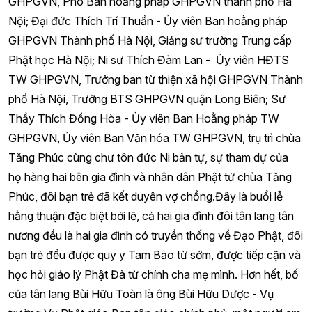
GHPGVN, Phó Ban hoằng pháp GHPGVN thành phố Hà
Nội; Đại đức Thích Trí Thuần - Ủy viên Ban hoằng pháp
GHPGVN Thành phố Hà Nội, Giảng sư trường Trung cấp
Phật học Hà Nội; Ni sư Thích Đàm Lan -
Ủy viên HĐTS
TW GHPGVN, Trưởng ban từ thiện xã hội GHPGVN Thành
phố Hà Nội, Trưởng BTS GHPGVN quận Long Biên;
Sư
Thầy Thích Đồng Hòa - Ủy viên Ban Hoằng pháp TW
GHPGVN, Ủy viên Ban Văn hóa TW GHPGVN, trụ trì chùa
Tăng Phúc cùng chư tôn đức Ni bản tự, sự tham dự của
họ hàng hai bên gia đình và nhân dân Phật tử chùa Tăng
Phúc, đôi bạn trẻ đã kết duyên vợ chồng.Đây là buổi lễ
hằng thuận đặc biệt bởi lẽ, cả hai gia đình đôi tân lang tân
nương đều là hai gia đình có truyền thống về Đạo Phật, đôi
bạn trẻ đều được quy y Tam Bảo từ sớm, được tiếp cận và
học hỏi giáo lý Phật Đà từ chính cha mẹ mình. Hơn hết, bố
của tân lang Bùi Hữu Toàn là ông Bùi Hữu Dược - Vụ