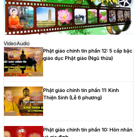
Hà Nội: Ngày tu học cuối cùng khép lại
khóa sinh hoạt Phật pháp mùa hè lần
thứ XIV tại chùa Bằng
Video
Audio
Phật giáo chính tín phần 12: 5 cấp bậc
giáo dục Phật giáo (Ngũ thừa)
Học yêu thương trong ngày tu tập thứ
tư của Khóa sinh hoạt Phật pháp mùa
hè tại chùa Bằng
Phật giáo chính tín phần 11: Kinh
Thiện Sinh (Lễ 6 phương)
HT.Thích Thọ Lạc được suy cử làm tân
Trưởng BTS GHPGVN tỉnh Nghệ An
nhiệm kỳ 2026 – 2031
Phật giáo chính tín phần 10: Hôn nhân
và gia đình