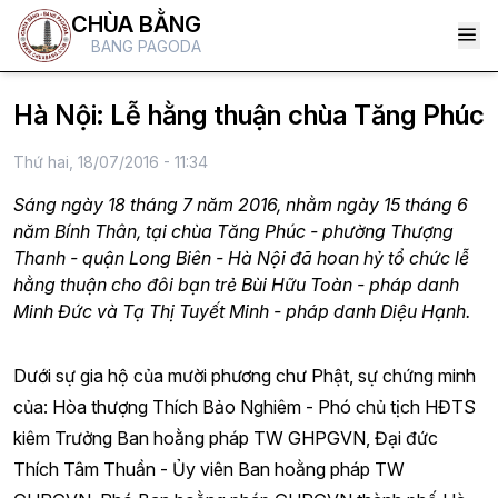
CHÙA BẰNG
BANG PAGODA
Hà Nội: Lễ hằng thuận chùa Tăng Phúc
Thứ hai, 18/07/2016 - 11:34
Sáng ngày 18 tháng 7 năm 2016, nhằm ngày 15 tháng 6
năm Bính Thân, tại chùa Tăng Phúc - phường Thượng
Thanh - quận Long Biên - Hà Nội đã hoan hỷ tổ chức lễ
hằng thuận cho đôi bạn trẻ Bùi Hữu Toàn - pháp danh
Minh Đức và Tạ Thị Tuyết Minh - pháp danh Diệu Hạnh.
Dưới sự gia hộ của mười phương chư Phật, sự chứng minh
của: Hòa thượng Thích Bảo Nghiêm - Phó chủ tịch HĐTS
kiêm Trưởng Ban hoằng pháp TW GHPGVN, Đại đức
Thích Tâm Thuần - Ủy viên Ban hoằng pháp TW