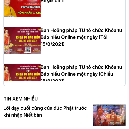
Hòa thượng Thích Quảng Tùng tái đắc
cử Trưởng BTS GHPGVN thành phố Hải
Phòng nhiệm kỳ 2026 – 2031
Ban Hoằng pháp TƯ tổ chức Khóa tu
Báo hiếu Online một ngày (Tối
15/8/2021)
Thượng tọa Thích Tâm Chính được suy
cử tân Trưởng ban Trị sự GHPGVN tỉnh
Thanh Hóa nhiệm kỳ 2026 - 2031
Ban Hoằng pháp TƯ tổ chức Khóa tu
Báo hiếu Online một ngày (Chiều
15/8/2021)
Hà Nội: Tăng Ni Trường hạ Bồ Đề trang
nghiêm tác pháp Tiền an cư PL.2570 –
TIN XEM NHIỀU
DL.2026
Ban Hoằng pháp TƯ tổ chức Khóa tu
Lời dạy cuối cùng của đức Phật trước
Báo hiếu Online một ngày (Sáng
khi nhập Niết bàn
15/8/2021)
Thứ trưởng Bộ Dân tộc và Tôn giáo