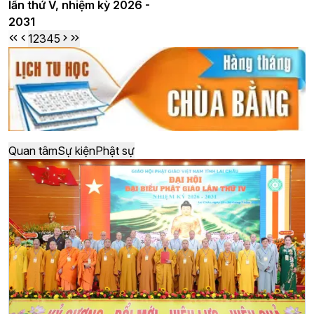
lần thứ V, nhiệm kỳ 2026 -
2031
1
2
3
4
5
Quan tâm
Sự kiện
Phật sự