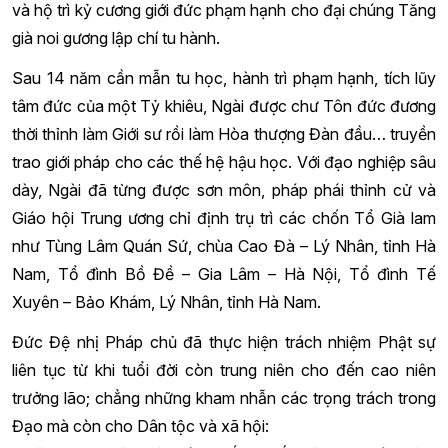
và hộ trì kỷ cương giới đức phạm hạnh cho đại chúng Tăng
già noi gương lập chí tu hành.
Sau 14 năm cần mẫn tu học, hành trì phạm hạnh, tích lũy
tâm đức của một Tỷ khiêu, Ngài được chư Tôn đức đương
thời thỉnh làm Giới sư rồi làm Hòa thượng Đàn đầu… truyền
trao giới pháp cho các thế hệ hậu học. Với đạo nghiệp sâu
dày, Ngài đã từng được sơn môn, pháp phái thỉnh cử và
Giáo hội Trung ương chỉ định trụ trì các chốn Tổ Già lam
như Tùng Lâm Quán Sứ, chùa Cao Đà – Lý Nhân, tỉnh Hà
Nam, Tổ đình Bồ Đề – Gia Lâm – Hà Nội, Tổ đình Tế
Xuyên – Bảo Khám, Lý Nhân, tỉnh Hà Nam.
Đức Đệ nhị Pháp chủ đã thực hiện trách nhiệm Phật sự
liên tục từ khi tuổi đời còn trung niên cho đến cao niên
trưởng lão; chẳng những kham nhẫn các trọng trách trong
Đạo mà còn cho Dân tộc và xã hội: