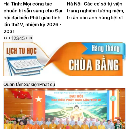
Hà Tĩnh: Mọi công tác
Hà Nội: Các cơ sở tự viện
chuẩn bị sẵn sàng cho Đại
trang nghiêm tưởng niệm,
hội đại biểu Phật giáo tỉnh
tri ân các anh hùng liệt sĩ
lần thứ V, nhiệm kỳ 2026 -
2031
1
2
3
4
5
Quan tâm
Sự kiện
Phật sự