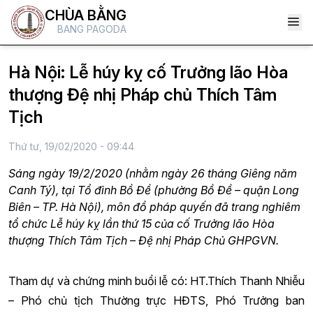
CHÙA BẰNG
BANG PAGODA
Hà Nội: Lễ húy kỵ cố Trưởng lão Hòa
thượng Đệ nhị Pháp chủ Thích Tâm
Tịch
Thứ tư, 19/02/2020 - 09:44
Sáng ngày 19/2/2020 (nhằm ngày 26 tháng Giêng năm
Canh Tý), tại Tổ đình Bồ Đề (phường Bồ Đề – quận Long
Biên – TP. Hà Nội), môn đồ pháp quyến đã trang nghiêm
tổ chức Lễ húy kỵ lần thứ 15 của cố Trưởng lão Hòa
thượng Thích Tâm Tịch – Đệ nhị Pháp Chủ GHPGVN.
Tham dự và chứng minh buổi lễ có: HT.Thích Thanh Nhiễu
– Phó chủ tịch Thường trực HĐTS, Phó Trưởng ban