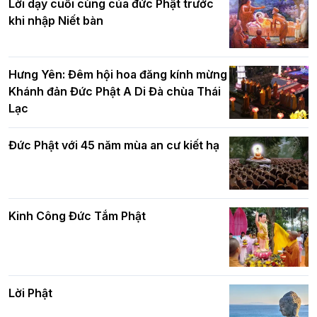
Lời dạy cuối cùng của đức Phật trước
Báo hiếu Online một ngày (Sáng
khi nhập Niết bàn
15/8/2021)
Thứ trưởng Bộ Dân tộc và Tôn giáo
chúc mừng Phật đản BTS GHPGVN TP.
Hưng Yên: Đêm hội hoa đăng kính mừng
Hà Nội
Khánh đản Đức Phật A Di Đà chùa Thái
Lạc
Tinh thần yêu nước của Phật giáo
Đức Phật với 45 năm mùa an cư kiết hạ
Hơn 5.000 người tham dự diễu hành,
cung rước Xá lợi Đức Phật kính mừng
ngày Đức Phật đản sinh
Kinh Công Đức Tắm Phật
Phật giáo chính tín Phần 9: Giải thích
về "Lục Tức Phật"
Đại lễ Phật đản PL.2570 tại Hà Nội: Lan
tỏa thông điệp từ bi, trí tuệ vì một Thủ
đô hòa bình và phát triển
Lời Phật