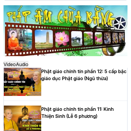
Hà Nội: Long trọng lễ khởi công xây
dựng Trung tâm văn hóa Phật giáo Thủ
đô
Hà Nội: Ngày tu học cuối cùng khép lại
khóa sinh hoạt Phật pháp mùa hè lần
thứ XIV tại chùa Bằng
Video
Audio
Phật giáo chính tín phần 12: 5 cấp bậc
giáo dục Phật giáo (Ngũ thừa)
Học yêu thương trong ngày tu tập thứ
tư của Khóa sinh hoạt Phật pháp mùa
hè tại chùa Bằng
Phật giáo chính tín phần 11: Kinh
Thiện Sinh (Lễ 6 phương)
HT.Thích Thọ Lạc được suy cử làm tân
Trưởng BTS GHPGVN tỉnh Nghệ An