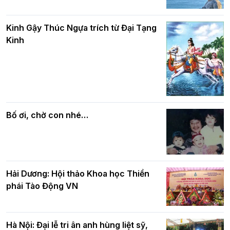
Phật giáo chính tín Phần 8: Hiếu đạo
Hà Nội: Gần 40 xe hoa rực rỡ diễu hành
và bình đẳng trong Phật giáo
Kinh Gậy Thúc Ngựa trích từ Đại Tạng
kính mừng Đại lễ Phật đản PL.2570 –
Kinh
DL.2026
Các cơ quan, ban, ngành Thành phố
Phật giáo chính tín Phần 7: Luật nhân
chúc mừng BTS GHPGVN TP. Hà Nội
quả
nhân mùa Phật đản PL.2570
Bố ơi, chờ con nhé…
Hải Dương: Hội thảo Khoa học Thiền
phái Tào Động VN
Hà Nội: Đại lễ tri ân anh hùng liệt sỹ,