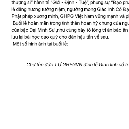
thượng sĩ” hành trì “Giới - Định - Tuệ”, phụng sự “Đạo p
lễ dâng hương tưởng niệm, ngưỡng mong Giác linh Cố Đạ
Phật pháp xương minh, GHPG Việt Nam vững mạnh và phá
Buổi lễ hoàn mãn trong tinh thần hoan hỷ chung của ngườ
của bậc Đại Minh Sư ,như cùng bày tỏ lòng tri ân báo ân t
lưu lại bài học cao quý cho đàn hậu tấn về sau.
Một số hình ảnh tại buổi lễ:
Chư tôn đức T.Ư GHPGVN đỉnh lễ Giác linh cố trư