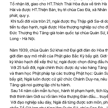
Tổ nhận lời, giao cho HT.Thích Thái Hòa đưa về tỉnh 
Hài và được HT.Thiện Bản, trụ trì chùa Cao Đà, xã Nhân
phát, quy y.
Khi tuổi đời vừa tròn 21, ngài được thụ Thập giới Sa-di
tiến tu đạo hạnh, ngài được Hòa thượng nghiệp sư cho đ
Đức Thượng thủ Tăng-già toàn quốc tại chùa Quán Sứ, kh
Long - Hà Nội.
Năm 1939, chùa Quán Sứ khai mở Đại giới đàn do Hòa t
giới đàn quy mô nhất của Phật giáo Bắc Kỳ bấy giờ. Giới 
kỳ khảo hạch để xếp thứ tự, ngài được chọn đứng đầu hàn
Với 25 tuổi đời, ngài chính thức được dự vào hàng Tăng
và tham học Phật pháp tại các trường Phật học: Quán 
bấy giờ, Ngài luôn được cử giữ chức Chánh Duy-na, nêu 
Tăng-già noi gương lập chí tu hành.
Sau 14 năm cần mẫn tu học, hành trì phạm hạnh, tích l
thời thỉnh làm Giới sư rồi làm Hòa thượng Đàn đầu… truyề
Với đạo nghiệp sâu dày, Ngài đã từng được sơn môn, pháp