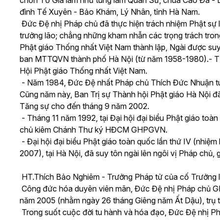
chốn Tổ Già lam như tùng lâm Quán Sứ, chùa Cao Đà - L
đình Tế Xuyên - Bảo Khám, Lý Nhân, tỉnh Hà Nam.
Đức Đệ nhị Pháp chủ đã thực hiện trách nhiệm Phật sự liê
trưởng lão; chẳng những kham nhẫn các trọng trách tro
Phật giáo Thống nhất Việt Nam thành lập, Ngài được suy
ban MTTQVN thành phố Hà Nội (từ năm 1958-1980).- Từ
Hội Phật giáo Thống nhất Việt Nam.
- Năm 1984, Đức Đệ nhất Pháp chủ Thích Đức Nhuận 
Cũng năm này, Ban Trị sự Thành hội Phật giáo Hà Nội đã
Tăng sự cho đến tháng 9 năm 2002.
- Tháng 11 năm 1992, tại Đại hội đại biểu Phật giáo toàn
chủ kiêm Chánh Thư ký HĐCM GHPGVN.
- Đại hội đại biểu Phật giáo toàn quốc lần thứ IV (nhiệ
2007), tại Hà Nội, đã suy tôn ngài lên ngôi vị Pháp chủ
HT.Thích Bảo Nghiêm - Trưởng Pháp tử của cố Trưởng 
Công đức hóa duyên viên mãn, Đức Đệ nhị Pháp chủ GHP
năm 2005 (nhằm ngày 26 tháng Giêng năm Ất Dậu), trụ thế
Trong suốt cuộc đời tu hành và hóa đạo, Đức Đệ nhị Phá