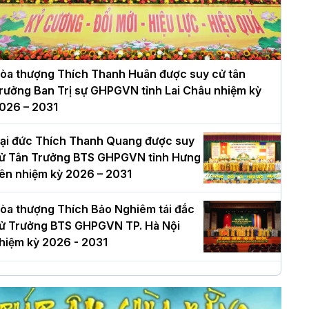
òa thượng Thích Thanh Huân được suy cử tân
rưởng Ban Trị sự GHPGVN tỉnh Lai Châu nhiệm kỳ
026 – 2031
ại đức Thích Thanh Quang được suy
ử Tân Trưởng BTS GHPGVN tỉnh Hưng
ên nhiệm kỳ 2026 – 2031
òa thượng Thích Bảo Nghiêm tái đắc
ử Trưởng BTS GHPGVN TP. Hà Nội
hiệm kỳ 2026 - 2031
à Nội: Long trọng lễ khởi công xây
ựng Trung tâm văn hóa Phật giáo Thủ