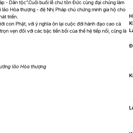
háp - Dân tộc”.Cuối buổi lễ chư tôn Đức cùng đại chúng làm
T
i lão Hòa thượng - đệ Nhị Pháp chủ chứng minh gia hộ cho
c
H
t triển.
H
K
i con Phật, với ý nghĩa ôn lại cuộc đời hành đạo cao cả
L
rọn vẹn đối với các bậc tiền bối của thế hệ tiếp nối, cũng là
Đ
H
c
n
ởng lão Hòa thượng
K
Đ
t
đ
L
H