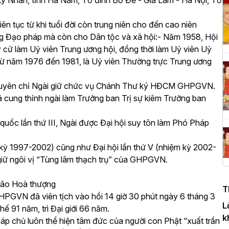
ý Nhân, tỉnh Hà Nam, Tổ đình Bồ Đề - Gia Lâm - Hà Nội, Tổ
n tục từ khi tuổi đời còn trung niên cho đến cao niên
H
ng Đạo pháp mà còn cho Dân tộc và xã hội:- Năm 1958, Hội
c
 cử làm Uỷ viên Trung ương hội, đồng thời làm Uỷ viên Uỷ
P
 năm 1976 đến 1981, là Uỷ viên Thường trực Trung ương
tuyên chỉ Ngài giữ chức vụ Chánh Thư ký HĐCM GHPGVN.
 cung thỉnh ngài làm Trưởng ban Trị sự kiêm Trưởng ban
T
c
 quốc lần thứ III, Ngài được Đại hội suy tôn làm Phó Pháp
T
m kỳ 1997-2002) cũng như Đại hội lần thứ V (nhiệm kỳ 2002-
, giữ ngôi vị “Tùng lâm thạch trụ” của GHPGVN.
H
n
lão Hoà thượng
T
D
GVN đã viên tịch vào hồi 14 giờ 30 phút ngày 6 tháng 3
L
 91 năm, trì Đại giới 66 năm.
k
p chủ luôn thể hiện tâm đức của người con Phật “xuất trần