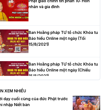
Phật giáo chính tín phần 10: Hôn
nhân và gia đình
òa thượng Thích Quảng Tùng tái đắc
ử Trưởng BTS GHPGVN thành phố Hải
hòng nhiệm kỳ 2026 – 2031
Ban Hoằng pháp TƯ tổ chức Khóa tu
Báo hiếu Online một ngày (Tối
15/8/2021)
hượng tọa Thích Tâm Chính được suy
ử tân Trưởng ban Trị sự GHPGVN tỉnh
hanh Hóa nhiệm kỳ 2026 - 2031
Ban Hoằng pháp TƯ tổ chức Khóa tu
Báo hiếu Online một ngày (Chiều
15/8/2021)
à Nội: Tăng Ni Trường hạ Bồ Đề trang
ghiêm tác pháp Tiền an cư PL.2570 –
IN XEM NHIỀU
L.2026
Ban Hoằng pháp TƯ tổ chức Khóa tu
ời dạy cuối cùng của đức Phật trước
Báo hiếu Online một ngày (Sáng
hi nhập Niết bàn
15/8/2021)