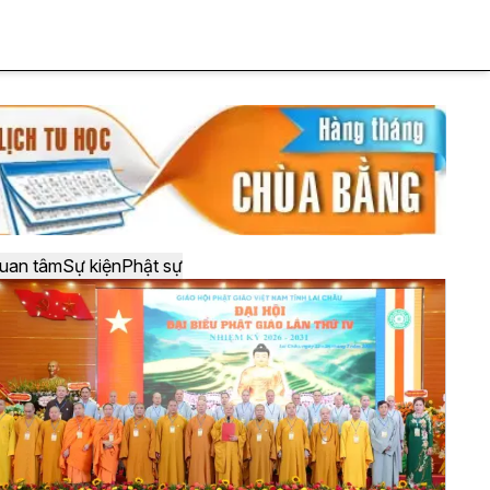
uan tâm
Sự kiện
Phật sự