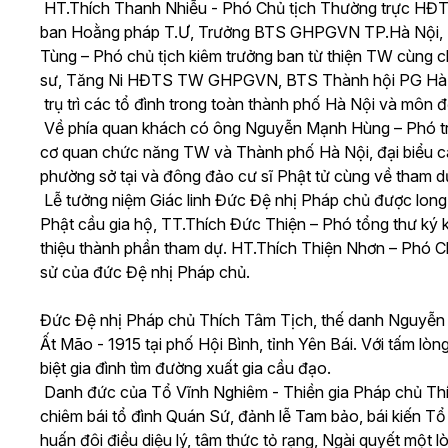
HT.Thích Thanh Nhiễu - Phó Chủ tịch Thường trực HĐT
ban Hoằng pháp T.Ư, Trưởng BTS GHPGVN TP.Hà Nội, P
Tùng – Phó chủ tịch kiêm trưởng ban từ thiện TW cùng c
sư, Tăng Ni HĐTS TW GHPGVN, BTS Thành hội PG Hà Nộ
trụ trì các tổ đình trong toàn thành phố Hà Nội và môn
Về phía quan khách có ông Nguyễn Mạnh Hùng – Phó trư
cơ quan chức năng TW và Thành phố Hà Nội, đại biểu c
phường sở tại và đông đảo cư sĩ Phật tử cùng về tham d
Lễ tưởng niệm Giác linh Đức Đệ nhị Pháp chủ được long
Phật cầu gia hộ, TT.Thích Đức Thiện – Phó tổng thư ký
thiệu thành phần tham dự. HT.Thích Thiện Nhơn – Phó C
sử của đức Đệ nhị Pháp chủ.
Đức Đệ nhị Pháp chủ Thích Tâm Tịch, thế danh Nguyễn 
Ất Mão - 1915 tại phố Hội Bình, tỉnh Yên Bái. Với tấm lò
biệt gia đình tìm đường xuất gia cầu đạo.
Danh đức của Tổ Vĩnh Nghiêm - Thiền gia Pháp chủ Thí
chiêm bái tổ đình Quán Sứ, đảnh lễ Tam bảo, bái kiến 
huấn đôi điều diệu lý, tâm thức tỏ rạng, Ngài quyết một