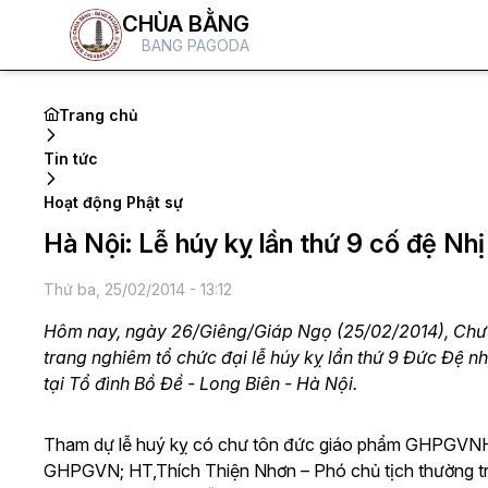
CHÙA BẰNG
BANG PAGODA
Trang chủ
Tin tức
Hoạt động Phật sự
Hà Nội: Lễ húy kỵ lần thứ 9 cố đệ Nh
Thứ ba, 25/02/2014 - 13:12
Hôm nay, ngày 26/Giêng/Giáp Ngọ (25/02/2014), Ch
trang nghiêm tổ chức đại lễ húy kỵ lần thứ 9 Đức Đệ 
tại Tổ đình Bồ Đề - Long Biên - Hà Nội.
Tham dự lễ huý kỵ có chư tôn đức giáo phẩm GHPGVNH
GHPGVN; HT,Thích Thiện Nhơn – Phó chủ tịch thườn