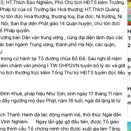
S; HT.Thích Bảo Nghiêm, Phó Chủ tịch HĐTS kiêm Trưởng
háp tử của cố Trưởng lão Hoà thượng; HT.Thích Quảng
hư tôn đức Hoà thượng, thượng toạ, Đại đức, Ni trưởng, Ni
i, Ban Đại diện Phật giáo 14 Quận huyện, chư tôn đức
 đồ Pháp quyến.
H
ởng ban Dân vận trung ương , cùng đại diện lãnh đạo các
T
ác ban ngành Trung ương, thành phố Hà Nội, các quận,
2
ự.
 trọng cử hành tại Tổ đường chùa Bồ Đề. Sau nghi lễ niệm
Đ
 kiêm chánh văn phòng I TW GHPGVN tuyên bố lý do và giới
c
hủ tịch thường trực kiêm Tổng Thư ký HĐTS tuyên đọc tiểu
Y
H
Đình Khuê, pháp hiệu Như Sơn, sinh ngày 17 tháng 11 năm
c
ng đầy ngưỡng mộ đạo Phật, năm 16 tuổi, ngài đã lặng lẽ từ
n
ch Thanh Hanh đã tác động mạnh mẽ, thôi thúc Ngài đến
H
Tổ Vĩnh Nghiêm. Ngay lần gặp gỡ đầu tiên, được Tổ giáo
d
 lòng thỉnh cầu Tổ chứng minh cho được xuất gia làm Tăng.