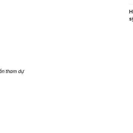
H
s
hần tham dự