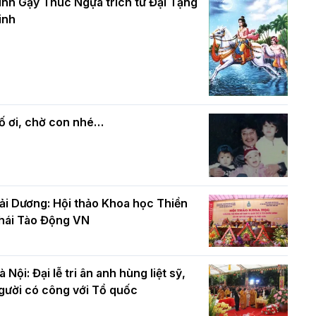
và bình đẳng trong Phật giáo
inh Gậy Thúc Ngựa trích từ Đại Tạng
ính mừng Đại lễ Phật đản PL.2570 –
inh
L.2026
ác cơ quan, ban, ngành Thành phố
Phật giáo chính tín Phần 7: Luật nhân
húc mừng BTS GHPGVN TP. Hà Nội
quả
hân mùa Phật đản PL.2570
ố ơi, chờ con nhé…
ải Dương: Hội thảo Khoa học Thiền
hái Tào Động VN
à Nội: Đại lễ tri ân anh hùng liệt sỹ,
gười có công với Tổ quốc