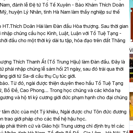
đ
Hà Nam, đảnh lễ Đệ tứ Tổ Tế Xuyên - Bảo Khám Thích Doãn
 Mỹ, huyện Lý Nhân, tỉnh Hà Nam làm thầy nghiệp sư thế
 do HT.Thích Doãn Hài làm Đàn đầu Hòa thượng. Sau thời gian
H
i nhập chúng cầu học Kinh, Luật, Luận với Tổ Tuệ Tạng -
k
ởi đầu cho một thời kỳ dài tu tập, hóa đạo trên đất Thăng
t
V
hượng Thích Thanh Ất (Tổ Trung Hậu) làm Đàn đầu. Đây là
H
tử phải nhập chúng lễ sám hối 21 ngày, sau đó trải qua thời
t
g giới tử Sa-di cầu thụ Cụ túc giới.
h
 bảo. Từ đó, ngài được thiện duyên theo hầu Tổ Tuệ Tạng
Sứ, Bồ Đề, Cao Phong… Trong học chúng và các khóa hạ
gương và hộ trì kỷ cương giới đức phạm hạnh cho đại chúng
H
ũy tâm đức của một Tỷ khiêu, Ngài được chư Tôn đức đương
T
n trao giới pháp cho các thế hệ hậu học.
n
 phái thỉnh cử và Giáo hội Trung ương chỉ định trụ trì các