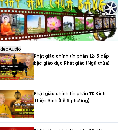
ô
à Nội: Ngày tu học cuối cùng khép lại
hóa sinh hoạt Phật pháp mùa hè lần
hứ XIV tại chùa Bằng
ideo
Audio
Phật giáo chính tín phần 12: 5 cấp
bậc giáo dục Phật giáo (Ngũ thừa)
ọc yêu thương trong ngày tu tập thứ
ư của Khóa sinh hoạt Phật pháp mùa
è tại chùa Bằng
Phật giáo chính tín phần 11: Kinh
Thiện Sinh (Lễ 6 phương)
T.Thích Thọ Lạc được suy cử làm tân
rưởng BTS GHPGVN tỉnh Nghệ An
hiệm kỳ 2026 – 2031