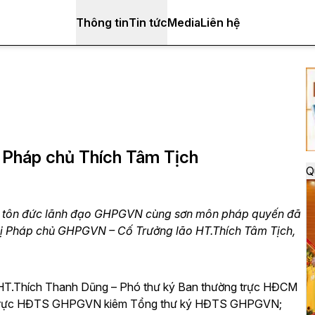
Thông tin
Tin tức
Media
Liên hệ
ị Pháp chủ Thích Tâm Tịch
Q
ư tôn đức lãnh đạo GHPGVN cùng sơn môn pháp quyến đã
nhị Pháp chủ GHPGVN – Cố Trưởng lão HT.Thích Tâm Tịch,
T.Thích Thanh Dũng – Phó thư ký Ban thường trực HĐCM
g trực HĐTS GHPGVN kiêm Tổng thư ký HĐTS GHPGVN;