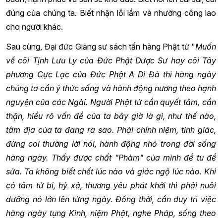
đúng của chúng ta. Biết nhận lỗi lầm và nhường công lao
cho người khác.
Sau cùng, Đại đức Giảng sư sách tấn hàng Phật tử "
Muốn
về cõi Tịnh Lưu Ly của Đức Phật Dược Sư hay cõi Tây
phương Cực Lạc của Đức Phật A Di Đà thì hàng ngày
chúng ta cần ý thức sống và hành động nương theo hạnh
nguyện của các Ngài. Người Phật tử cần quyết tâm, cẩn
thận, hiểu rõ vấn đề của ta bây giờ là gì, như thế nào,
tâm địa của ta đang ra sao. Phải chính niệm, tỉnh giác,
đừng coi thường lời nói, hành động nhỏ trong đời sống
hàng ngày. Thấy được chất "Phàm" của mình để tu để
sửa. Ta không biết chết lúc nào và giác ngộ lúc nào. Khi
có tâm từ bi, hỷ xả, thương yêu phát khởi thì phải nuôi
dưỡng nó lớn lên từng ngày. Đồng thời, cần duy trì việc
hàng ngày tụng Kinh, niệm Phật, nghe Pháp, sống theo