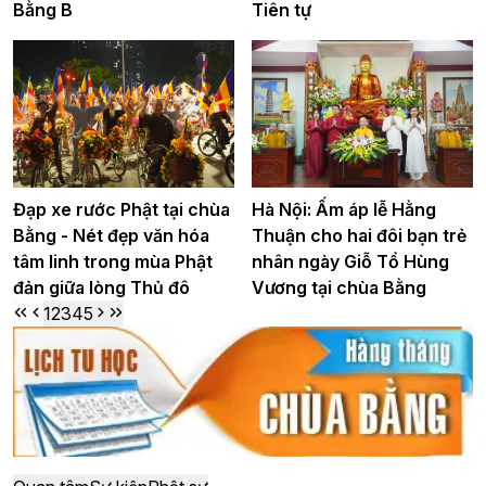
Bằng B
Tiên tự
Đạp xe rước Phật tại chùa
Hà Nội: Ấm áp lễ Hằng
Bằng - Nét đẹp văn hóa
Thuận cho hai đôi bạn trẻ
tâm linh trong mùa Phật
nhân ngày Giỗ Tổ Hùng
đản giữa lòng Thủ đô
Vương tại chùa Bằng
1
2
3
4
5