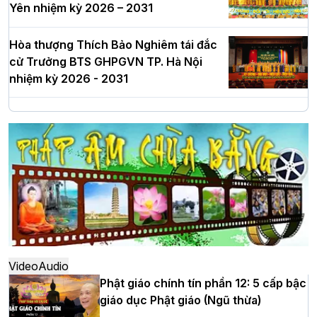
Yên nhiệm kỳ 2026 – 2031
Hòa thượng Thích Bảo Nghiêm tái đắc
cử Trưởng BTS GHPGVN TP. Hà Nội
nhiệm kỳ 2026 - 2031
Hà Nội: Long trọng lễ khởi công xây
dựng Trung tâm văn hóa Phật giáo Thủ
đô
Hà Nội: Ngày tu học cuối cùng khép lại
khóa sinh hoạt Phật pháp mùa hè lần
thứ XIV tại chùa Bằng
Video
Audio
Phật giáo chính tín phần 12: 5 cấp bậc
giáo dục Phật giáo (Ngũ thừa)
Học yêu thương trong ngày tu tập thứ