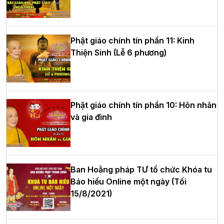
tư của Khóa sinh hoạt Phật pháp mùa
hè tại chùa Bằng
Phật giáo chính tín phần 11: Kinh
Thiện Sinh (Lễ 6 phương)
HT.Thích Thọ Lạc được suy cử làm tân
Trưởng BTS GHPGVN tỉnh Nghệ An
nhiệm kỳ 2026 – 2031
Phật giáo chính tín phần 10: Hôn nhân
và gia đình
Hòa thượng Thích Quảng Tùng tái đắc
cử Trưởng BTS GHPGVN thành phố Hải
Phòng nhiệm kỳ 2026 – 2031
Ban Hoằng pháp TƯ tổ chức Khóa tu
Báo hiếu Online một ngày (Tối
15/8/2021)
Thượng tọa Thích Tâm Chính được suy
cử tân Trưởng ban Trị sự GHPGVN tỉnh
Thanh Hóa nhiệm kỳ 2026 - 2031