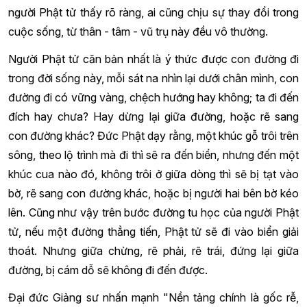
người Phật tử thấy rõ ràng, ai cũng chịu sự thay đổi trong
cuộc sống, từ thân - tâm - vũ trụ này đều vô thường.
Người Phật tử căn bản nhất là ý thức được con đường đi
trong đời sống này, mỗi sát na nhìn lại dưới chân mình, con
đường đi có vững vàng, chệch hướng hay không; ta đi đến
đích hay chưa? Hay dừng lại giữa đường, hoặc rẽ sang
con đường khác? Đức Phật dạy rằng, một khúc gỗ trôi trên
sông, theo lộ trình mà đi thì sẽ ra đến biển, nhưng đến một
khúc cua nào đó, không trôi ở giữa dòng thì sẽ bị tạt vào
bờ, rẽ sang con đường khác, hoặc bị người hai bên bờ kéo
lên. Cũng như vậy trên bước đường tu học của người Phật
tử, nếu một đường thẳng tiến, Phật tử sẽ đi vào biển giải
thoát. Nhưng giữa chừng, rẽ phải, rẽ trái, đứng lại giữa
đường, bị cám dỗ sẽ không đi đến được.
Đại đức Giảng sư nhấn mạnh "Nền tảng chính là gốc rễ,