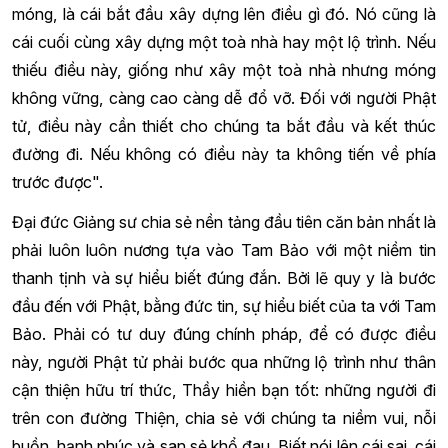
móng, là cái bắt đầu xây dựng lên điều gì đó. Nó cũng là
cái cuối cùng xây dựng một toà nhà hay một lộ trình. Nếu
thiếu điều này, giống như xây một toà nhà nhưng móng
không vững, càng cao càng dễ đổ vỡ. Đối với người Phật
tử, điều này cần thiết cho chúng ta bắt đầu và kết thúc
đường đi. Nếu không có điều này ta không tiến về phía
trước được".
Đại đức Giảng sư chia sẻ nền tảng đầu tiên căn bản nhất là
phải luôn luôn nương tựa vào Tam Bảo với một niềm tin
thanh tịnh và sự hiểu biết đúng đắn. Bởi lẽ quy y là bước
đầu đến với Phật, bằng đức tin, sự hiểu biết của ta với Tam
Bảo. Phải có tư duy đúng chính pháp, để có được điều
này, người Phật tử phải bước qua những lộ trình như thân
cận thiện hữu trí thức, Thầy hiền bạn tốt: những người đi
trên con đường Thiện, chia sẻ với chúng ta niềm vui, nỗi
buồn, hạnh phúc và san sẻ khổ đau. Biết nói lên cái sai, cái