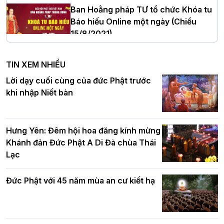
Ban Hoằng pháp TƯ tổ chức Khóa tu
Báo hiếu Online một ngày (Chiều
15/8/2021)
Hà Nội: Tăng Ni Trường hạ Bồ Đề trang
nghiêm tác pháp Tiền an cư PL.2570 –
TIN XEM NHIỀU
DL.2026
Ban Hoằng pháp TƯ tổ chức Khóa tu
Lời dạy cuối cùng của đức Phật trước
Báo hiếu Online một ngày (Sáng
khi nhập Niết bàn
15/8/2021)
Thứ trưởng Bộ Dân tộc và Tôn giáo
chúc mừng Phật đản BTS GHPGVN TP.
Hưng Yên: Đêm hội hoa đăng kính mừng
Hà Nội
Khánh đản Đức Phật A Di Đà chùa Thái
Lạc
Tinh thần yêu nước của Phật giáo
Đức Phật với 45 năm mùa an cư kiết hạ
Hơn 5.000 người tham dự diễu hành,
cung rước Xá lợi Đức Phật kính mừng
ngày Đức Phật đản sinh