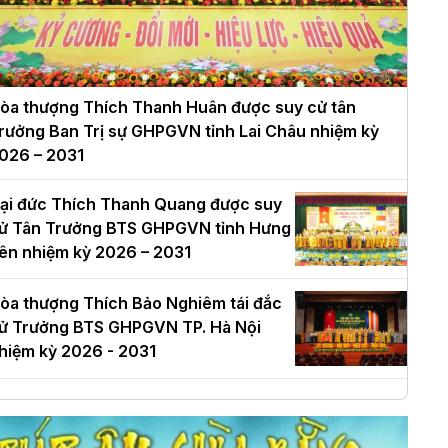
òa thượng Thích Thanh Huân được suy cử tân
rưởng Ban Trị sự GHPGVN tỉnh Lai Châu nhiệm kỳ
026 – 2031
ại đức Thích Thanh Quang được suy
ử Tân Trưởng BTS GHPGVN tỉnh Hưng
ên nhiệm kỳ 2026 – 2031
òa thượng Thích Bảo Nghiêm tái đắc
ử Trưởng BTS GHPGVN TP. Hà Nội
hiệm kỳ 2026 - 2031
à Nội: Long trọng lễ khởi công xây
ựng Trung tâm văn hóa Phật giáo Thủ