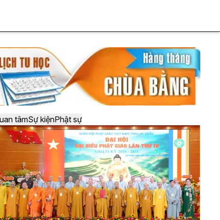
uan tâm
Sự kiện
Phật sự