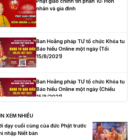
Phật giáo chính tín phần 10: Hôn
nhân và gia đình
òa thượng Thích Quảng Tùng tái đắc
ử Trưởng BTS GHPGVN thành phố Hải
hòng nhiệm kỳ 2026 – 2031
Ban Hoằng pháp TƯ tổ chức Khóa tu
Báo hiếu Online một ngày (Tối
15/8/2021)
hượng tọa Thích Tâm Chính được suy
ử tân Trưởng ban Trị sự GHPGVN tỉnh
hanh Hóa nhiệm kỳ 2026 - 2031
Ban Hoằng pháp TƯ tổ chức Khóa tu
Báo hiếu Online một ngày (Chiều
15/8/2021)
à Nội: Tăng Ni Trường hạ Bồ Đề trang
ghiêm tác pháp Tiền an cư PL.2570 –
IN XEM NHIỀU
L.2026
Ban Hoằng pháp TƯ tổ chức Khóa tu
ời dạy cuối cùng của đức Phật trước
Báo hiếu Online một ngày (Sáng
hi nhập Niết bàn
15/8/2021)