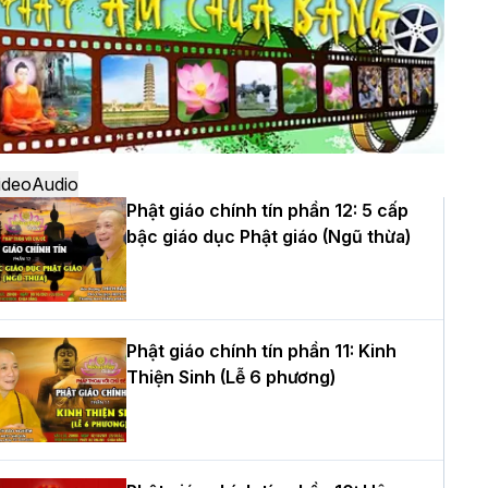
ô
à Nội: Ngày tu học cuối cùng khép lại
hóa sinh hoạt Phật pháp mùa hè lần
hứ XIV tại chùa Bằng
ideo
Audio
Phật giáo chính tín phần 12: 5 cấp
bậc giáo dục Phật giáo (Ngũ thừa)
ọc yêu thương trong ngày tu tập thứ
ư của Khóa sinh hoạt Phật pháp mùa
è tại chùa Bằng
Phật giáo chính tín phần 11: Kinh
Thiện Sinh (Lễ 6 phương)
T.Thích Thọ Lạc được suy cử làm tân
rưởng BTS GHPGVN tỉnh Nghệ An
hiệm kỳ 2026 – 2031