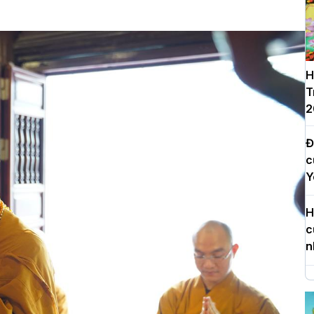
H
T
2
Đ
c
Y
H
c
n
H
d