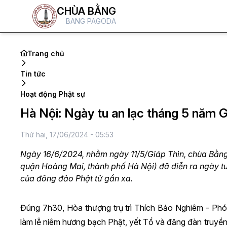
CHÙA BẰNG
BANG PAGODA
Trang chủ
Tin tức
Hoạt động Phật sự
Hà Nội: Ngày tu an lạc tháng 5 năm G
Thứ hai, 17/06/2024 - 05:53
Ngày 16/6/2024, nhằm ngày 11/5/Giáp Thìn, chùa Bằng 
quận Hoàng Mai, thành phố Hà Nội) đã diễn ra ngày tu 
của đông đảo Phật tử gần xa.
Đúng 7h30, Hòa thượng trụ trì Thích Bảo Nghiêm - 
làm lễ niêm hương bạch Phật, yết Tổ và đăng đàn truyền g