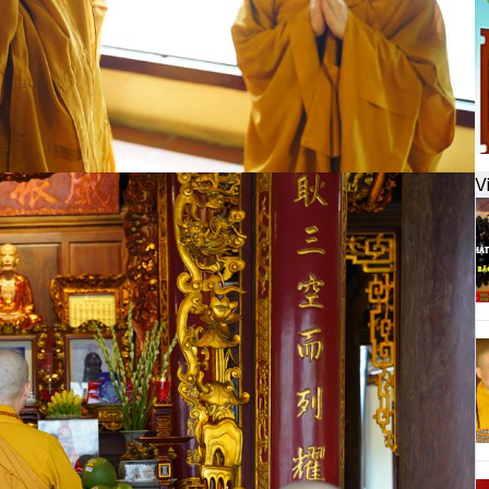
đ
H
k
t
V
H
t
h
H
T
n