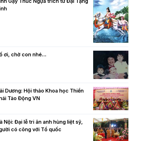
và bình đẳng trong Phật giáo
inh Gậy Thúc Ngựa trích từ Đại Tạng
ính mừng Đại lễ Phật đản PL.2570 –
inh
L.2026
ác cơ quan, ban, ngành Thành phố
Phật giáo chính tín Phần 7: Luật nhân
húc mừng BTS GHPGVN TP. Hà Nội
quả
hân mùa Phật đản PL.2570
ố ơi, chờ con nhé…
ải Dương: Hội thảo Khoa học Thiền
hái Tào Động VN
à Nội: Đại lễ tri ân anh hùng liệt sỹ,
gười có công với Tổ quốc