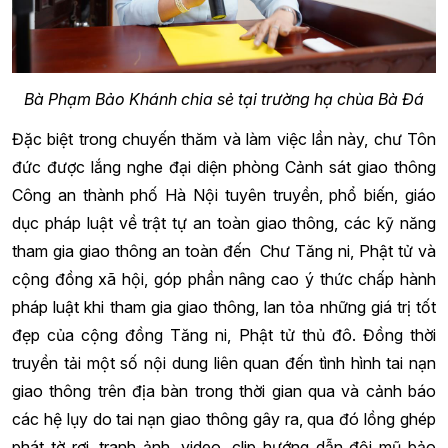
Bà Phạm Bảo Khánh chia sẻ tại trường hạ chùa Bà Đá
Đặc biệt trong chuyến thăm và làm việc lần này, chư Tôn
đức được lắng nghe đại diện phòng Cảnh sát giao thông
Công an thành phố Hà Nội tuyên truyền, phổ biến, giáo
dục pháp luật về trật tự an toàn giao thông, các kỹ năng
tham gia giao thông an toàn đến Chư Tăng ni, Phật tử và
cộng đồng xã hội, góp phần nâng cao ý thức chấp hành
pháp luật khi tham gia giao thông, lan tỏa những giá trị tốt
đẹp của cộng đồng Tăng ni, Phật tử thủ đô. Đồng thời
truyền tải một số nội dung liên quan đến tình hình tai nạn
giao thông trên địa bàn trong thời gian qua và cảnh báo
các hệ lụy do tai nạn giao thông gây ra, qua đó lồng ghép
phát tờ rơi, tranh ảnh, video, clip hướng dẫn đội mũ bảo