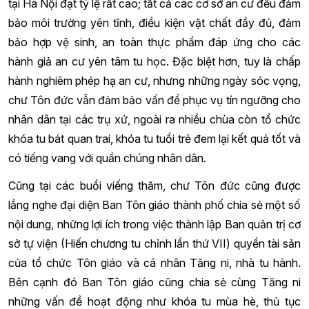
tại Hà Nội đạt tỷ lệ rất cao; tất cả các cơ sở an cư đều đảm
bảo môi trường yên tĩnh, điều kiện vật chất đầy đủ, đảm
bảo hợp vệ sinh, an toàn thực phẩm đáp ứng cho các
hành giả an cư yên tâm tu học. Đặc biệt hơn, tuy là chấp
hành nghiêm phép hạ an cư, nhưng những ngày sóc vọng,
chư Tôn đức vẫn đảm bảo vấn đề phục vụ tín ngưỡng cho
nhân dân tại các trụ xứ, ngoài ra nhiều chùa còn tổ chức
khóa tu bát quan trai, khóa tu tuổi trẻ đem lại kết quả tốt và
có tiếng vang với quần chúng nhân dân.
Cũng tại các buổi viếng thăm, chư Tôn đức cũng được
lắng nghe đại diện Ban Tôn giáo thành phố chia sẻ một số
nội dung, những lợi ích trong việc thành lập Ban quản trị cơ
sở tự viện (Hiến chương tu chỉnh lần thứ VII) quyền tài sản
của tổ chức Tôn giáo và cá nhân Tăng ni, nhà tu hành.
Bên cạnh đó Ban Tôn giáo cũng chia sẻ cùng Tăng ni
những vấn đề hoạt động như khóa tu mùa hè, thủ tục