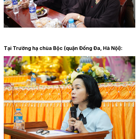
Tại Trường hạ chùa Bộc (quận Đống Đa, Hà Nội):