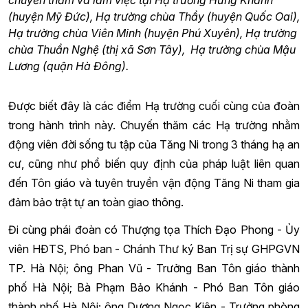
chuyến thăm và làm việc tại Hạ trường Hưng Khánh
(huyện Mỹ Đức), Hạ trường chùa Thầy (huyện Quốc Oai),
Hạ trường chùa Viên Minh (huyện Phú Xuyên), Hạ trường
chùa Thuần Nghệ (thị xã Sơn Tây), Hạ trường chùa Mậu
Lương (quận Hà Đông).
Được biết đây là các điểm Hạ trường cuối cùng của đoàn
trong hành trình này. Chuyến thăm các Hạ trường nhằm
động viên đời sống tu tập của Tăng Ni trong 3 tháng hạ an
cư, cũng như phổ biến quy định của pháp luật liên quan
đến Tôn giáo và tuyên truyền vận động Tăng Ni tham gia
đảm bảo trật tự an toàn giao thông.
Đi cùng phái đoàn có Thượng tọa Thích Đạo Phong - Ủy
viên HĐTS, Phó ban - Chánh Thư ký Ban Trị sự GHPGVN
TP. Hà Nội; ông Phan Vũ - Trưởng Ban Tôn giáo thành
phố Hà Nội; Bà Phạm Bảo Khánh - Phó Ban Tôn giáo
thành phố Hà Nội; ông Dương Ngọc Kiên - Trưởng phòng