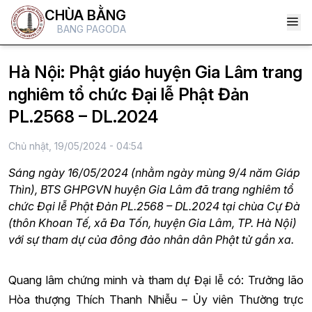
CHÙA BẰNG
BANG PAGODA
Hà Nội: Phật giáo huyện Gia Lâm trang
nghiêm tổ chức Đại lễ Phật Đản
PL.2568 – DL.2024
Chủ nhật, 19/05/2024 - 04:54
Sáng ngày 16/05/2024 (nhằm ngày mùng 9/4 năm Giáp
Thìn), BTS GHPGVN huyện Gia Lâm đã trang nghiêm tổ
chức Đại lễ Phật Đản PL.2568 – DL.2024 tại chùa Cự Đà
(thôn Khoan Tế, xã Đa Tốn, huyện Gia Lâm, TP. Hà Nội)
với sự tham dự của đông đảo nhân dân Phật tử gần xa.
Quang lâm chứng minh và tham dự Đại lễ có: Trưởng lão
Hòa thượng Thích Thanh Nhiễu – Ủy viên Thường trực