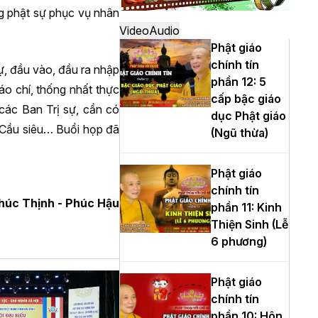
Hà Nội: Long
g phật sự phục vụ nhân
trọng lễ khởi
Video
Audio
công xây dựng
Phật giáo
Trung tâm văn
chính tín
sự, đầu vào, đầu ra nhập
hóa Phật giáo
phần 12: 5
áo chí, thống nhất thực
Thủ đô
cấp bậc giáo
các Ban Trị sự, cần có
dục Phật giáo
, Cầu siêu… Buổi họp đã
Hà Nội: Ngày tu
(Ngũ thừa)
học cuối cùng
khép lại khóa
Phật giáo
sinh hoạt Phật
chính tín
pháp mùa hè
húc Thịnh - Phúc Hậu
phần 11: Kinh
lần thứ XIV tại
Thiện Sinh (Lễ
chùa Bằng
6 phương)
Học yêu thương
Phật giáo
trong ngày tu
chính tín
tập thứ tư của
phần 10: Hôn