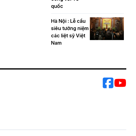
PL.2570 tại Hà
quốc
Nội: Lan tỏa
thông điệp từ bi,
Hà Nội : Lễ cầu
trí tuệ vì một
siêu tưởng niệm
Thủ đô hòa bình
các liệt sỹ Việt
và phát triển
Nam
Hà Nội: Gần 40
xe hoa rực rỡ
diễu hành kính
mừng Đại lễ
Phật đản
PL.2570 –
DL.2026
Các cơ quan,
ban, ngành
Thành phố
chúc mừng BTS