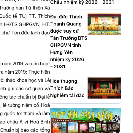
Châu nhiệm kỳ 2026 – 2031
rưởng ban Từ thiện Xã
Quốc tế TƯ; TT. Thích
Đại đức Thích
Thanh Quang
tịch HĐTS GHPGVN; HT.
được suy cử
 chư Tôn đức lãnh đạo
Tân Trưởng BTS
GHPGVN tỉnh
Hưng Yên
nhiệm kỳ 2026
I năm 2019 và các hoạt
– 2031
 ra năm 2019; Thực hiện
Hội thảo khoa học và Lễ
Hòa thượng
Thích Bảo
ình gửi các cơ quan và
Nghiêm tái đắc
ông tác chuẩn bị Đại lễ
cử Trưởng BTS
 lễ tưởng niệm cố Hoà
GHPGVN TP. Hà
g quốc tế: thăm và làm
Nội nhiệm kỳ
iáo châu Á vì Hoà Bình
2026 - 2031
Chuẩn bị báo cáo tổng