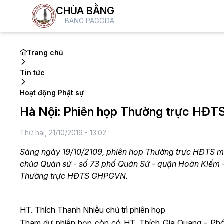
CHÙA BẰNG
BANG PAGODA
Trang chủ
Tin tức
Hoạt động Phật sự
Hà Nội: Phiên họp Thường trực HĐTS
Thứ hai, 21/10/2019 - 13:02
Sáng ngày 19/10/2109, phiên họp Thường trực HĐTS mở 
chùa Quán sứ - số 73 phố Quán Sứ - quận Hoàn Kiếm - 
Thường trực HĐTS GHPGVN.
HT. Thích Thanh Nhiễu chủ trì phiên họp
Tham dự phiên họp còn có HT. Thích Gia Quang - Ph