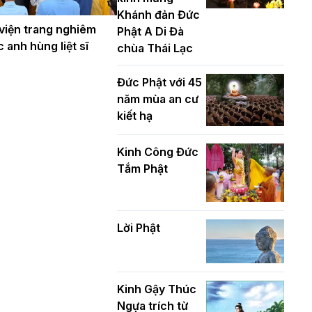
nhiệm kỳ 2026
Khánh đản Đức
– 2031
 viện trang nghiêm
Phật A Di Đà
Ban Hoằng
c anh hùng liệt sĩ
chùa Thái Lạc
pháp TƯ tổ
Thượng tọa
chức Khóa tu
Thích Tâm
Đức Phật với 45
Báo hiếu
Chính được suy
năm mùa an cư
Online một
cử tân Trưởng
kiết hạ
ngày (Sáng
ban Trị sự
15/8/2021)
GHPGVN tỉnh
Kinh Công Đức
Thanh Hóa
Tắm Phật
nhiệm kỳ 2026 -
Tinh thần yêu
2031
nước của
Phật giáo
Lời Phật
Hà Nội: Tăng Ni
Trường hạ Bồ
Đề trang
nghiêm tác
Kinh Gậy Thúc
Phật giáo
pháp Tiền an cư
Ngựa trích từ
chính tín
PL.2570 –