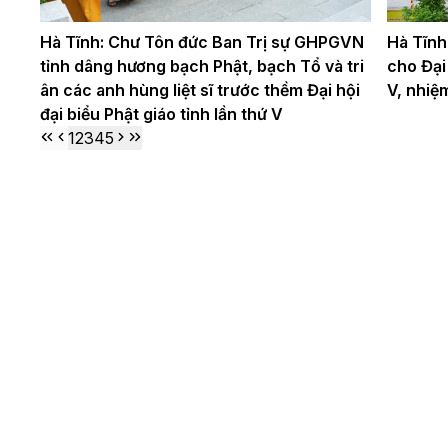
Hà Tĩnh: Chư Tôn đức Ban Trị sự GHPGVN
Hà Tĩnh
tỉnh dâng hương bạch Phật, bạch Tổ và tri
cho Đại 
ân các anh hùng liệt sĩ trước thềm Đại hội
V, nhiệ
đại biểu Phật giáo tỉnh lần thứ V
1
2
3
4
5