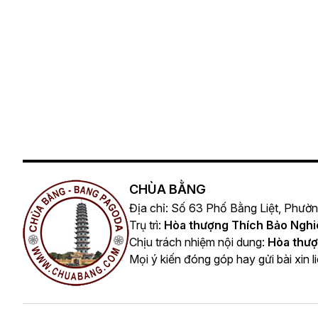
CHÙA BẰNG
Địa chỉ: Số 63 Phố Bằng Liệt, Phườ
Trụ trì:
Hòa thượng Thích Bảo Ngh
Chịu trách nhiệm nội dung:
Hòa thượ
Mọi ý kiến đóng góp hay gửi bài xin l