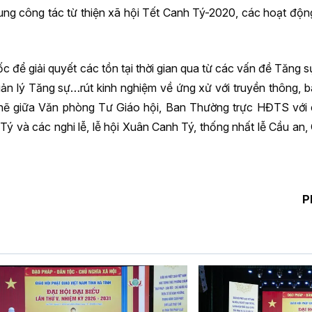
ung công tác từ thiện xã hội Tết Canh Tý-2020, các hoạt độn
gốc để giải quyết các tồn tại thời gian qua từ các vấn đề Tăng 
uản lý Tăng sự…rút kinh nghiệm về ứng xử với truyền thông, b
chẽ giữa Văn phòng Tư Giáo hội, Ban Thường trực HĐTS với 
 Tý và các nghi lễ, lễ hội Xuân Canh Tý, thống nhất lễ Cầu an
P