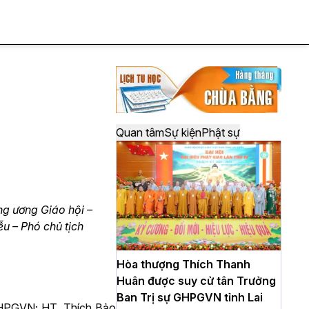
Quan tâm
Sự kiện
Phật sự
ng ương Giáo hội –
u – Phó chủ tịch
Hòa thượng Thích Thanh
Huân được suy cử tân Trưởng
Ban Trị sự GHPGVN tỉnh Lai
GHPGVN; HT. Thích Bảo