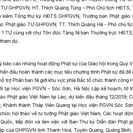
 TƯ GHPGVN; HT. Thích Quảng Tùng – Phó Chủ tịch HĐTS, T
h kiêm Tổng thư ký HĐTS GHPGVN, Trưởng ban Phật giáo 
dục Phật giáo TƯ GHPGVN; TT. Thích Quảng Hà - Phó chủ 
 1 TƯ cùng với chư Tôn đức Tăng Ni ban Thường trực HĐTS,
tham dự.
ý báo cáo những hoạt động Phật sự của Giáo hội trong Quý II
 phấn đấu hoàn thành các mục tiêu chương trình Phật sự đã đề
 hỗ trợ Phân ban Ni giới khu vực phía Bắc tổ chức thành công 
19 tại Học viện PGVN – Sóc Sơn, Hà Nội; Lập kế hoạch, tờ tr
ảo Phật giáo Việt Nam tại Lào, dự kiến đầu tháng 12/2019; C
; Khánh thành Tháp Viên Quang tại Học viện PGVN Sóc Sơn,
 chức hội thảo về tư tưởng Phật giáo Việt Nam; Các hoạt độn
g Quốc, tiếp đón và làm việc với Ban Thư ký Diễn đàn Phật g
lập của GHPGVN tỉnh Thanh Hoá, Tuyên Quang, Quảng Bình; 