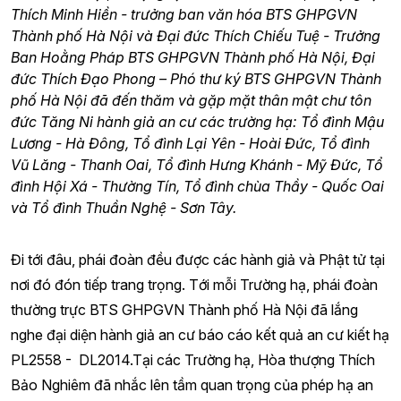
Thích Minh Hiền - trưởng ban văn hóa BTS GHPGVN
Thành phố Hà Nội và Đại đức Thích Chiếu Tuệ - Trưởng
Ban Hoằng Pháp BTS GHPGVN Thành phố Hà Nội, Đại
đức Thích Đạo Phong – Phó thư ký BTS GHPGVN Thành
phố Hà Nội đã đến thăm và gặp mặt thân mật chư tôn
đức Tăng Ni hành giả an cư các trường hạ: Tổ đình Mậu
Lương - Hà Đông, Tổ đình Lại Yên - Hoài Đức, Tổ đình
Vũ Lăng - Thanh Oai, Tổ đình Hưng Khánh - Mỹ Đức, Tổ
đình Hội Xá - Thường Tín, Tổ đình chùa Thầy - Quốc Oai
và Tổ đình Thuần Nghệ - Sơn Tây.
Đi tới đâu, phái đoàn đều được các hành giả và Phật tử tại
nơi đó đón tiếp trang trọng. Tới mỗi Trường hạ, phái đoàn
thường trực BTS GHPGVN Thành phố Hà Nội đã lắng
nghe đại diện hành giả an cư báo cáo kết quả an cư kiết hạ
PL2558 - DL2014.Tại các Trường hạ, Hòa thượng Thích
Bảo Nghiêm đã nhắc lên tầm quan trọng của phép hạ an