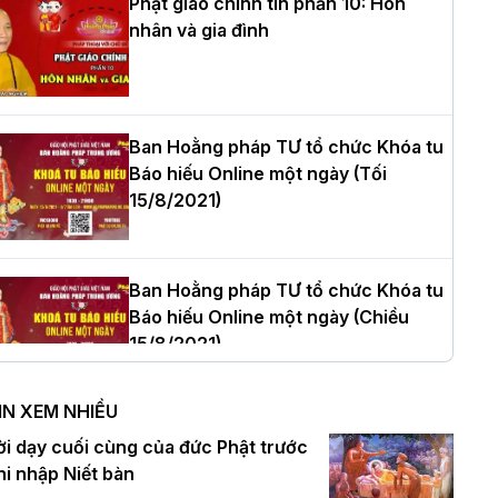
Phật giáo chính tín phần 10: Hôn
nhân và gia đình
òa thượng Thích Quảng Tùng tái đắc
ử Trưởng BTS GHPGVN thành phố Hải
hòng nhiệm kỳ 2026 – 2031
Ban Hoằng pháp TƯ tổ chức Khóa tu
Báo hiếu Online một ngày (Tối
15/8/2021)
hượng tọa Thích Tâm Chính được suy
ử tân Trưởng ban Trị sự GHPGVN tỉnh
hanh Hóa nhiệm kỳ 2026 - 2031
Ban Hoằng pháp TƯ tổ chức Khóa tu
Báo hiếu Online một ngày (Chiều
15/8/2021)
à Nội: Tăng Ni Trường hạ Bồ Đề trang
ghiêm tác pháp Tiền an cư PL.2570 –
IN XEM NHIỀU
L.2026
Ban Hoằng pháp TƯ tổ chức Khóa tu
ời dạy cuối cùng của đức Phật trước
Báo hiếu Online một ngày (Sáng
hi nhập Niết bàn
15/8/2021)