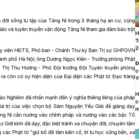
đời sống tu tập của Tăng Ni trong 3 tháng hạ an cư, cũng
giáo và tuyên truyền vận động Tăng Ni tham gia đảm bảo trật
H
T
2
Ủy viên HĐTS, Phó ban - Chánh Thư ký Ban Trị sự GHPGVN
ành phố Hà Nội; ông Dương Ngọc Kiên - Trưởng phòng Phật
Đ
n Thị Thu Hương - Phó Đội trưởng Đội Tuyên truyền phòng
c
ra còn có sự hiện diện của Đại diện các Phật tử Đạo tràng
Y
H
ảo Nghiêm đã nhấn mạnh đến ý nghĩa thiêng liêng của pháp
c
giá trị của việc chọn bộ Sám Nguyện Yếu Giải để giảng dạy
n
ăng Ni cần nương vào chính pháp và nương vào các bậc Tổ
ư Giới kinh đã dạy, đặc biệt tránh xa chuyện đời, chuyên tâm
H
 các Phật tử "giữ bồ đề tâm kiên cố, trí tu học vững bền, xa
d