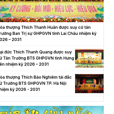
òa thượng Thích Thanh Huân được suy cử tân
rưởng Ban Trị sự GHPGVN tỉnh Lai Châu nhiệm kỳ
026 – 2031
ại đức Thích Thanh Quang được suy
ử Tân Trưởng BTS GHPGVN tỉnh Hưng
ên nhiệm kỳ 2026 – 2031
òa thượng Thích Bảo Nghiêm tái đắc
ử Trưởng BTS GHPGVN TP. Hà Nội
hiệm kỳ 2026 - 2031
à Nội: Long trọng lễ khởi công xây
ựng Trung tâm văn hóa Phật giáo Thủ