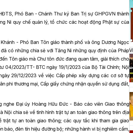
đ
n HĐTS, Phó Ban - Chánh Thư ký Ban Trị sự GHPGVN thành
ăng Ni quy chế quản lý, tổ chức các hoạt động Phật sự của
H
k
t
o Khánh - Phó Ban Tôn giáo thành phố và ông Dương Ngọc
V
 đã có những chia sẻ với Tăng Ni những quy định của Pháp
n đến Tôn giáo mà Chư tôn đức đang quan tâm, giải thích cho
 tư 04/2023/TT- BTC ngày 19/1/2023 của Bộ Tài Chính; Nội
H
t
ngày 29/12/2023 về việc Cấp phép xây dựng các cơ sở tự
h
hân phi thương mại, Cấp giấy chứng nhận quyền sử dụng đất,
ắng nghe Đại úy Hoàng Hữu Đức - Báo cáo viên Giao thông
H
ội chia sẻ về tình hình trật tự an toàn giao thông trên địa
T
trật tự an toàn giao thông; các quy tắc khi tham gia giao
n
iển báo, đèn tín hiệu đường bộ; những hành vi bị nghiêm cấm,