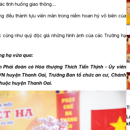
 các tình huống giao thông…
ờng đều thành tựu viên mãn trong niềm hoan hỷ vô biên của
H
c
P
đức cũng như quý độc giả những hình ảnh của các Trường hạ
ờng hạ vừa qua:
T
c
n Phái đoàn có Hòa thượng Thích Tiến Thịnh - Ủy viên
T
N huyện Thanh Oai, Trưởng Ban tổ chức an cư, Chánh
thuộc huyện Thanh Oai.
H
n
T
D
L
k