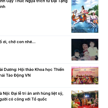
và bình đẳng trong Phật giáo
inh Gậy Thúc Ngựa trích từ Đại Tạng
ính mừng Đại lễ Phật đản PL.2570 –
inh
L.2026
ác cơ quan, ban, ngành Thành phố
Phật giáo chính tín Phần 7: Luật nhân
húc mừng BTS GHPGVN TP. Hà Nội
quả
hân mùa Phật đản PL.2570
ố ơi, chờ con nhé…
ải Dương: Hội thảo Khoa học Thiền
hái Tào Động VN
à Nội: Đại lễ tri ân anh hùng liệt sỹ,
gười có công với Tổ quốc