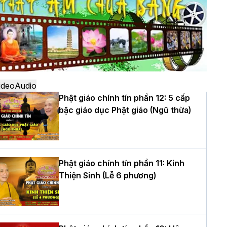
ô
à Nội: Ngày tu học cuối cùng khép lại
hóa sinh hoạt Phật pháp mùa hè lần
hứ XIV tại chùa Bằng
ideo
Audio
Phật giáo chính tín phần 12: 5 cấp
bậc giáo dục Phật giáo (Ngũ thừa)
ọc yêu thương trong ngày tu tập thứ
ư của Khóa sinh hoạt Phật pháp mùa
è tại chùa Bằng
Phật giáo chính tín phần 11: Kinh
Thiện Sinh (Lễ 6 phương)
T.Thích Thọ Lạc được suy cử làm tân
rưởng BTS GHPGVN tỉnh Nghệ An
hiệm kỳ 2026 – 2031