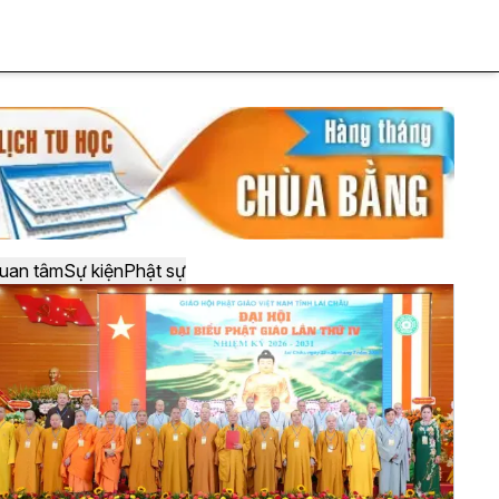
uan tâm
Sự kiện
Phật sự