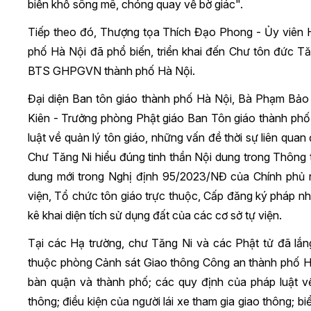
biển khổ sông mê, chóng quay về bờ giác".
Tiếp theo đó, Thượng tọa Thích Đạo Phong - Ủy viê
phố Hà Nội đã phổ biến, triển khai đến Chư tôn đức T
BTS GHPGVN thành phố Hà Nội.
Đại diện Ban tôn giáo thành phố Hà Nội, Bà Phạm Bả
Kiên - Trưởng phòng Phật giáo Ban Tôn giáo thành phố
luật về quản lý tôn giáo, những vấn đề thời sự liên qua
Chư Tăng Ni hiểu đúng tinh thần Nội dung trong Thông
dung mới trong Nghị định 95/2023/NĐ của Chính phủ 
viện, Tổ chức tôn giáo trực thuộc, Cấp đăng ký pháp n
kê khai diện tích sử dụng đất của các cơ sở tự viện.
Tại các Hạ trường, chư Tăng Ni và các Phật tử đã l
thuộc phòng Cảnh sát Giao thông Công an thành phố Hà N
bàn quận và thành phố; các quy định của pháp luật về 
thông; điều kiện của người lái xe tham gia giao thông; b