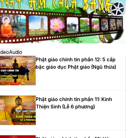
ô
à Nội: Ngày tu học cuối cùng khép lại
hóa sinh hoạt Phật pháp mùa hè lần
hứ XIV tại chùa Bằng
ideo
Audio
Phật giáo chính tín phần 12: 5 cấp
bậc giáo dục Phật giáo (Ngũ thừa)
ọc yêu thương trong ngày tu tập thứ
ư của Khóa sinh hoạt Phật pháp mùa
è tại chùa Bằng
Phật giáo chính tín phần 11: Kinh
Thiện Sinh (Lễ 6 phương)
T.Thích Thọ Lạc được suy cử làm tân
rưởng BTS GHPGVN tỉnh Nghệ An
hiệm kỳ 2026 – 2031