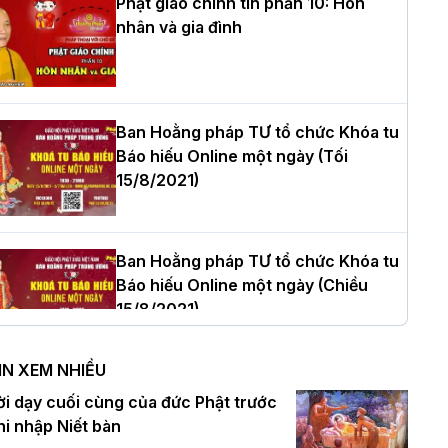
Phật giáo chính tín phần 10: Hôn
nhân và gia đình
òa thượng Thích Quảng Tùng tái đắc
ử Trưởng BTS GHPGVN thành phố Hải
hòng nhiệm kỳ 2026 – 2031
Ban Hoằng pháp TƯ tổ chức Khóa tu
Báo hiếu Online một ngày (Tối
15/8/2021)
hượng tọa Thích Tâm Chính được suy
ử tân Trưởng ban Trị sự GHPGVN tỉnh
hanh Hóa nhiệm kỳ 2026 - 2031
Ban Hoằng pháp TƯ tổ chức Khóa tu
Báo hiếu Online một ngày (Chiều
15/8/2021)
à Nội: Tăng Ni Trường hạ Bồ Đề trang
ghiêm tác pháp Tiền an cư PL.2570 –
IN XEM NHIỀU
L.2026
Ban Hoằng pháp TƯ tổ chức Khóa tu
ời dạy cuối cùng của đức Phật trước
Báo hiếu Online một ngày (Sáng
hi nhập Niết bàn
15/8/2021)