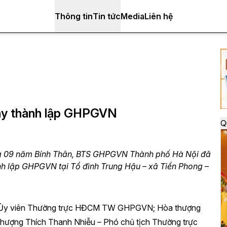
Thông tin
Tin tức
Media
Liên hệ
ày thành lập GHPGVN
Q
g 09 năm Bính Thân, BTS GHPGVN Thành phố Hà Nội đã
h lập GHPGVN tại Tổ đình Trung Hậu – xã Tiền Phong –
 - Ủy viên Thường trực HĐCM TW GHPGVN; Hòa thượng
ượng Thích Thanh Nhiễu – Phó chủ tịch Thường trực