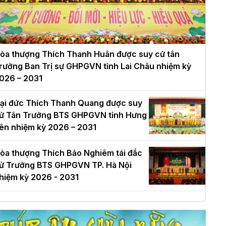
òa thượng Thích Thanh Huân được suy cử tân
rưởng Ban Trị sự GHPGVN tỉnh Lai Châu nhiệm kỳ
026 – 2031
ại đức Thích Thanh Quang được suy
ử Tân Trưởng BTS GHPGVN tỉnh Hưng
ên nhiệm kỳ 2026 – 2031
òa thượng Thích Bảo Nghiêm tái đắc
ử Trưởng BTS GHPGVN TP. Hà Nội
hiệm kỳ 2026 - 2031
à Nội: Long trọng lễ khởi công xây
ựng Trung tâm văn hóa Phật giáo Thủ