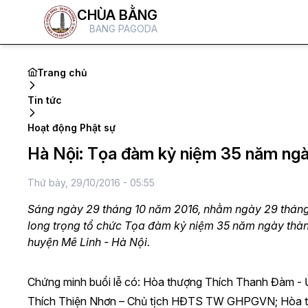
CHÙA BẰNG
BANG PAGODA
Trang chủ
Tin tức
Hoạt động Phật sự
Hà Nội: Tọa đàm kỷ niệm 35 năm ng
Thứ bảy, 29/10/2016 - 05:55
Sáng ngày 29 tháng 10 năm 2016, nhằm ngày 29 thán
long trọng tổ chức Tọa đàm kỷ niệm 35 năm ngày thàn
huyện Mê Linh - Hà Nội.
Chứng minh buổi lễ có: Hòa thượng Thích Thanh Đàm
Thích Thiện Nhơn – Chủ tịch HĐTS TW GHPGVN; Hòa th