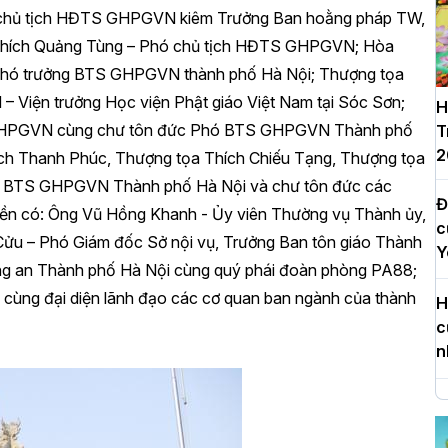
hủ tịch HĐTS GHPGVN kiêm Trưởng Ban hoằng pháp TW,
hích Quảng Tùng – Phó chủ tịch HĐTS GHPGVN; Hòa
 Phó trưởng BTS GHPGVN thành phố Hà Nội; Thượng tọa
Viện trưởng Học viện Phật giáo Việt Nam tại Sóc Sơn;
H
 GHPGVN cùng chư tôn đức Phó BTS GHPGVN Thành phố
T
2
ích Thanh Phúc, Thượng tọa Thích Chiếu Tạng, Thượng tọa
W, BTS GHPGVN Thành phố Hà Nội và chư tôn đức các
Đ
quyền có: Ông Vũ Hồng Khanh - Ủy viên Thường vụ Thành ủy,
c
ửu – Phó Giám đốc Sở nội vụ, Trưởng Ban tôn giáo Thành
Y
g an Thành phố Hà Nội cùng quý phái đoàn phòng PA88;
cùng đại diện lãnh đạo các cơ quan ban ngành của thành
H
c
n
H
d