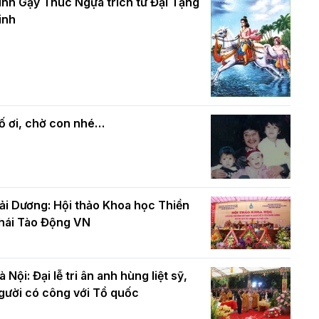
và bình đẳng trong Phật giáo
inh Gậy Thúc Ngựa trích từ Đại Tạng
ính mừng Đại lễ Phật đản PL.2570 –
inh
L.2026
ác cơ quan, ban, ngành Thành phố
Phật giáo chính tín Phần 7: Luật nhân
húc mừng BTS GHPGVN TP. Hà Nội
quả
hân mùa Phật đản PL.2570
ố ơi, chờ con nhé…
ải Dương: Hội thảo Khoa học Thiền
hái Tào Động VN
à Nội: Đại lễ tri ân anh hùng liệt sỹ,
gười có công với Tổ quốc