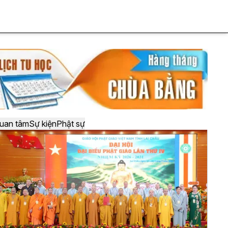
uan tâm
Sự kiện
Phật sự