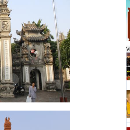
đ
H
k
t
V
H
t
h
H
T
n