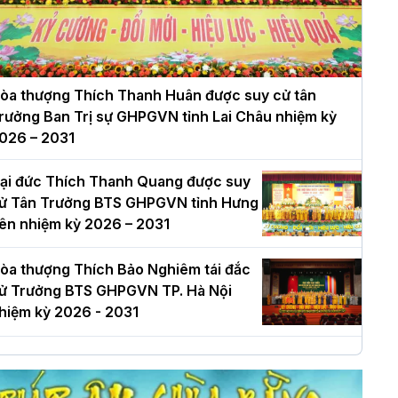
òa thượng Thích Thanh Huân được suy cử tân
rưởng Ban Trị sự GHPGVN tỉnh Lai Châu nhiệm kỳ
026 – 2031
ại đức Thích Thanh Quang được suy
ử Tân Trưởng BTS GHPGVN tỉnh Hưng
ên nhiệm kỳ 2026 – 2031
òa thượng Thích Bảo Nghiêm tái đắc
ử Trưởng BTS GHPGVN TP. Hà Nội
hiệm kỳ 2026 - 2031
à Nội: Long trọng lễ khởi công xây
ựng Trung tâm văn hóa Phật giáo Thủ