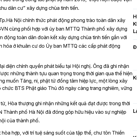
T
hu dân cư” xây dựng chùa tinh tiến.
c
H
.Hà Nội chính thức phát động phong trào toàn dân xây
H
K
HPGVN cùng phối hợp với ủy ban MTTQ Thành phố xây dựng
L
ận động toàn dân đoàn kết xây dựng chùa tinh tiến gắn với
ăn hóa ở khuân cư do Ủy ban MTTQ các cấp phát động
Đ
H
c
n
diện chính quyền phát biểu tại Hội nghị. Ông đã ghi nhận
ược những thành tựu quan trọng trong thời gian qua thể hiện
K
g muốn Tăng, ni, phật tử đồng tâm hiệp lực, một lòng xây
tổ chức BTS Phật giáo Thủ đô ngày càng trang nghiêm, vững
Đ
t
từ, Hòa thượng ghi nhận những kết quả đạt được trong thời
đ
L
N Thành phố Hà Nội đã đóng góp hữu hiệu vào sự nghiệp
hội của thành phố.
H
 hòa hợp, với trí tuệ sáng suốt của tập thể, chư tôn Thiền