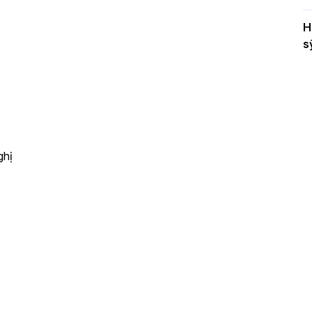
H
s
ghị