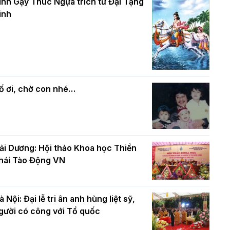
và bình đẳng trong Phật giáo
inh Gậy Thúc Ngựa trích từ Đại Tạng
ính mừng Đại lễ Phật đản PL.2570 –
inh
L.2026
ác cơ quan, ban, ngành Thành phố
Phật giáo chính tín Phần 7: Luật nhân
húc mừng BTS GHPGVN TP. Hà Nội
quả
hân mùa Phật đản PL.2570
ố ơi, chờ con nhé…
ải Dương: Hội thảo Khoa học Thiền
hái Tào Động VN
à Nội: Đại lễ tri ân anh hùng liệt sỹ,
gười có công với Tổ quốc