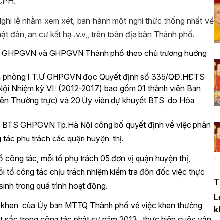
TCPH.
hi lễ nhằm xem xét, ban hành một nghi thức thống nhất về
H
ật đản, an cư kết hạ .v.v,, trên toàn địa bàn Thành phố.
c
P
của GHPGVN và GHPGVN Thành phố theo chủ trương hướng
ăn phòng I T.Ư GHPGVN đọc Quyết định số 335/QĐ.HĐTS
i Nhiệm kỳ VII (2012-2017) bao gồm 01 thành viên Ban
T
viên Thường trực) và 20 Ủy viên dự khuyết BTS, do Hòa
c
T
ký BTS GHPGVN Tp.Hà Nội công bố quyết định về việc phân
 tác phụ trách các quận huyện, thị.
ông tác, mỗi tổ phụ trách 05 đơn vị quận huyện thị,
H
 tổ công tác chịu trách nhiệm kiểm tra đôn đốc việc thực
n
T
D
sinh trong quá trình hoạt động.
L
ng khen của Ủy ban MTTQ Thành phố về việc khen thưởng
k
sắc trong công tác phật sự năm 2013, thực hiện cuộc vận