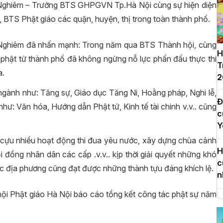
o Nghiêm – Trưởng BTS GHPGVN Tp.Hà Nội cùng sự hiện diện
, BTS Phật giáo các quận, huyện, thị trong toàn thành phố.
o Nghiêm đã nhấn mạnh: Trong năm qua BTS Thành hội, cùng
H
, phật tử thành phố đã không ngừng nỗ lực phấn đấu thực thi
T
a.
2
ngành như: Tăng sự, Giáo dục Tăng Ni, Hoằng pháp, Nghi lễ,
Đ
hư: Văn hóa, Hướng dẫn Phật tử, Kinh tế tài chinh v.v.. cũng
c
Y
ựu nhiều hoạt động thi đua yêu nước, xây dựng chùa cảnh
H
i đồng nhân dân các cấp .v.v.. kịp thời giải quyết những khó
c
ác địa phương cũng đạt được những thành tựu đáng khích lệ.
n
i Phật giáo Hà Nội báo cáo tổng kết công tác phật sự năm
H
d