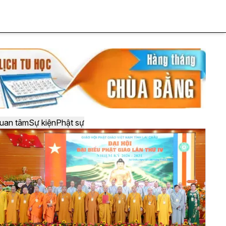
uan tâm
Sự kiện
Phật sự