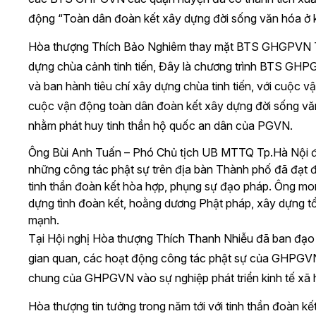
động “Toàn dân đoàn kết xây dựng đời sống văn hóa ở k
Hòa thượng Thích Bảo Nghiêm thay mặt BTS GHGPVN Tp
dựng chùa cảnh tinh tiến, Đây là chương trình BTS G
và ban hành tiêu chí xây dựng chùa tinh tiến, với cuộc v
cuộc vận động toàn dân đoàn kết xây dựng đời sống v
nhằm phát huy tinh thần hộ quốc an dân của PGVN.
Ông Bùi Anh Tuấn – Phó Chủ tịch UB MTTQ Tp.Hà Nội đại 
những công tác phật sự trên địa bàn Thành phố đã đạt đ
tinh thần đoàn kết hòa hợp, phụng sự đạo pháp. Ông mon
dựng tình đoàn kết, hoằng dương Phật pháp, xây dựng 
mạnh.
Tại Hội nghị Hòa thượng Thích Thanh Nhiễu đã ban đạo 
gian quan, các hoạt động công tác phật sự của GHPGV
chung của GHPGVN vào sự nghiệp phát triển kinh tế xã 
Hòa thượng tin tưởng trong năm tới với tinh thần đoàn kết