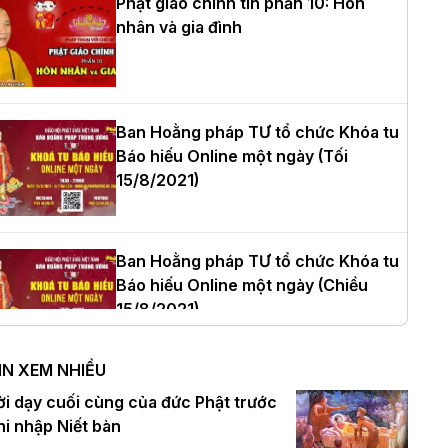
Phật giáo chính tín phần 10: Hôn
nhân và gia đình
òa thượng Thích Quảng Tùng tái đắc
ử Trưởng BTS GHPGVN thành phố Hải
hòng nhiệm kỳ 2026 – 2031
Ban Hoằng pháp TƯ tổ chức Khóa tu
Báo hiếu Online một ngày (Tối
15/8/2021)
hượng tọa Thích Tâm Chính được suy
ử tân Trưởng ban Trị sự GHPGVN tỉnh
hanh Hóa nhiệm kỳ 2026 - 2031
Ban Hoằng pháp TƯ tổ chức Khóa tu
Báo hiếu Online một ngày (Chiều
15/8/2021)
à Nội: Tăng Ni Trường hạ Bồ Đề trang
ghiêm tác pháp Tiền an cư PL.2570 –
IN XEM NHIỀU
L.2026
Ban Hoằng pháp TƯ tổ chức Khóa tu
ời dạy cuối cùng của đức Phật trước
Báo hiếu Online một ngày (Sáng
hi nhập Niết bàn
15/8/2021)