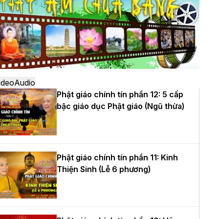
ô
à Nội: Ngày tu học cuối cùng khép lại
hóa sinh hoạt Phật pháp mùa hè lần
hứ XIV tại chùa Bằng
ideo
Audio
Phật giáo chính tín phần 12: 5 cấp
bậc giáo dục Phật giáo (Ngũ thừa)
ọc yêu thương trong ngày tu tập thứ
ư của Khóa sinh hoạt Phật pháp mùa
è tại chùa Bằng
Phật giáo chính tín phần 11: Kinh
Thiện Sinh (Lễ 6 phương)
T.Thích Thọ Lạc được suy cử làm tân
rưởng BTS GHPGVN tỉnh Nghệ An
hiệm kỳ 2026 – 2031