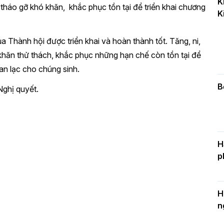
K
k
tháo gỡ khó khăn, khắc phục tồn tại để triển khai chương
K
D
Thành hội được triển khai và hoàn thành tốt. Tăng, ni,
khăn thử thách, khắc phục những hạn chế còn tồn tại để
C
an lạc cho chúng sinh.
c
n
B
Nghị quyết.
H
p
H
n