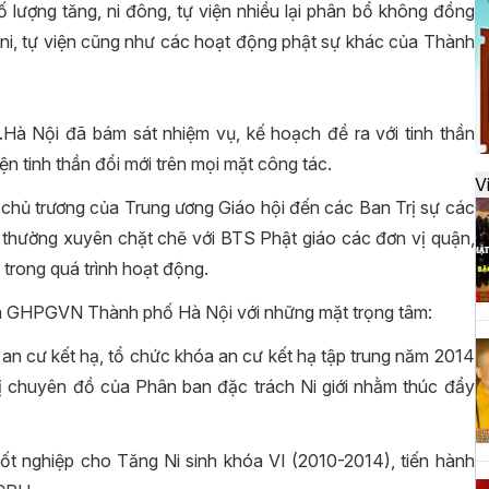
đ
số lượng tăng, ni đông, tự viện nhiều lại phân bổ không đồng
, ni, tự viện cũng như các hoạt động phật sự khác của Thành
H
k
à Nội đã bám sát nhiệm vụ, kế hoạch đề ra với tinh thần
t
ện tinh thần đổi mới trên mọi mặt công tác.
V
ết chủ trương của Trung ương Giáo hội đến các Ban Trị sự các
p thường xuyên chặt chẽ với BTS Phật giáo các đơn vị quận,
H
h trong quá trình hoạt động.
t
h
ủa GHPGVN Thành phố Hà Nội với những mặt trọng tâm:
an cư kết hạ, tổ chức khóa an cư kết hạ tập trung năm 2014
ị chuyên đồ của Phân ban đặc trách Ni giới nhằm thúc đẩy
H
T
n
ốt nghiệp cho Tăng Ni sinh khóa VI (2010-2014), tiến hành