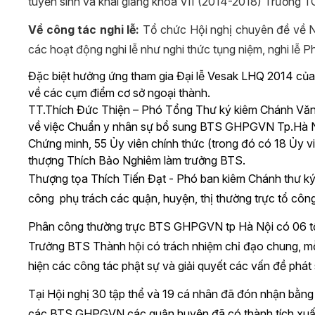
tuyển sinh và khai giảng khóa VII (2014-2018) Trường 
Về công tác nghi lễ:
Tổ chức Hội nghị chuyên đề về Ng
các hoạt động nghi lễ như nghi thức tụng niệm, nghi lễ Ph
Đặc biệt hưởng ứng tham gia Đại lễ Vesak LHQ 2014 
về các cụm điểm cơ sở ngoại thành.
TT.Thích Đức Thiện – Phó Tổng Thư ký kiêm Chánh V
về việc Chuẩn y nhân sự bổ sung BTS GHPGVN Tp.Hà Nộ
Chứng minh, 55 Ủy viên chính thức (trong đó có 18 Ủy 
thượng Thích Bảo Nghiêm làm trưởng BTS.
Thượng tọa Thích Tiến Đạt - Phó ban kiêm Chánh thư 
công phụ trách các quận, huyện, thị thường trực tổ công
Phân công thường trực BTS GHPGVN tp Hà Nội có 06 tổ c
Trưởng BTS Thành hội có trách nhiệm chỉ đạo chung, mỗi
hiện các công tác phật sự và giải quyết các vấn đề phát 
Tại Hội nghị 30 tập thể và 19 cá nhân đã đón nhận bằ
các BTS GHPGVN các quận huyện đã có thành tích xuất 