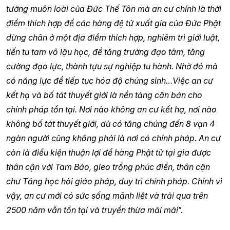
tưởng muôn loài của Đức Thế Tôn mà an cư chính là thời
điểm thích hợp để các hàng đệ tử xuất gia của Đức Phật
dừng chân ở một địa điểm thích hợp, nghiêm trì giới luật,
tiến tu tam vô lậu học, để tăng trưởng đạo tâm, tăng
cường đạo lực, thành tựu sự nghiệp tu hành. Nhờ đó mà
có năng lực để tiếp tục hóa độ chúng sinh…Việc an cư
kết hạ và bố tát thuyết giới là nền tảng căn bản cho
chính pháp tồn tại. Nơi nào không an cư kết hạ, nơi nào
không bố tát thuyết giới, dù có tăng chúng đến 8 vạn 4
ngàn người cũng không phải là nơi có chính pháp. An cư
còn là điều kiện thuận lợi để hàng Phật tử tại gia được
thân cận với Tam Bảo, gieo trồng phúc điền, thân cận
chư Tăng học hỏi giáo pháp, duy trì chính pháp. Chính vì
vậy, an cư mới có sức sống mãnh liệt và trải qua trên
2500 năm vẫn tồn tại và truyền thừa mãi mãi
”.