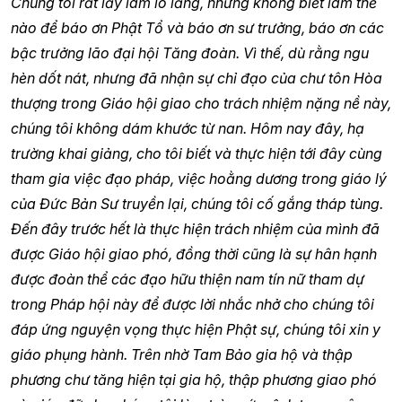
Chúng tôi rất lấy làm lo lắng, nhưng không biết làm thế
nào để báo ơn Phật Tổ và báo ơn sư trưởng, báo ơn các
bậc trưởng lão đại hội Tăng đoàn. Vì thế, dù rằng ngu
hèn dốt nát, nhưng đã nhận sự chỉ đạo của chư tôn Hòa
thượng trong Giáo hội giao cho trách nhiệm nặng nề này,
chúng tôi không dám khước từ nan. Hôm nay đây, hạ
trường khai giảng, cho tôi biết và thực hiện tới đây cùng
tham gia việc đạo pháp, việc hoằng dương trong giáo lý
của Đức Bản Sư truyền lại, chúng tôi cố gắng tháp tùng.
Đến đây trước hết là thực hiện trách nhiệm của mình đã
được Giáo hội giao phó, đồng thời cũng là sự hân hạnh
được đoàn thể các đạo hữu thiện nam tín nữ tham dự
trong Pháp hội này để được lời nhắc nhở cho chúng tôi
đáp ứng nguyện vọng thực hiện Phật sự, chúng tôi xin y
giáo phụng hành. Trên nhờ Tam Bảo gia hộ và thập
phương chư tăng hiện tại gia hộ, thập phương giao phó