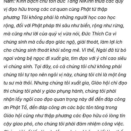
Nam:“
Kính bạch chư tôn đức Tăng Ni
Kính thưa các quý
vị đạo hữu trong các cơ quan cùng Phật tử thập
phương
Tôi không phải là những người học cao học
rộng, đối với Phật pháp thì sâu như biển, rộng như rừng,
mà cũng như lời của quý vị vừa nói, Đức Thích Ca vì
chúng sinh mà cầu đạo giác ngộ, giải thoát, làm lợi ích
cho chúng sinh thoát khỏi sông mê. Vì thế, Ngài đã từ bỏ
ngai vàng bệ ngọc đi xuất gia, tìm đạo với ý chí cao siêu
vì chúng sinh. Tại đây, có cả chúng tôi chứ không phải
chúng tôi tự tạo nên ngôi vị này, chúng tôi chỉ là một ông
tu sư mà thôi. Nhưng chúng tôi xuất gia, Giáo hội chỉ đạo
thì chúng tôi phải y giáo phụng hành, chúng tôi phải
nhận lấy ngôi cao đạo quan trọng này để đền đáp công
ơn Phật Tổ, đền đáp công ơn các bậc tôn tăng trong
Giáo hội cũng như thập phương các Đạo hữu có lòng tin
cậy giao phó, cho chúng tôi phải đảm nhiệm công việc.