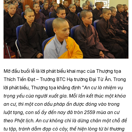
Mở đầu buổi lễ là lời phát biểu khai mạc của Thượng tọa
Thích Tiến Đạt – Trưởng BTC Hạ trường Đại Từ Ân. Trong
lời phát biểu, Thượng tọa khẳng định “
An cư là nhiệm vụ
trọng yếu của người xuất gia. Mỗi lần kết thúc một khóa
an cư, thì một con dấu pháp ấn được đóng vào trong
luật tạng, con số ấy đến nay đã tròn 2559 mùa an cư
theo Phật lịch. An cư không chỉ là dừng chân một chỗ để
tu tập, tránh dẫm đạp cỏ cây, thể hiện lòng từ bi thương