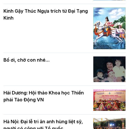
Phật giáo chính tín Phần 8: Hiếu đạo
Hà Nội: Gần 40 xe hoa rực rỡ diễu hành
và bình đẳng trong Phật giáo
Kinh Gậy Thúc Ngựa trích từ Đại Tạng
kính mừng Đại lễ Phật đản PL.2570 –
Kinh
DL.2026
Các cơ quan, ban, ngành Thành phố
Phật giáo chính tín Phần 7: Luật nhân
chúc mừng BTS GHPGVN TP. Hà Nội
quả
nhân mùa Phật đản PL.2570
Bố ơi, chờ con nhé…
Hải Dương: Hội thảo Khoa học Thiền
phái Tào Động VN
Hà Nội: Đại lễ tri ân anh hùng liệt sỹ,
người có công với Tổ quốc