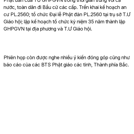
Phật đản của TƯ GHPGVN trong thời gian trùng với cả
nước, toàn dân đi Bầu cử các cấp. Trển khai kế hoạch an
cư PL.2560; tổ chức Đại lễ Phật đản PL.2560 tại trụ sở T.Ư
Giáo hội; lập kế hoạch tổ chức kỷ niệm 35 năm thành lập
GHPGVN tại địa phương và T.Ư Giáo hội.
Phiên họp còn được nghe nhiều ý kiến đóng góp cũng như
báo cáo của các BTS Phật giáo các tỉnh, Thành phía Bắc.