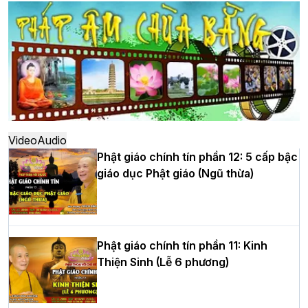
dựng Trung tâm văn hóa Phật giáo Thủ
đô
Hà Nội: Ngày tu học cuối cùng khép lại
khóa sinh hoạt Phật pháp mùa hè lần
thứ XIV tại chùa Bằng
Video
Audio
Phật giáo chính tín phần 12: 5 cấp bậc
giáo dục Phật giáo (Ngũ thừa)
Học yêu thương trong ngày tu tập thứ
tư của Khóa sinh hoạt Phật pháp mùa
hè tại chùa Bằng
Phật giáo chính tín phần 11: Kinh
Thiện Sinh (Lễ 6 phương)
HT.Thích Thọ Lạc được suy cử làm tân
Trưởng BTS GHPGVN tỉnh Nghệ An