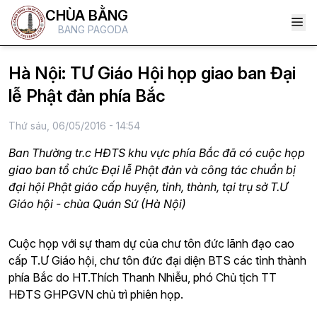
CHÙA BẰNG
BANG PAGODA
Hà Nội: TƯ Giáo Hội họp giao ban Đại
lễ Phật đản phía Bắc
Thứ sáu, 06/05/2016 - 14:54
Ban Thường tr.c HĐTS khu vực phía Bắc đã có cuộc họp
giao ban tổ chức Đại lễ Phật đản và công tác chuẩn bị
đại hội Phật giáo cấp huyện, tỉnh, thành, tại trụ sở T.Ư
Giáo hội - chùa Quán Sứ (Hà Nội)
Cuộc họp với sự tham dự của chư tôn đức lãnh đạo cao
cấp T.Ư Giáo hội, chư tôn đức đại diện BTS các tỉnh thành
phía Bắc do HT.Thích Thanh Nhiễu, phó Chủ tịch TT
HĐTS GHPGVN chủ trì phiên họp.