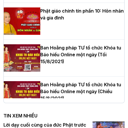
nhiệm kỳ 2026 – 2031
Phật giáo chính tín phần 10: Hôn nhân
và gia đình
Hòa thượng Thích Quảng Tùng tái đắc
cử Trưởng BTS GHPGVN thành phố Hải
Phòng nhiệm kỳ 2026 – 2031
Ban Hoằng pháp TƯ tổ chức Khóa tu
Báo hiếu Online một ngày (Tối
15/8/2021)
Thượng tọa Thích Tâm Chính được suy
cử tân Trưởng ban Trị sự GHPGVN tỉnh
Thanh Hóa nhiệm kỳ 2026 - 2031
Ban Hoằng pháp TƯ tổ chức Khóa tu
Báo hiếu Online một ngày (Chiều
15/8/2021)
Hà Nội: Tăng Ni Trường hạ Bồ Đề trang
nghiêm tác pháp Tiền an cư PL.2570 –
TIN XEM NHIỀU
DL.2026
Ban Hoằng pháp TƯ tổ chức Khóa tu
Lời dạy cuối cùng của đức Phật trước