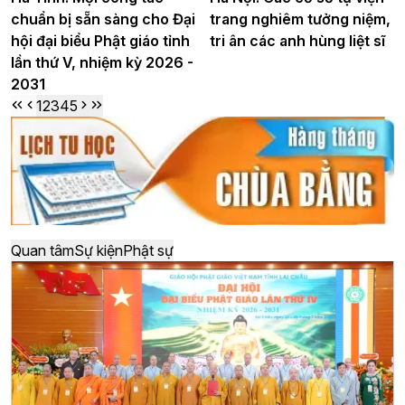
chuẩn bị sẵn sàng cho Đại
trang nghiêm tưởng niệm,
hội đại biểu Phật giáo tỉnh
tri ân các anh hùng liệt sĩ
lần thứ V, nhiệm kỳ 2026 -
2031
1
2
3
4
5
Quan tâm
Sự kiện
Phật sự