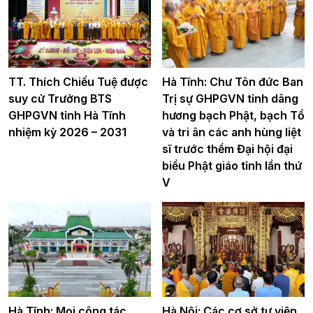
TT. Thích Chiếu Tuệ được
Hà Tĩnh: Chư Tôn đức Ban
suy cử Trưởng BTS
Trị sự GHPGVN tỉnh dâng
GHPGVN tỉnh Hà Tĩnh
hương bạch Phật, bạch Tổ
nhiệm kỳ 2026 – 2031
và tri ân các anh hùng liệt
sĩ trước thềm Đại hội đại
biểu Phật giáo tỉnh lần thứ
V
Hà Tĩnh: Mọi công tác
Hà Nội: Các cơ sở tự viện