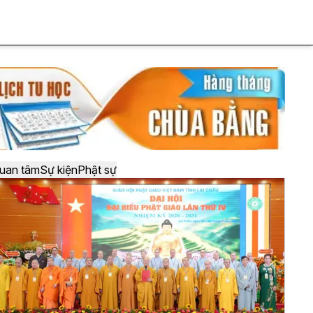
uan tâm
Sự kiện
Phật sự