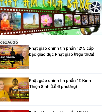
ô
à Nội: Ngày tu học cuối cùng khép lại
hóa sinh hoạt Phật pháp mùa hè lần
hứ XIV tại chùa Bằng
ideo
Audio
Phật giáo chính tín phần 12: 5 cấp
bậc giáo dục Phật giáo (Ngũ thừa)
ọc yêu thương trong ngày tu tập thứ
ư của Khóa sinh hoạt Phật pháp mùa
è tại chùa Bằng
Phật giáo chính tín phần 11: Kinh
Thiện Sinh (Lễ 6 phương)
T.Thích Thọ Lạc được suy cử làm tân
rưởng BTS GHPGVN tỉnh Nghệ An
hiệm kỳ 2026 – 2031