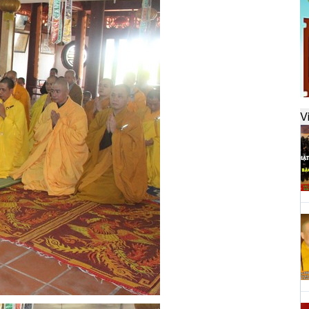
đ
H
k
t
V
H
t
h
H
T
n