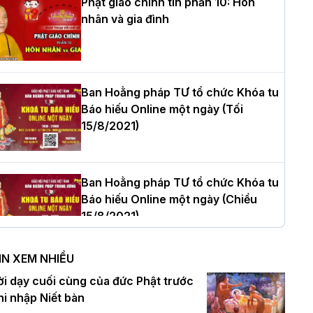
Phật giáo chính tín phần 10: Hôn
nhân và gia đình
òa thượng Thích Quảng Tùng tái đắc
ử Trưởng BTS GHPGVN thành phố Hải
hòng nhiệm kỳ 2026 – 2031
Ban Hoằng pháp TƯ tổ chức Khóa tu
Báo hiếu Online một ngày (Tối
15/8/2021)
hượng tọa Thích Tâm Chính được suy
ử tân Trưởng ban Trị sự GHPGVN tỉnh
hanh Hóa nhiệm kỳ 2026 - 2031
Ban Hoằng pháp TƯ tổ chức Khóa tu
Báo hiếu Online một ngày (Chiều
15/8/2021)
à Nội: Tăng Ni Trường hạ Bồ Đề trang
ghiêm tác pháp Tiền an cư PL.2570 –
IN XEM NHIỀU
L.2026
Ban Hoằng pháp TƯ tổ chức Khóa tu
ời dạy cuối cùng của đức Phật trước
Báo hiếu Online một ngày (Sáng
hi nhập Niết bàn
15/8/2021)