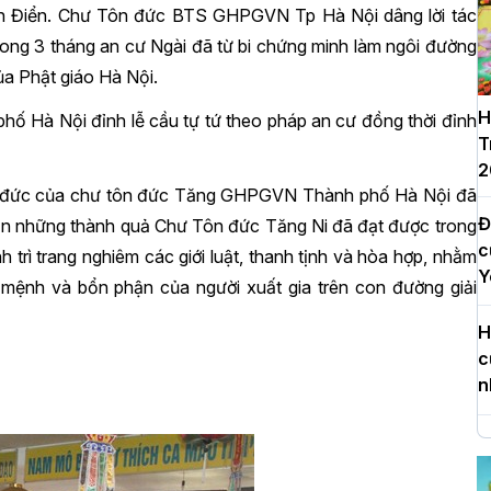
ăn Điển. Chư Tôn đức BTS GHPGVN Tp Hà Nội dâng lời tác
ong 3 tháng an cư Ngài đã từ bi chứng minh làm ngôi đường
ủa Phật giáo Hà Nội.
H
 Hà Nội đỉnh lễ cầu tự tứ theo pháp an cư đồng thời đỉnh
T
2
ng đức của chư tôn đức Tăng GHPGVN Thành phố Hà Nội đã
Đ
nhận những thành quả Chư Tôn đức Tăng Ni đã đạt được trong
c
h trì trang nghiêm các giới luật, thanh tịnh và hòa hợp, nhằm
Y
xứ mệnh và bổn phận của người xuất gia trên con đường giải
H
c
n
H
d