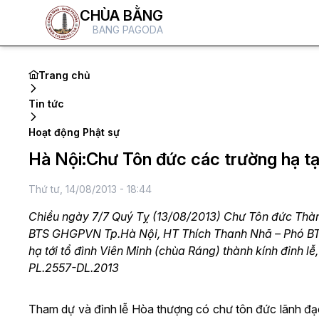
CHÙA BẰNG
BANG PAGODA
Trang chủ
Tin tức
Hoạt động Phật sự
Hà Nội:Chư Tôn đức các trường hạ 
Thứ tư, 14/08/2013 - 18:44
Chiều ngày 7/7 Quý Tỵ (13/08/2013) Chư Tôn đức Thà
BTS GHGPVN Tp.Hà Nội, HT Thích Thanh Nhã – Phó B
hạ tới tổ đình Viên Minh (chùa Ráng) thành kính đỉnh l
PL.2557-DL.2013
Tham dự và đỉnh lễ Hòa thượng có chư tôn đức lãnh đạo