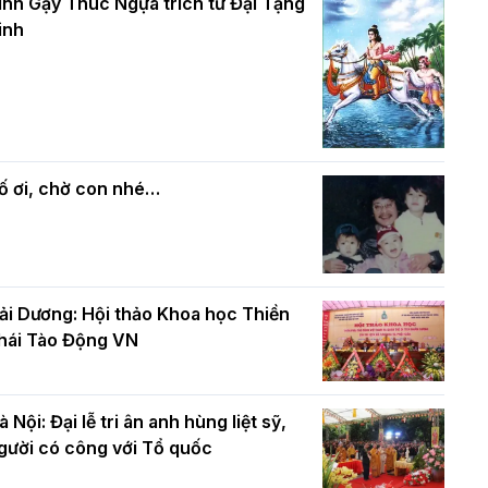
và bình đẳng trong Phật giáo
inh Gậy Thúc Ngựa trích từ Đại Tạng
ính mừng Đại lễ Phật đản PL.2570 –
inh
L.2026
ác cơ quan, ban, ngành Thành phố
Phật giáo chính tín Phần 7: Luật nhân
húc mừng BTS GHPGVN TP. Hà Nội
quả
hân mùa Phật đản PL.2570
ố ơi, chờ con nhé…
ải Dương: Hội thảo Khoa học Thiền
hái Tào Động VN
à Nội: Đại lễ tri ân anh hùng liệt sỹ,
gười có công với Tổ quốc