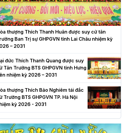
òa thượng Thích Thanh Huân được suy cử tân
rưởng Ban Trị sự GHPGVN tỉnh Lai Châu nhiệm kỳ
026 – 2031
ại đức Thích Thanh Quang được suy
ử Tân Trưởng BTS GHPGVN tỉnh Hưng
ên nhiệm kỳ 2026 – 2031
òa thượng Thích Bảo Nghiêm tái đắc
ử Trưởng BTS GHPGVN TP. Hà Nội
hiệm kỳ 2026 - 2031
à Nội: Long trọng lễ khởi công xây
ựng Trung tâm văn hóa Phật giáo Thủ