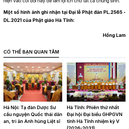
hiện vào cõi đời này để làm lợi ích cho tất cả chúng sinh.
Một số hình ảnh ghi nhận tại Đại lễ Phật đản PL.2565 -
DL.2021 của Phật giáo Hà Tĩnh:
Hồng Lam
CÓ THỂ BẠN QUAN TÂM
Hà Nội: Tạ đàn Dược Sư
Hà Tĩnh: Phiên thứ nhất
cầu nguyện Quốc thái dân
Đại hội Đại biểu GHPGVN
an, tri ân Anh hùng Liệt sĩ
tỉnh Hà Tĩnh nhiệm kỳ V
(2026-2031)