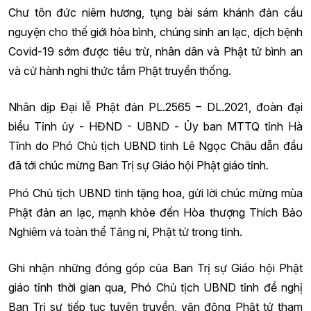
Chư tôn đức niêm hương, tụng bài sám khánh đản cầu
nguyện cho thế giới hòa bình, chúng sinh an lạc, dịch bệnh
Covid-19 sớm được tiêu trừ, nhân dân và Phật tử bình an
và cử hành nghi thức tắm Phật truyền thống.
Nhân dịp Đại lễ Phật đản PL.2565 – DL.2021, đoàn đại
biểu Tỉnh ủy - HĐND - UBND - Ủy ban MTTQ tỉnh Hà
Tĩnh do Phó Chủ tịch UBND tỉnh Lê Ngọc Châu dẫn đầu
đã tới chúc mừng Ban Trị sự Giáo hội Phật giáo tỉnh
.
Phó Chủ tịch UBND tỉnh tặng hoa, gửi lời chúc mừng mùa
Phật đản an lạc, mạnh khỏe đến Hòa thượng Thích Bảo
Nghiêm và toàn thể Tăng ni, Phật tử trong tỉnh.
Ghi nhận những đóng góp của Ban Trị sự Giáo hội Phật
giáo tỉnh thời gian qua, Phó Chủ tịch UBND tỉnh đề nghị
Ban Trị sự tiếp tục tuyên truyền, vận động Phật tử tham