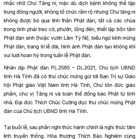
nhắc nhở Chư Tăng ni, mặc dù dịch bệnh không thể tập
trung đông người, không tổ chức rầm rộ nhưng Chư tăng ni
không được bỏ qua tinh thần Phật đản, tất cả các chùa
trong tỉnh phải treo cờ, phướn, lồng đèn, thiết lập bồn tắm
Phật đản sinh (hoặc vườn Lâm Tỳ Ni), biểu ngữ kính mừng
Phật đản, trang trí lễ đài, hình ảnh Phật đản tạo không khí
vui tươi hoan hỷ trong tuần lễ Phật đản.
Nhân dịp Phật đản PL.2565 – DL.2021, Chủ tịch UBND
tỉnh Hà Tĩnh đã có thư chúc mừng gửi tới Ban Trị sự Giáo
hội Phật giáo Việt Nam tỉnh Hà Tĩnh, Chư tôn đức giáo
phẩm, chư vị Tăng ni và toàn thể đồng bào Phật tử tỉnh
nhà. Đại đức Thích Chúc Cường đọc thư chúc mừng Phật
đản của Chủ tịch UBND tỉnh Hà Tĩnh.
Tại buổi lễ, sau phần nghi thức hành chính là nghi thức tâm
linh truyền thống. Hòa thượng Thích Bảo Nghiêm cùng