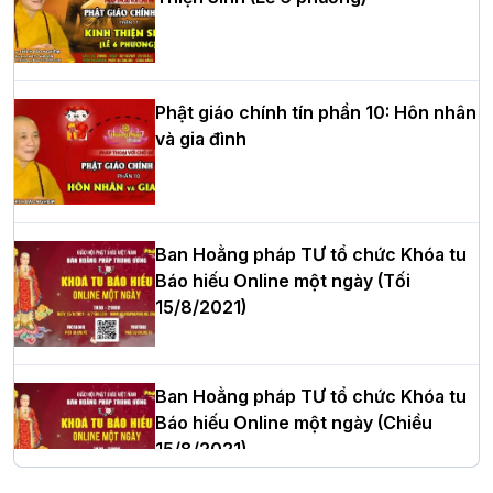
HT.Thích Thọ Lạc được suy cử làm tân
Trưởng BTS GHPGVN tỉnh Nghệ An
nhiệm kỳ 2026 – 2031
Phật giáo chính tín phần 10: Hôn nhân
và gia đình
Hòa thượng Thích Quảng Tùng tái đắc
cử Trưởng BTS GHPGVN thành phố Hải
Phòng nhiệm kỳ 2026 – 2031
Ban Hoằng pháp TƯ tổ chức Khóa tu
Báo hiếu Online một ngày (Tối
15/8/2021)
Thượng tọa Thích Tâm Chính được suy
cử tân Trưởng ban Trị sự GHPGVN tỉnh
Thanh Hóa nhiệm kỳ 2026 - 2031
Ban Hoằng pháp TƯ tổ chức Khóa tu
Báo hiếu Online một ngày (Chiều
15/8/2021)
Hà Nội: Tăng Ni Trường hạ Bồ Đề trang