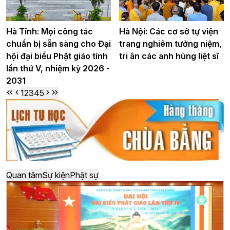
Hà Tĩnh: Mọi công tác
Hà Nội: Các cơ sở tự viện
chuẩn bị sẵn sàng cho Đại
trang nghiêm tưởng niệm,
hội đại biểu Phật giáo tỉnh
tri ân các anh hùng liệt sĩ
lần thứ V, nhiệm kỳ 2026 -
2031
1
2
3
4
5
Quan tâm
Sự kiện
Phật sự