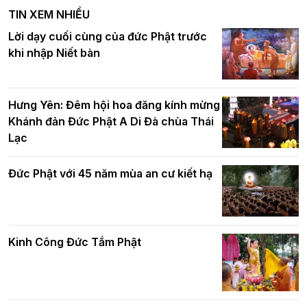
nghiêm tác pháp Tiền an cư PL.2570 –
TIN XEM NHIỀU
DL.2026
Ban Hoằng pháp TƯ tổ chức Khóa tu
Lời dạy cuối cùng của đức Phật trước
Báo hiếu Online một ngày (Sáng
khi nhập Niết bàn
15/8/2021)
Thứ trưởng Bộ Dân tộc và Tôn giáo
chúc mừng Phật đản BTS GHPGVN TP.
Hưng Yên: Đêm hội hoa đăng kính mừng
Hà Nội
Khánh đản Đức Phật A Di Đà chùa Thái
Lạc
Tinh thần yêu nước của Phật giáo
Đức Phật với 45 năm mùa an cư kiết hạ
Hơn 5.000 người tham dự diễu hành,
cung rước Xá lợi Đức Phật kính mừng
ngày Đức Phật đản sinh
Kinh Công Đức Tắm Phật
Phật giáo chính tín Phần 9: Giải thích
về "Lục Tức Phật"
Đại lễ Phật đản PL.2570 tại Hà Nội: Lan
tỏa thông điệp từ bi, trí tuệ vì một Thủ
đô hòa bình và phát triển