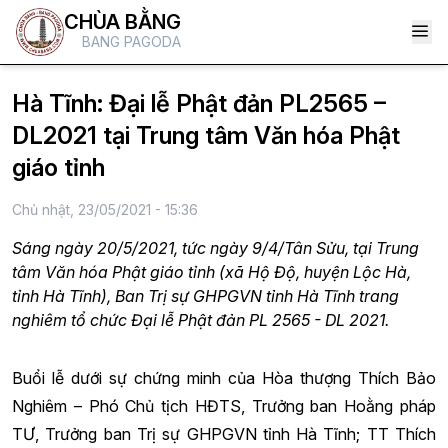
CHÙA BẰNG
BANG PAGODA
Hà Tĩnh: Đại lễ Phật đản PL2565 –
DL2021 tại Trung tâm Văn hóa Phật
giáo tỉnh
Chủ nhật, 23/05/2021 - 15:36
Sáng ngày 20/5/2021, tức ngày 9/4/Tân Sửu, tại Trung
tâm Văn hóa Phật giáo tỉnh (xã Hộ Độ, huyện Lộc Hà,
tỉnh Hà Tĩnh), Ban Trị sự GHPGVN tỉnh Hà Tĩnh trang
nghiêm tổ chức Đại lễ Phật đản PL 2565 - DL 2021.
Buổi lễ dưới sự chứng minh của Hòa thượng Thích Bảo
Nghiêm – Phó Chủ tịch HĐTS, Trưởng ban Hoằng pháp
TƯ, Trưởng ban Trị sự GHPGVN tỉnh Hà Tĩnh; TT Thích