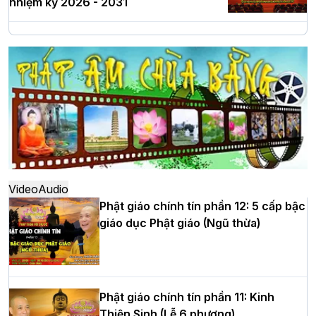
nhiệm kỳ 2026 - 2031
Hà Nội: Long trọng lễ khởi công xây
dựng Trung tâm văn hóa Phật giáo Thủ
đô
Hà Nội: Ngày tu học cuối cùng khép lại
khóa sinh hoạt Phật pháp mùa hè lần
thứ XIV tại chùa Bằng
Video
Audio
Phật giáo chính tín phần 12: 5 cấp bậc
giáo dục Phật giáo (Ngũ thừa)
Học yêu thương trong ngày tu tập thứ
tư của Khóa sinh hoạt Phật pháp mùa
hè tại chùa Bằng
Phật giáo chính tín phần 11: Kinh
Thiện Sinh (Lễ 6 phương)