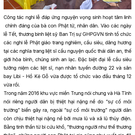
Công tác nghi lễ đáp ứng nguyện vọng sinh hoạt tâm linh
chính đáng của bà con Phật tử, nhân dân. Vào các ngày
lễ Tết, thương binh liệt sỹ Ban Trị sự GHPGVN tỉnh tổ chức
các nghi lễ Phật giáo trang nghiêm, cầu siêu, dâng hương
tại các nghĩa trang liệt sĩ cầu nguyện quốc thái dân an, thế
giới hòa bình, chúng sinh an lạc. Đặc biệt đại lễ cầu siêu
tưởng niệm các liệt sĩ, nạn nhân tuyến đường 22 và sân
bay Libi - Hồ Kẻ Gỗ vừa được tổ chức vào đầu tháng 12
vừa rồi.
Trong năm 2016 khu vực miền Trung nói chung và Hà Tĩnh
nói riêng người dân bị thiệt hại nặng nề do “sự cố môi
trường” biển gây ra, ngoài “sự cố môi trường” người dân
còn chịu thiệt hại nặng nề bởi mưa lũ và xã lũ thủy điện.
Bằng tinh thần từ bi cứu khổ, “thương người như thể thương