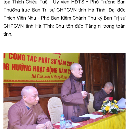
tọa Thích Chiếu Tuệ - Ủy viên HĐTS - Phó Trưởng Ban
Thường trực Ban Trị sự GHPGVN tỉnh Hà Tĩnh; Đại đức
Thích Viên Như - Phó Ban Kiêm Chánh Thư ký Ban Trị sự
GHPGVN tỉnh Hà Tĩnh; Chư tôn đức Tăng ni trong toàn
tỉnh.