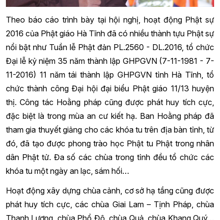
Theo báo cáo trình bày tại hội nghị, hoạt động Phật sự
2016 của Phật giáo Hà Tĩnh đã có nhiều thành tựu Phật sự
nổi bật như Tuần lễ Phật đản PL.2560 - DL.2016, tổ chức
Đại lễ kỷ niệm 35 năm thành lập GHPGVN (7-11-1981 - 7-
11-2016) 11 năm tái thành lập GHPGVN tỉnh Hà Tĩnh, tổ
chức thành công Đại hội đại biểu Phật giáo 11/13 huyện
thị. Công tác Hoằng pháp cũng được phát huy tích cực,
đặc biệt là trong mùa an cư kiết hạ. Ban Hoằng pháp đã
tham gia thuyết giảng cho các khóa tu trên địa bàn tỉnh, từ
đó, đã tạo được phong trào học Phật tu Phật trong nhân
dân Phật tử. Đa số các chùa trong tỉnh đều tổ chức các
khóa tu một ngày an lạc, sám hối…
Hoạt động xây dựng chùa cảnh, cơ sở hạ tầng cũng được
phát huy tích cực, các chùa Giai Lam – Tịnh Pháp, chùa
Thanh Lương, chùa Phổ Độ, chùa Quả, chùa Khang Quý…